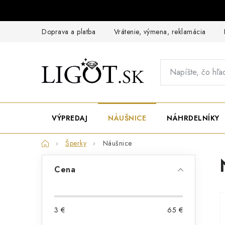
Prejsť
na
obsah
Doprava a platba
Vrátenie, výmena, reklamácia
VÝPREDAJ
NÁUŠNICE
NÁHRDELNÍKY
Domov
Šperky
Náušnice
B
Cena
o
č
n
ý
3
€
65
€