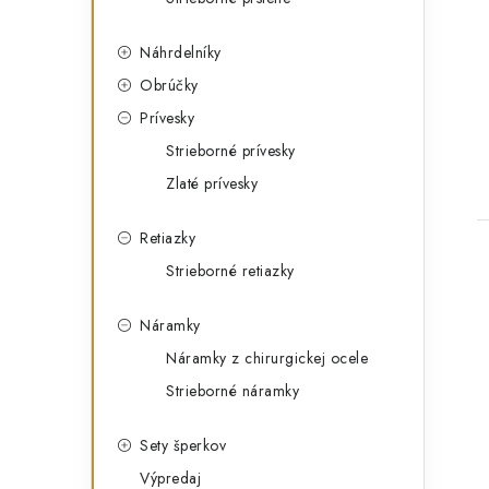
r
i
Náhrdelníky
e
Obrúčky
Prívesky
Strieborné prívesky
Zlaté prívesky
Retiazky
Strieborné retiazky
Náramky
Náramky z chirurgickej ocele
Strieborné náramky
Sety šperkov
Výpredaj