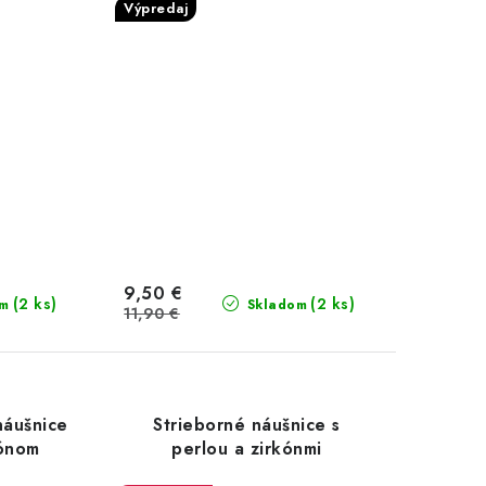
Výpredaj
9,50 €
(2 ks)
(2 ks)
om
Skladom
11,90 €
náušnice
Strieborné náušnice s
kónom
perlou a zirkónmi