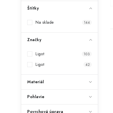
p
a
Štítky
n
e
Na sklade
144
l
Značky
ý
Ligot
103
i
s
Ligot
42
r
Materiál
Pohlavie
t
Povrchová úprava