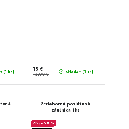
15 €
(1 ks)
(1 ks)
om
Skladom
16,90 €
átená
Strieborná pozlátená
s
záušnica 1ks
20 %