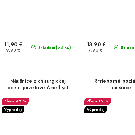
11,90 €
13,90 €
(>3 ks)
Skladom
Sklad
19,90 €
17,90 €
Náušnice z chirurgickej
Strieborné pozl
ocele puzetové Amethyst
náušnice
42 %
16 %
Výpredaj
Výpredaj