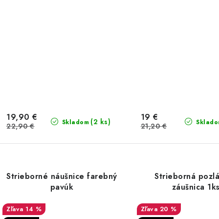
19,90 €
19 €
(2 ks)
Skladom
Sklad
22,90 €
21,20 €
Strieborné náušnice farebný
Strieborná pozl
pavúk
záušnica 1k
14 %
20 %