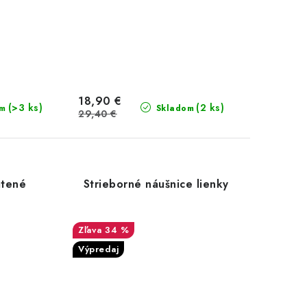
18,90 €
(>3 ks)
(2 ks)
om
Skladom
29,40 €
átené
Strieborné náušnice lienky
34 %
Výpredaj