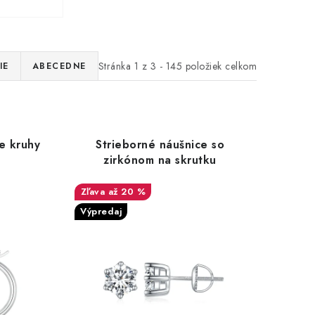
Stránka
1
z
3
-
145
položiek celkom
IE
ABECEDNE
e kruhy
Strieborné náušnice so
zirkónom na skrutku
až 20 %
Výpredaj