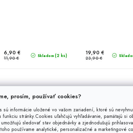
6,90 €
19,90 €
(2 ks)
Skladom
Sklad
11,90 €
23,90 €
Strieborné trblietavé
Strieborné náuš
náušnice
červené srd
e, prosím, používať cookies?
20 %
30 %
s sú informácie uložené vo vašom zariadení, ktoré sú nevyhnu
 funkciu stránky.
Cookies uľahčujú vyhľadávanie, pamätajú si 
Výpredaj
Výpredaj
 umožňujú sledovať stav objednávky a zjednodušujú prihlasova
toho používame analytické, personalizačné a marketingové c