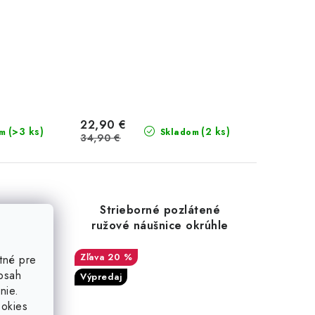
22,90 €
(>3 ks)
(2 ks)
om
Skladom
34,90 €
nice
Strieborné pozlátené
ce
ružové náušnice okrúhle
20 %
tné pre
obsah
Výpredaj
nie.
ookies