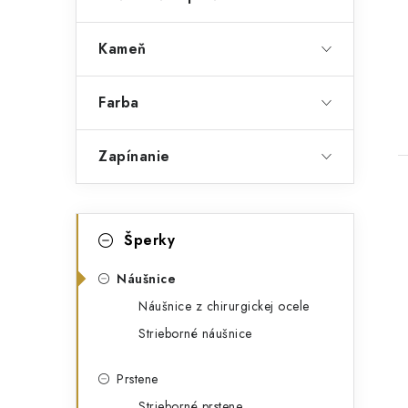
v
Kameň
Farba
Zapínanie
K
Preskočiť
Šperky
kategórie
a
t
Náušnice
Náušnice z chirurgickej ocele
e
Strieborné náušnice
g
ó
Prstene
Strieborné prstene