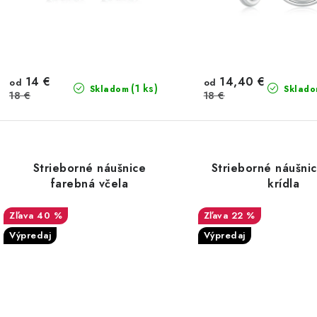
o
o
v
14 €
14,40 €
od
od
(1 ks)
Skladom
Sklad
18 €
18 €
Strieborné náušnice
Strieborné náušnic
farebná včela
krídla
40 %
22 %
Výpredaj
Výpredaj