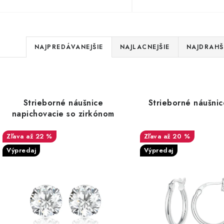
R
NAJPREDÁVANEJŠIE
NAJLACNEJŠIE
NAJDRAHŠ
a
d
V
e
n
p
Strieborné náušnice
Strieborné náušnic
i
napichovacie so zirkónom
e
p
až 22 %
až 20 %
p
r
Výpredaj
Výpredaj
o
o
d
d
u
u
k
k
t