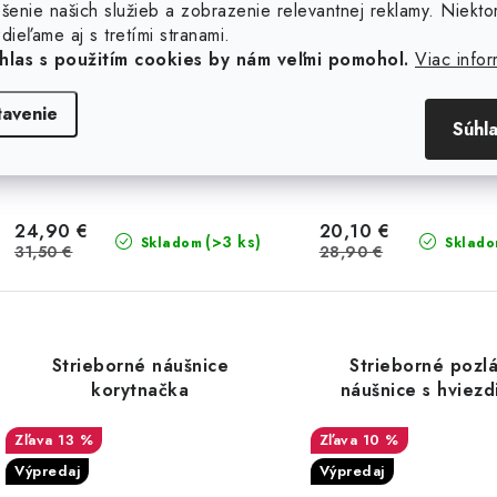
šenie našich služieb a zobrazenie relevantnej reklamy. Niekto
dieľame aj s tretími stranami.
hlas s použitím cookies by nám veľmi pomohol.
Viac infor
tavenie
Súhl
24,90 €
20,10 €
(>3 ks)
Skladom
Sklad
31,50 €
28,90 €
Strieborné náušnice
Strieborné pozl
korytnačka
náušnice s hviezd
13 %
10 %
Výpredaj
Výpredaj