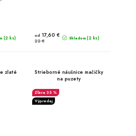
17,60 €
od
(2 ks)
(2 ks)
om
Skladom
22 €
e zlaté
Strieborné náušnice mačičky
na puzety
35 %
Výpredaj