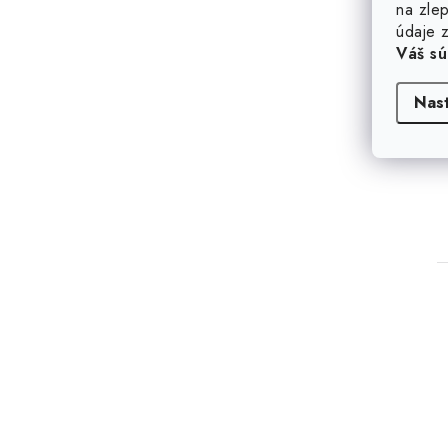
na zlep
údaje z
Váš sú
Nas