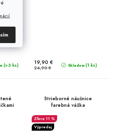
ré
mácií
asím
19,90 €
(>3 ks)
(1 ks)
om
Skladom
24,90 €
átené
Strieborné náušnice
ičkami
farebná vážka
11 %
Výpredaj