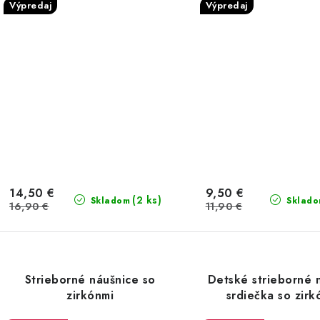
Výpredaj
Výpredaj
14,50 €
9,50 €
(2 ks)
Skladom
Sklad
16,90 €
11,90 €
Strieborné náušnice so
Detské strieborné 
zirkónmi
srdiečka so zir