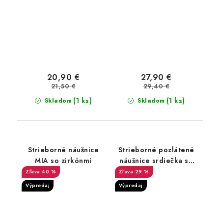
20,90 €
27,90 €
21,50 €
29,40 €
(1 ks)
(1 ks)
Skladom
Skladom
Strieborné náušnice
Strieborné pozlátené
MIA so zirkónmi
náušnice srdiečka so
zirkónom
40 %
29 %
Výpredaj
Výpredaj