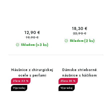
18,30 €
12,90 €
22,90 €
19,90 €
(2 ks)
Skladom
(>3 ks)
Skladom
Náušnice z chirurgickej
Dámske strieborné
ocele s perlami
náušnice s háčikom
33 %
35 %
Výpredaj
Výpredaj