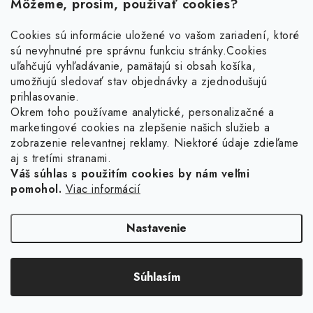
Môžeme, prosím, používať cookies?
Cookies sú informácie uložené vo vašom zariadení, ktoré
sú nevyhnutné pre správnu funkciu stránky.
Cookies
Z
uľahčujú vyhľadávanie, pamätajú si obsah košíka,
á
umožňujú sledovať stav objednávky a zjednodušujú
p
prihlasovanie.
ä
Okrem toho používame analytické, personalizačné a
Facebook
marketingové cookies na zlepšenie našich služieb a
t
zobrazenie relevantnej reklamy. Niektoré údaje zdieľame
i
aj s tretími stranami.
Obľúbené šperky
e
Váš súhlas s použitím cookies by nám veľmi
pomohol.
Viac informácií
Náušnice
Informácie pre vás
Prstene
Doprava a platba
Nastavenie
Náramky
Vrátenie, výmena, reklamácia
Retiazky
Súhlasím
Kontakt
Copyright 2026
Ligot.sk
. Všetky práva vyhradené.
Upraviť nastavenie cookies
Vytvoril Shoptet
Sety
Obchodné podmienky