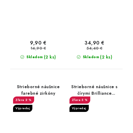
9,90 €
34,90 €
14,90 €
54,40 €
(2 ks)
(2 ks)
Skladom
Skladom
Strieborné náušnice
Strieborné náušnice s
farebné zirkóny
čírymi Brilliance
Zirconia
2 %
5 %
Výpredaj
Výpredaj