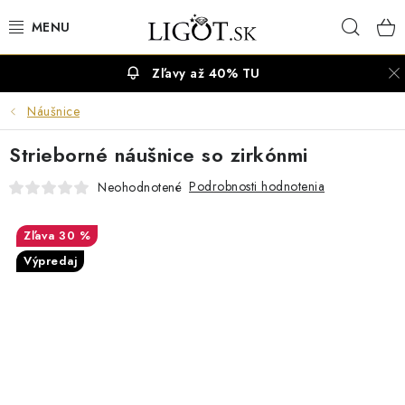
Prejsť
Hľad
na
obsah
Zľavy až 40% TU
VÝPREDAJ
Náušnice
NÁUŠNICE
Strieborné náušnice so zirkónmi
NÁHRDELNÍKY
Podrobnosti hodnotenia
Neohodnotené
NÁRAMKY
30 %
Výpredaj
PRSTENE
OBRÚČKY
RETIAZKY