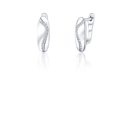
PRÍVESKY
SETY ŠPERKOV
ŠPERKY
Doprava a platba
Vrátenie, výmena, reklamácia
Kontakt
Obchodné podmienky
Ochrana súkromia