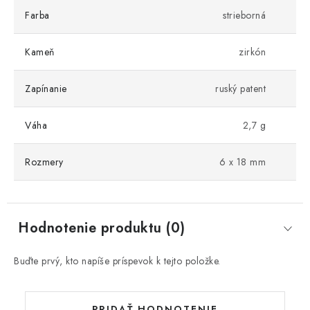
Farba
strieborná
Kameň
zirkón
Zapínanie
ruský patent
Váha
2,7 g
Rozmery
6 x 18 mm
Hodnotenie produktu (0)
Buďte prvý, kto napíše príspevok k tejto položke.
PRIDAŤ HODNOTENIE