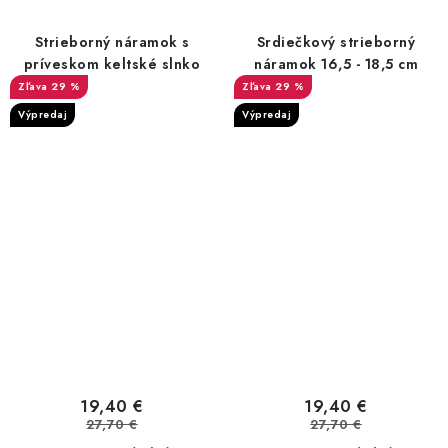
Strieborný náramok s
Srdiečkový strieborný
príveskom keltské slnko
náramok 16,5 - 18,5 cm
29 %
29 %
Výpredaj
Výpredaj
19,40 €
19,40 €
27,70 €
27,70 €