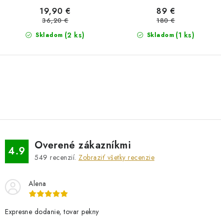
19,90 €
89 €
36,20 €
180 €
(2 ks)
(1 ks)
Skladom
Skladom
O
v
l
á
d
Overené zákazníkmi
a
4.9
549
recenzií.
Zobraziť všetky recenzie
c
i
Alena
e
p
r
Expresne dodanie, tovar pekny