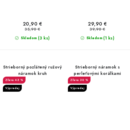
20,90 €
29,90 €
35,90 €
39,90 €
(3 ks)
(1 ks)
Skladom
Skladom
Strieborný pozlátený ružový
Strieborný náramok s
náramok kruh
perleťovými korálkami
43 %
30 %
Výpredaj
Výpredaj