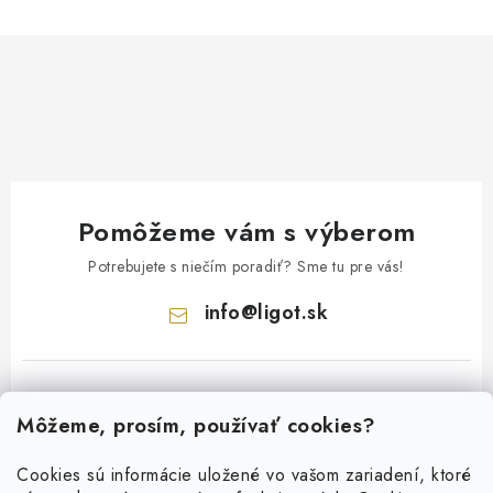
v
k
y
v
ý
p
i
s
Pomôžeme vám s výberom
u
Potrebujete s niečím poradiť? Sme tu pre vás!
info
@
ligot.sk
Môžeme, prosím, používať cookies?
Cookies sú informácie uložené vo vašom zariadení, ktoré