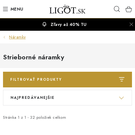
Prejsť
Hľad
na
obsah
Zľavy až 40% TU
VÝPREDAJ
Náramky
NÁUŠNICE
Strieborné náramky
NÁHRDELNÍKY
NÁRAMKY
FILTROVAŤ PRODUKTY
PRSTENE
V
R
NAJPREDÁVANEJŠIE
ý
a
OBRÚČKY
p
d
i
e
Stránka
1
z
1
-
32
položiek celkom
RETIAZKY
s
n
p
i