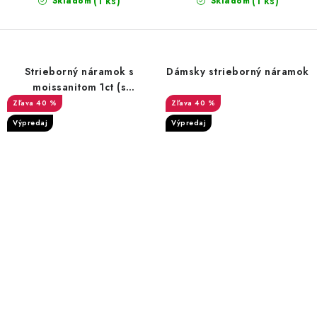
(1 ks)
(1 ks)
Skladom
Skladom
Strieborný náramok s
Dámsky strieborný náramok
moissanitom 1ct (s
certifikátom)
40 %
40 %
Výpredaj
Výpredaj