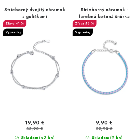
PRÍVESKY
r
e
Strieborný dvojitý náramok
Strieborný náramok -
o
p
SETY ŠPERKOV
s guličkami
farebná kožená šnúrka
d
r
41 %
56 %
u
o
ŠPERKY
Výpredaj
Výpredaj
k
d
t
u
Doprava a platba
Vrátenie, výmena, reklamácia
Kontakt
o
k
Obchodné podmienky
Ochrana súkromia
v
t
o
v
19,90 €
9,90 €
33,90 €
22,90 €
(>3 ks)
(2 ks)
Skladom
Skladom