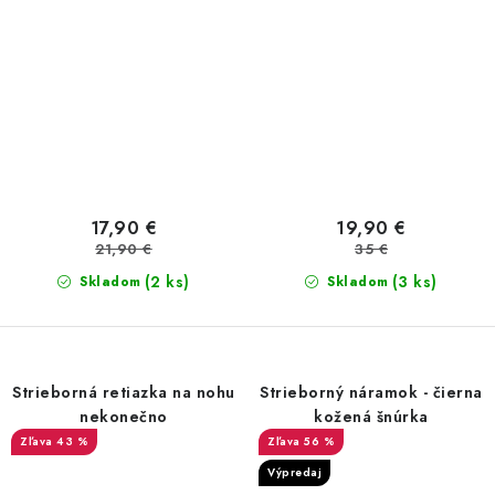
17,90 €
19,90 €
21,90 €
35 €
(2 ks)
(3 ks)
Skladom
Skladom
Strieborná retiazka na nohu
Strieborný náramok - čierna
nekonečno
kožená šnúrka
43 %
56 %
Výpredaj