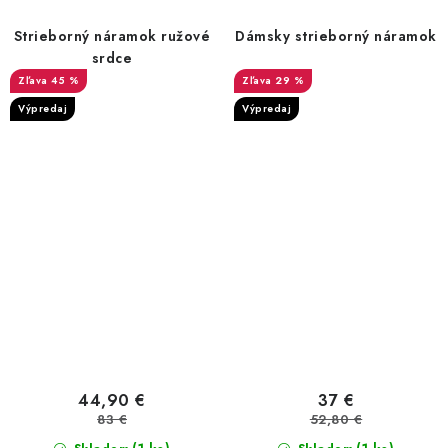
Strieborný náramok ružové
Dámsky strieborný náramok
srdce
45 %
29 %
Výpredaj
Výpredaj
44,90 €
37 €
83 €
52,80 €