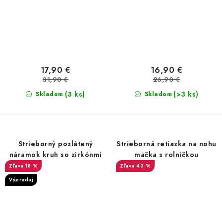
17,90 €
16,90 €
31,90 €
26,90 €
(3 ks)
(>3 ks)
Skladom
Skladom
Strieborný pozlátený
Strieborná retiazka na nohu
náramok kruh so zirkónmi
mačka s rolničkou
18 %
43 %
Výpredaj