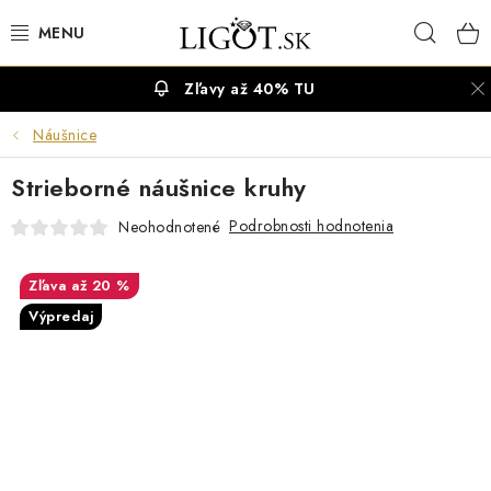
Prejsť
Hľad
na
obsah
Zľavy až 40% TU
VÝPREDAJ
Náušnice
NÁUŠNICE
Strieborné náušnice kruhy
NÁHRDELNÍKY
Podrobnosti hodnotenia
Neohodnotené
NÁRAMKY
až 20 %
Výpredaj
PRSTENE
OBRÚČKY
RETIAZKY