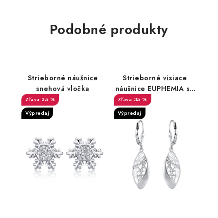
Podobné produkty
Strieborné náušnice
Strieborné visiace
snehová vločka
náušnice EUPHEMIA so
zirkónmi
35 %
35 %
Výpredaj
Výpredaj