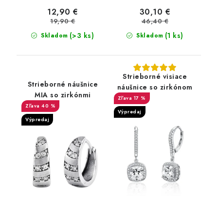
12,90 €
30,10 €
19,90 €
46,40 €
(>3 ks)
(1 ks)
Skladom
Skladom
Strieborné visiace
Strieborné náušnice
náušnice so zirkónom
MIA so zirkónmi
17 %
40 %
Výpredaj
Výpredaj