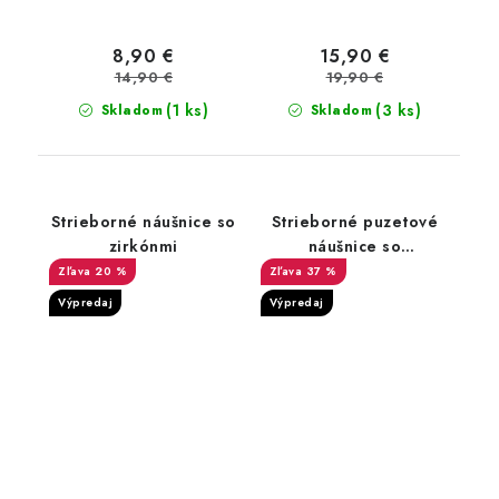
8,90 €
15,90 €
14,90 €
19,90 €
(1 ks)
(3 ks)
Skladom
Skladom
Strieborné náušnice so
Strieborné puzetové
zirkónmi
náušnice so
syntetickým svetlo
20 %
37 %
modrým opálom
Výpredaj
Výpredaj