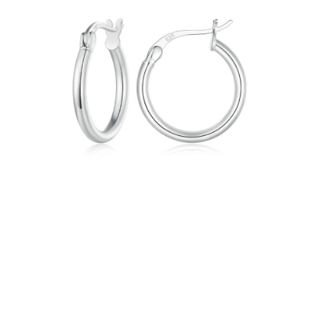
PRÍVESKY
SETY ŠPERKOV
ŠPERKY
Doprava a platba
Vrátenie, výmena, reklamácia
Kontakt
Obchodné podmienky
Ochrana súkromia