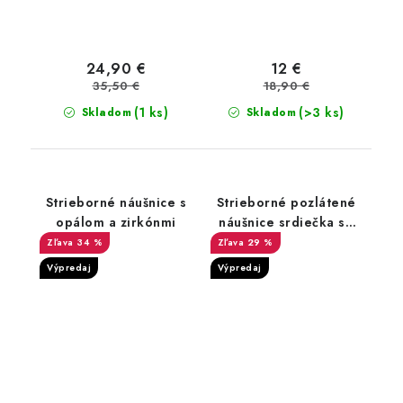
24,90 €
12 €
35,50 €
18,90 €
(1 ks)
(>3 ks)
Skladom
Skladom
Strieborné náušnice s
Strieborné pozlátené
opálom a zirkónmi
náušnice srdiečka so
zirkónom
34 %
29 %
Výpredaj
Výpredaj