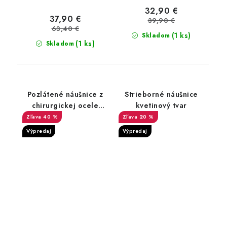
32,90 €
37,90 €
39,90 €
63,40 €
(1 ks)
Skladom
(1 ks)
Skladom
Pozlátené náušnice z
Strieborné náušnice
chirurgickej ocele
kvetinový tvar
srdce
40 %
20 %
Výpredaj
Výpredaj