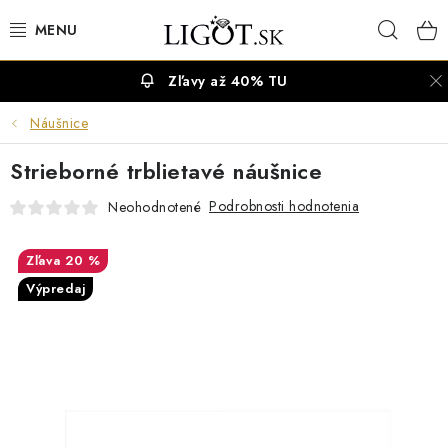
Prejsť
Hľad
na
obsah
Zľavy až 40% TU
VÝPREDAJ
Náušnice
NÁUŠNICE
Strieborné trblietavé náušnice
NÁHRDELNÍKY
Podrobnosti hodnotenia
Neohodnotené
NÁRAMKY
20 %
Výpredaj
PRSTENE
OBRÚČKY
RETIAZKY