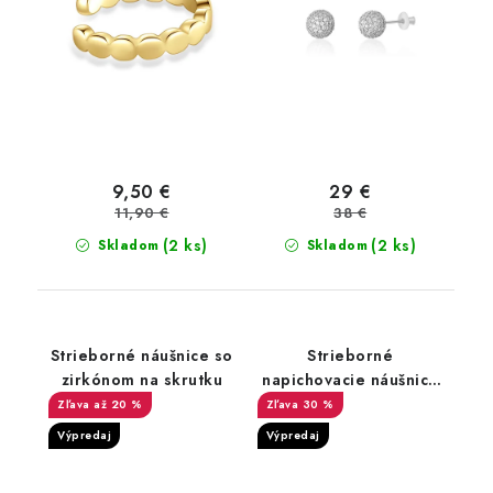
9,50 €
29 €
11,90 €
38 €
(2 ks)
(2 ks)
Skladom
Skladom
Strieborné náušnice so
Strieborné
zirkónom na skrutku
napichovacie náušnice
so zirkónmi kaktus
až 20 %
30 %
Výpredaj
Výpredaj