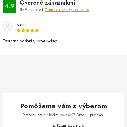
Overené zákazníkmi
4.9
549
recenzií.
Zobraziť všetky recenzie
Alena
Expresne dodanie, tovar pekny
Pomôžeme vám s výberom
Potrebujete s niečím poradiť? Sme tu pre vás!
info
@
ligot.sk