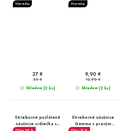
Výpredaj
Výpredaj
27 €
9,90 €
36 €
12,90 €
(2 ks)
(2 ks)
Skladom
Skladom
Strieborné pozlátené
Strieborné náušnice
náušnice srdiečka so
Gemma s pravým
zirkónom
ruženínom
29 %
18 %