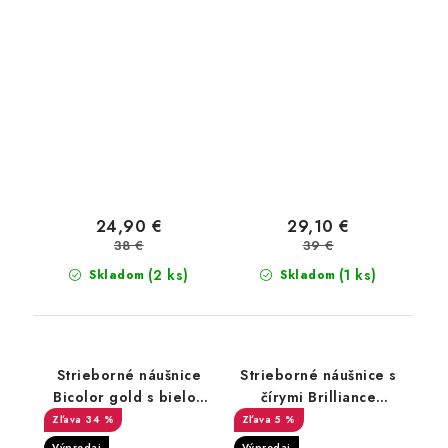
24,90 €
29,10 €
38 €
39 €
(2 ks)
(1 ks)
Skladom
Skladom
Strieborné náušnice
Strieborné náušnice s
Bicolor gold s bielou
čírymi Brilliance
perlou a zirkónmi
Zirconia
34 %
5 %
Výpredaj
Výpredaj