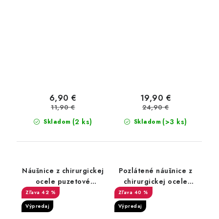
6,90 €
19,90 €
11,90 €
24,90 €
(2 ks)
(>3 ks)
Skladom
Skladom
Náušnice z chirurgickej
Pozlátené náušnice z
ocele puzetové
chirurgickej ocele
Peridot
srdce
42 %
40 %
Výpredaj
Výpredaj