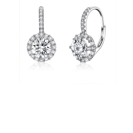
PRÍVESKY
SETY ŠPERKOV
ŠPERKY
Doprava a platba
Vrátenie, výmena, reklamácia
Kontakt
Obchodné podmienky
Ochrana súkromia