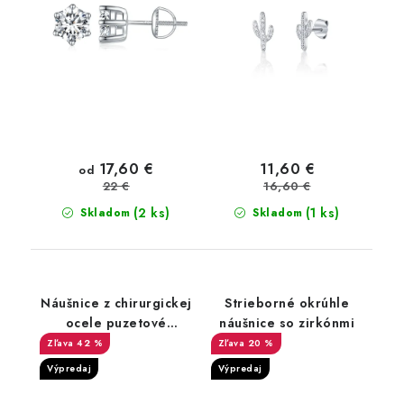
17,60 €
11,60 €
od
16,60 €
22 €
(2 ks)
(1 ks)
Skladom
Skladom
Náušnice z chirurgickej
Strieborné okrúhle
ocele puzetové
náušnice so zirkónmi
Amethyst
42 %
20 %
Výpredaj
Výpredaj