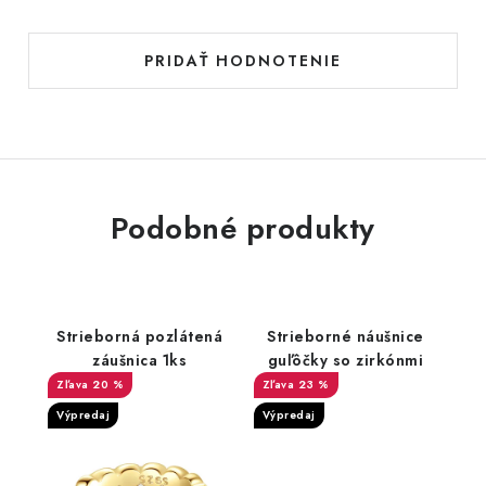
PRIDAŤ HODNOTENIE
Podobné produkty
Strieborná pozlátená
Strieborné náušnice
záušnica 1ks
guľôčky so zirkónmi
20 %
23 %
Výpredaj
Výpredaj