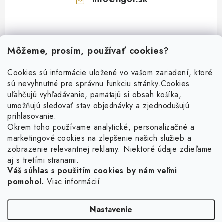
Môžeme, prosím, používať cookies?
Cookies sú informácie uložené vo vašom zariadení, ktoré
sú nevyhnutné pre správnu funkciu stránky.
Cookies
Z
uľahčujú vyhľadávanie, pamätajú si obsah košíka,
á
umožňujú sledovať stav objednávky a zjednodušujú
p
prihlasovanie.
ä
Okrem toho používame analytické, personalizačné a
Facebook
marketingové cookies na zlepšenie našich služieb a
t
zobrazenie relevantnej reklamy. Niektoré údaje zdieľame
i
aj s tretími stranami.
Obľúbené šperky
e
Váš súhlas s použitím cookies by nám veľmi
pomohol.
Viac informácií
Náušnice
Informácie pre vás
Prstene
Doprava a platba
Nastavenie
Náramky