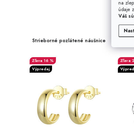
na zlep
údaje z
Váš sú
Nas
Strieborné pozlátené náušnice
Stri
16 %
Výpredaj
Výpred