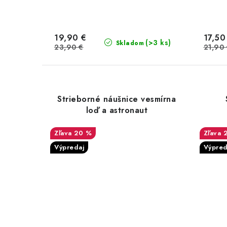
19,90 €
17,50
(>3 ks)
Skladom
23,90 €
21,90
Strieborné náušnice vesmírna
loď a astronaut
20 %
Výpredaj
Výpred