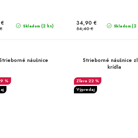
 €
34,90 €
(2 ks)
(2
Skladom
Skladom
 €
54,40 €
Strieborné náušnice
Strieborné náušnice z
krídla
29 %
22 %
aj
Výpredaj