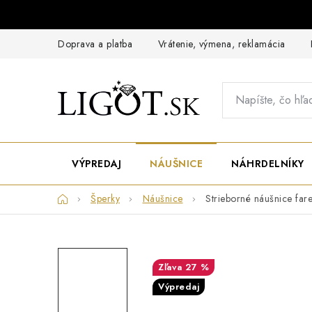
Prejsť
na
obsah
Doprava a platba
Vrátenie, výmena, reklamácia
VÝPREDAJ
NÁUŠNICE
NÁHRDELNÍKY
Domov
Šperky
Náušnice
Strieborné náušnice far
27 %
Výpredaj