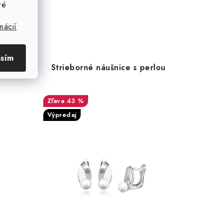
ré
mácií
asím
ice s
Strieborné náušnice s perlou
43 %
Výpredaj