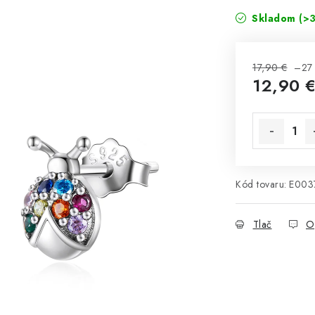
Skladom
(>3
17,90 €
–27
12,90 
Jednotková 
Kód tovaru:
E003
Tlač
O