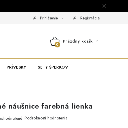
Prihlásenie
Registrácia
Prázdny košík
NÁKUPNÝ
KOŠÍK
PRÍVESKY
SETY ŠPERKOV
né náušnice farebná lienka
Podrobnosti hodnotenia
eohodnotené