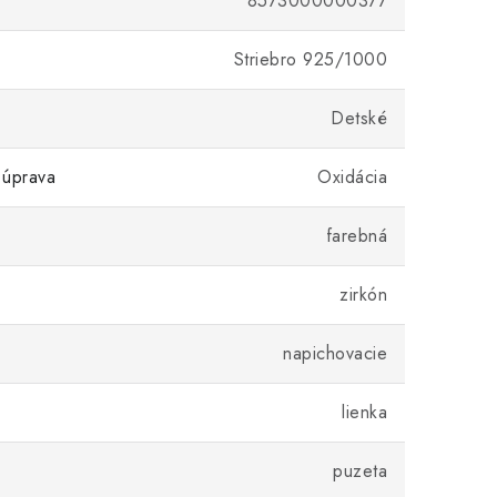
8573000000377
Striebro 925/1000
Detské
 úprava
Oxidácia
farebná
zirkón
napichovacie
lienka
puzeta