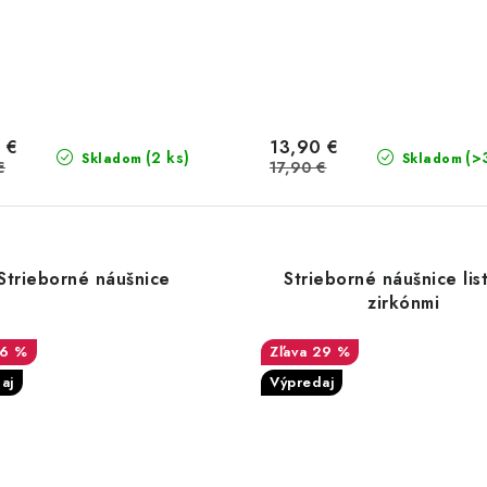
 €
13,90 €
(2 ks)
(>
Skladom
Skladom
€
17,90 €
Strieborné náušnice
Strieborné náušnice lis
zirkónmi
16 %
29 %
aj
Výpredaj