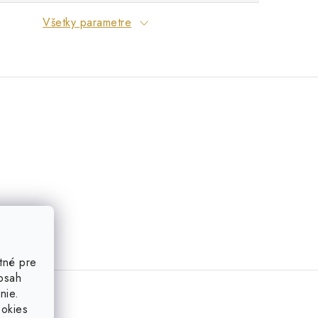
Všetky parametre
tné pre
obsah
nie.
ookies