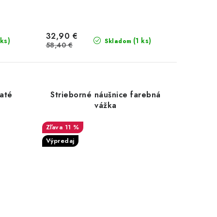
32,90 €
 ks)
(1 ks)
Skladom
58,40 €
laté
Strieborné náušnice farebná
vážka
11 %
Výpredaj