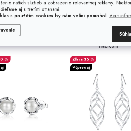
Podobné produkty
šenie našich služieb a zobrazenie relevantnej reklamy. Niekto
dieľame aj s tretími stranami.
hlas s použitím cookies by nám veľmi pomohol.
Viac infor
tavenie
Súhl
eborné náušnice s perlou
Dámske strieborné náušn
háčikom
20 %
35 %
aj
Výpredaj