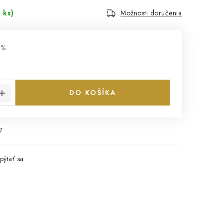
 ks)
Možnosti doručenia
 %
€
cena:
DO KOŠÍKA
7
pýtať sa