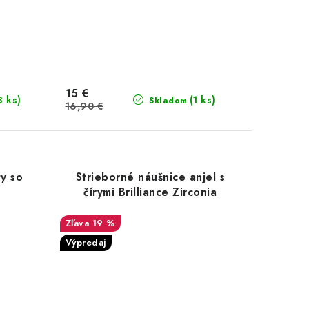
15 €
3 ks)
(1 ks)
Skladom
16,90 €
ty so
Strieborné náušnice anjel s
čírymi Brilliance Zirconia
19 %
Výpredaj