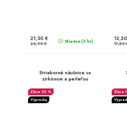
21,50 €
12,50
(2 ks)
Skladom
26,90 €
17,80 
Strieborné náušnice so
zirkónom a perleťou
20 %
Výpredaj
Výpred