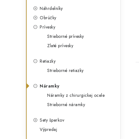
ó
Náhrdelníky
r
Obrúčky
i
Prívesky
e
Strieborné prívesky
Zlaté prívesky
Retiazky
Strieborné retiazky
Náramky
Náramky z chirurgickej ocele
Strieborné náramky
Sety šperkov
Výpredaj