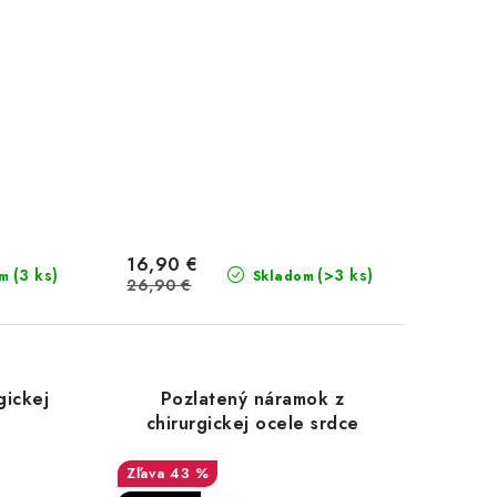
16,90 €
(3 ks)
(>3 ks)
om
Skladom
26,90 €
gickej
Pozlatený náramok z
chirurgickej ocele srdce
43 %