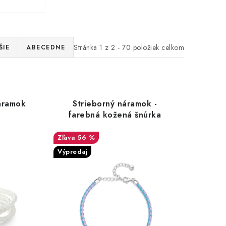
Stránka
1
z
2
-
70
položiek celkom
ŠIE
ABECEDNE
áramok
Strieborný náramok -
farebná kožená šnúrka
56 %
Výpredaj