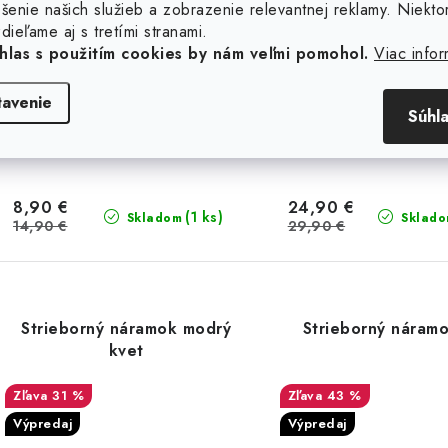
šenie našich služieb a zobrazenie relevantnej reklamy. Niekto
dieľame aj s tretími stranami.
hlas s použitím cookies by nám veľmi pomohol.
Viac infor
tavenie
Súhl
8,90 €
24,90 €
(1 ks)
Skladom
Sklad
14,90 €
29,90 €
Strieborný náramok modrý
Strieborný náramo
kvet
31 %
43 %
Výpredaj
Výpredaj