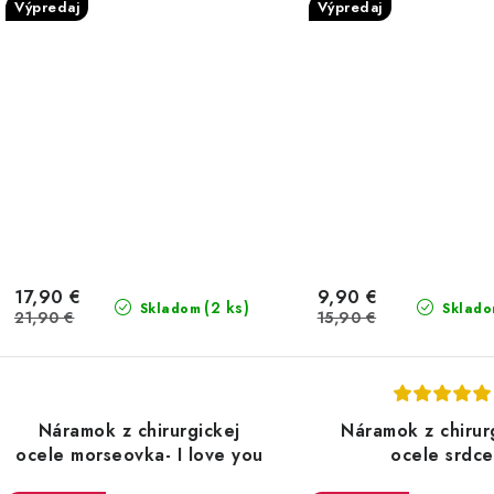
Výpredaj
Výpredaj
17,90 €
9,90 €
(2 ks)
Skladom
Sklad
21,90 €
15,90 €
Náramok z chirurgickej
Náramok z chirur
ocele morseovka- I love you
ocele srdce