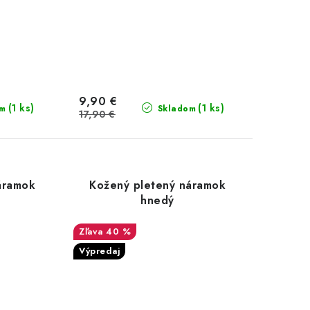
9,90 €
(1 ks)
(1 ks)
om
Skladom
17,90 €
áramok
Kožený pletený náramok
hnedý
40 %
Výpredaj