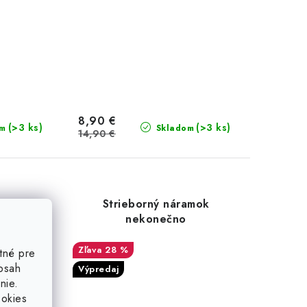
8,90 €
(>3 ks)
(>3 ks)
om
Skladom
14,90 €
amok
Strieborný náramok
diečkom
nekonečno
28 %
tné pre
obsah
Výpredaj
nie.
ookies