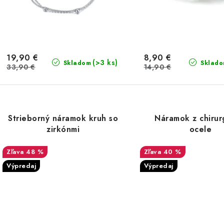
o
o
v
19,90 €
8,90 €
(>3 ks)
Skladom
Sklad
33,90 €
14,90 €
Strieborný náramok kruh so
Náramok z chirur
zirkónmi
ocele
48 %
40 %
Výpredaj
Výpredaj