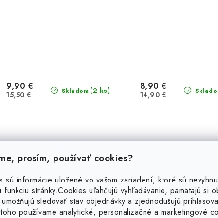
9,90 €
8,90 €
(2 ks)
Skladom
Sklad
15,50 €
14,90 €
Kožený pletený náramok
Strieborný nár
červený
dvojvrstvový so sr
e, prosím, používať cookies?
40 %
16 %
s sú informácie uložené vo vašom zariadení, ktoré sú nevyhnu
 funkciu stránky.
Cookies uľahčujú vyhľadávanie, pamätajú si 
Výpredaj
Výpredaj
 umožňujú sledovať stav objednávky a zjednodušujú prihlasova
toho používame analytické, personalizačné a marketingové c