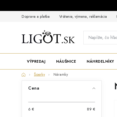
Prejsť
na
obsah
Doprava a platba
Vrátenie, výmena, reklamácia
VÝPREDAJ
NÁUŠNICE
NÁHRDELNÍKY
Domov
Šperky
Náramky
B
Cena
o
č
n
ý
6
€
89
€