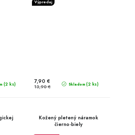
Výpredaj
7,90 €
(2 ks)
(2 ks)
om
Skladom
13,90 €
gickej
Kožený pletený náramok
čierno-biely