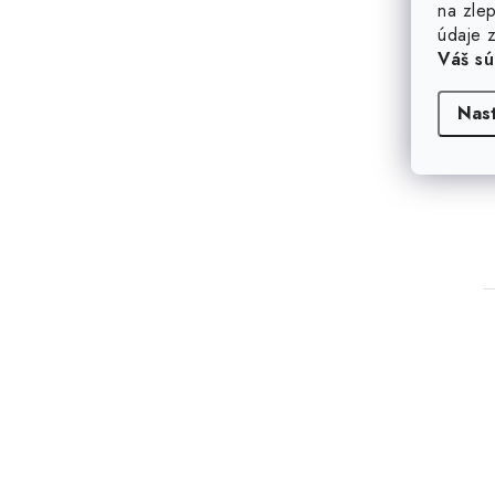
na zlep
údaje z
Váš sú
Nas