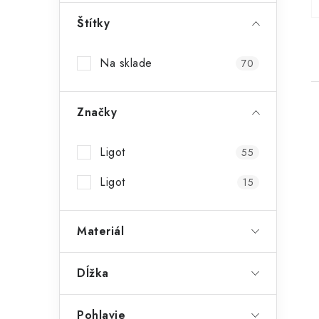
p
a
Štítky
n
e
Na sklade
70
l
Značky
ý
Ligot
55
i
s
Ligot
15
r
Materiál
Dĺžka
t
Pohlavie