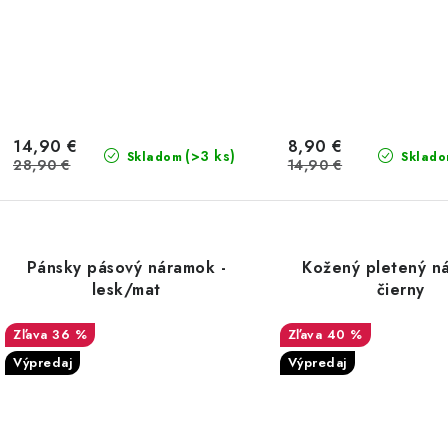
14,90 €
8,90 €
(>3 ks)
Skladom
Sklad
28,90 €
14,90 €
Pánsky pásový náramok -
Kožený pletený n
lesk/mat
čierny
36 %
40 %
Výpredaj
Výpredaj