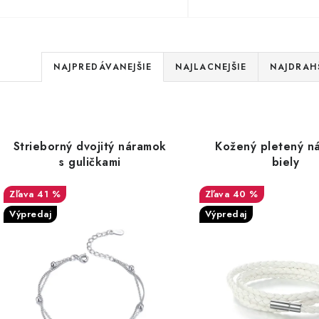
R
NAJPREDÁVANEJŠIE
NAJLACNEJŠIE
NAJDRAH
a
d
V
e
n
p
Strieborný dvojitý náramok
Kožený pletený n
i
s guličkami
biely
e
p
41 %
40 %
p
r
Výpredaj
Výpredaj
o
o
d
d
u
u
k
k
t