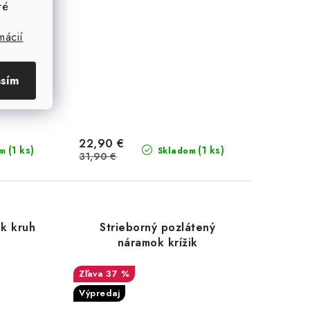
ré
mácií
asím
22,90 €
(1 ks)
(1 ks)
om
Skladom
31,90 €
k kruh
Strieborný pozlátený
náramok krížik
37 %
Výpredaj