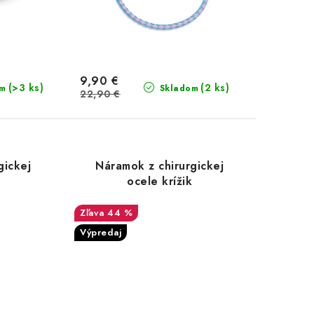
9,90 €
(>3 ks)
(2 ks)
om
Skladom
22,90 €
gickej
Náramok z chirurgickej
ocele krížik
44 %
Výpredaj