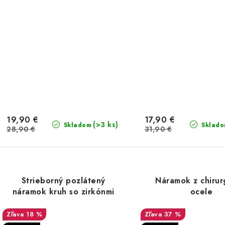
19,90 €
17,90 €
(>3 ks)
Skladom
Sklad
28,90 €
31,90 €
Strieborný pozlátený
Náramok z chirur
náramok kruh so zirkónmi
ocele
18 %
37 %