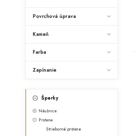
v
Povrchová úprava
Kameň
Farba
Zapínanie
K
Preskočiť
Šperky
kategórie
a
t
Náušnice
Prstene
e
Strieborné prstene
g