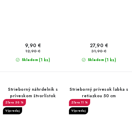
9,90 €
27,90 €
12,90 €
31,90 €
(1 ks)
(1 ks)
Skladom
Skladom
Strieborný náhrdelník s
Strieborný prívesok labka s
príveskom štvorlístok
retiazkou 50 cm
30 %
11 %
Výpredaj
Výpredaj