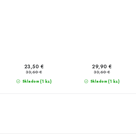
23,50 €
29,90 €
33,60 €
33,60 €
(1 ks)
(1 ks)
Skladom
Skladom
O
v
l
á