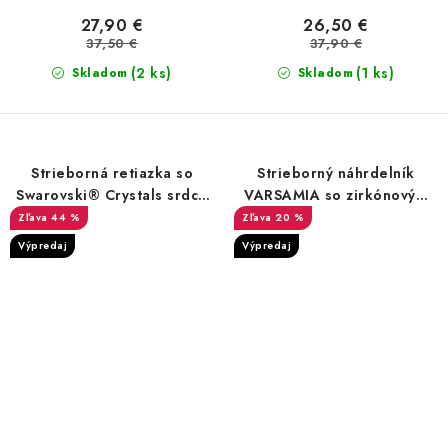
27,90 €
26,50 €
37,50 €
37,90 €
(2 ks)
(1 ks)
Skladom
Skladom
Strieborná retiazka so
Strieborný náhrdelník
Swarovski® Crystals srdce
VARSAMIA so zirkónovým
Aurora Boreale
príveskom
44 %
20 %
Výpredaj
Výpredaj