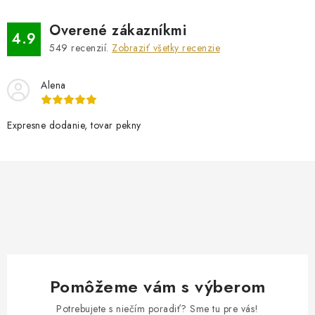
d
Overené zákazníkmi
a
4.9
549
recenzií.
Zobraziť všetky recenzie
c
i
Alena
e
p
r
Expresne dodanie, tovar pekny
v
k
y
v
ý
p
i
s
Pomôžeme vám s výberom
u
Potrebujete s niečím poradiť? Sme tu pre vás!