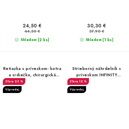
24,50 €
30,30 €
44,50 €
37,90 €
(2 ks)
(1 ks)
Skladom
Skladom
Retiazka s príveskom- kotva
Strieborný náhrdelník s
a srdiečko, chirurgická
príveskom INFINITY
oceľ, zlatá farba
nekonečno
23 %
12 %
Výpredaj
Výpredaj