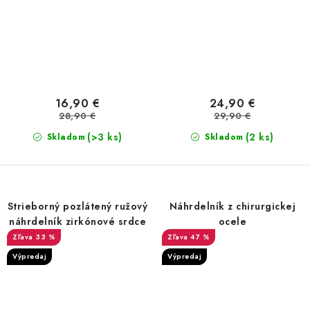
16,90 €
24,90 €
28,90 €
29,90 €
(>3 ks)
(2 ks)
Skladom
Skladom
Strieborný pozlátený ružový
Náhrdelník z chirurgickej
náhrdelník zirkónové srdce
ocele
33 %
47 %
Výpredaj
Výpredaj