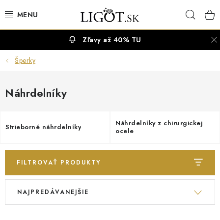
Prejsť
Hľad
na
obsah
Zľavy až 40% TU
VÝPREDAJ
Šperky
NÁUŠNICE
Náhrdelníky
NÁHRDELNÍKY
NÁRAMKY
Náhrdelníky z chirurgickej
Strieborné náhrdelníky
ocele
PRSTENE
FILTROVAŤ PRODUKTY
OBRÚČKY
V
R
NAJPREDÁVANEJŠIE
ý
a
RETIAZKY
p
d