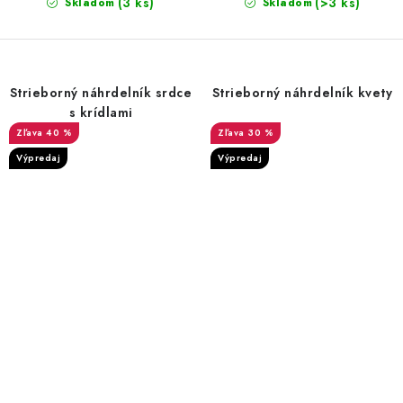
(3 ks)
(>3 ks)
Skladom
Skladom
Strieborný náhrdelník srdce
Strieborný náhrdelník kvety
s krídlami
40 %
30 %
Výpredaj
Výpredaj