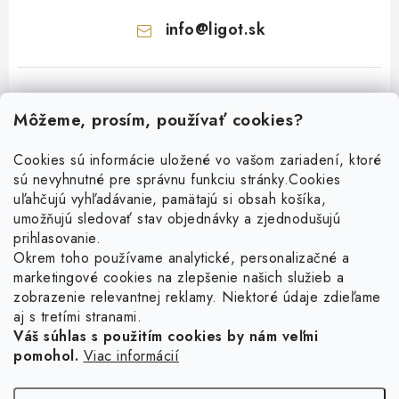
info
@
ligot.sk
Môžeme, prosím, používať cookies?
Cookies sú informácie uložené vo vašom zariadení, ktoré
sú nevyhnutné pre správnu funkciu stránky.
Cookies
Z
uľahčujú vyhľadávanie, pamätajú si obsah košíka,
á
umožňujú sledovať stav objednávky a zjednodušujú
p
prihlasovanie.
ä
Okrem toho používame analytické, personalizačné a
Facebook
marketingové cookies na zlepšenie našich služieb a
t
zobrazenie relevantnej reklamy. Niektoré údaje zdieľame
i
aj s tretími stranami.
Obľúbené šperky
e
Váš súhlas s použitím cookies by nám veľmi
pomohol.
Viac informácií
Náušnice
Informácie pre vás
Prstene