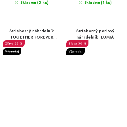
(2 ks)
(1 ks)
Skladom
Skladom
Strieborný náhrdelník
Strieborný perlový
TOGETHER FOREVER
náhrdelník ILUMIA
spojené dva kruhy
25 %
30 %
Výpredaj
Výpredaj