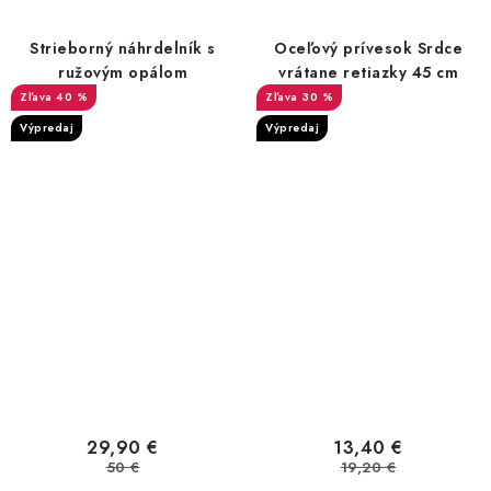
Strieborný náhrdelník s
Oceľový prívesok Srdce
ružovým opálom
vrátane retiazky 45 cm
40 %
30 %
Výpredaj
Výpredaj
29,90 €
13,40 €
50 €
19,20 €