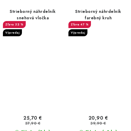
Strieborný náhrdelník
Strieborný náhrdelník
snehová vločka
farebný kruh
32 %
47 %
Výpredaj
Výpredaj
25,70 €
20,90 €
37,90 €
39,90 €