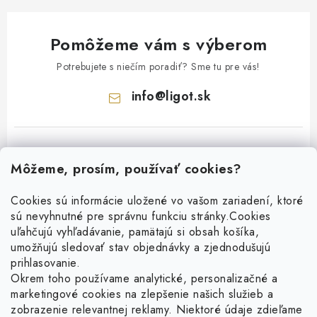
Pomôžeme vám s výberom
Potrebujete s niečím poradiť? Sme tu pre vás!
info
@
ligot.sk
Môžeme, prosím, používať cookies?
Cookies sú informácie uložené vo vašom zariadení, ktoré
sú nevyhnutné pre správnu funkciu stránky.
Cookies
Z
uľahčujú vyhľadávanie, pamätajú si obsah košíka,
á
umožňujú sledovať stav objednávky a zjednodušujú
p
prihlasovanie.
ä
Okrem toho používame analytické, personalizačné a
Facebook
marketingové cookies na zlepšenie našich služieb a
t
zobrazenie relevantnej reklamy. Niektoré údaje zdieľame
i