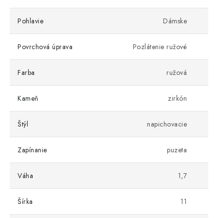
Pohlavie
Dámske
Povrchová úprava
Pozlátenie ružové
Farba
ružová
Kameň
zirkón
Štýl
napichovacie
Zapínanie
puzeta
Váha
1,7
Šírka
11