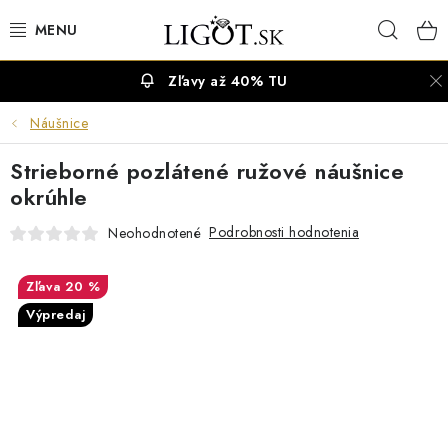
Prejsť
Hľad
na
obsah
Zľavy až 40% TU
VÝPREDAJ
Náušnice
NÁUŠNICE
Strieborné pozlátené ružové náušnice
NÁHRDELNÍKY
okrúhle
Podrobnosti hodnotenia
Neohodnotené
NÁRAMKY
20 %
PRSTENE
Výpredaj
OBRÚČKY
RETIAZKY