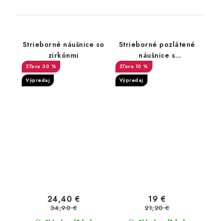
Strieborné náušnice so
Strieborné pozlátené
zirkónmi
náušnice s
hviezdičkami
30 %
10 %
Výpredaj
Výpredaj
24,40 €
19 €
34,90 €
21,20 €