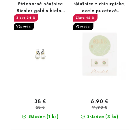
Strieborné náušnice
Náušnice z chirurgickej
Bicolor gold s bielou
ocele puzetové
perlou a zirkónmi
Peridot
34 %
42 %
Výpredaj
Výpredaj
38 €
6,90 €
58 €
11,90 €
(1 ks)
(3 ks)
Skladom
Skladom