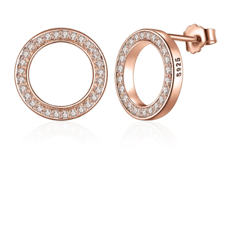
PRÍVESKY
SETY ŠPERKOV
ŠPERKY
Doprava a platba
Vrátenie, výmena, reklamácia
Kontakt
Obchodné podmienky
Ochrana súkromia