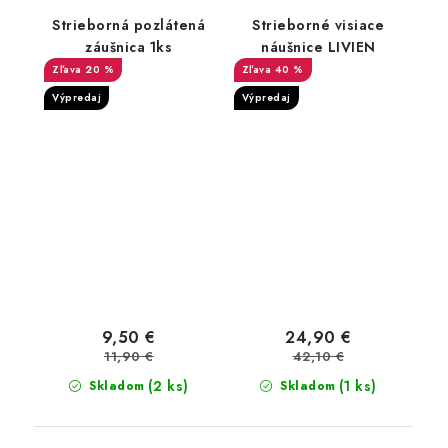
Strieborná pozlátená
Strieborné visiace
záušnica 1ks
náušnice LIVIEN
20 %
40 %
Výpredaj
Výpredaj
9,50 €
24,90 €
11,90 €
42,10 €
(2 ks)
(1 ks)
Skladom
Skladom