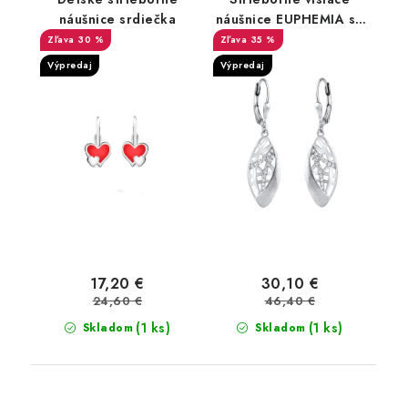
náušnice srdiečka
náušnice EUPHEMIA so
zirkónmi
30 %
35 %
Výpredaj
Výpredaj
17,20 €
30,10 €
24,60 €
46,40 €
(1 ks)
(1 ks)
Skladom
Skladom