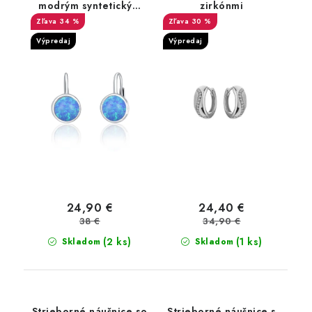
modrým syntetickým
zirkónmi
opálom
34 %
30 %
Výpredaj
Výpredaj
24,90 €
24,40 €
38 €
34,90 €
(2 ks)
(1 ks)
Skladom
Skladom
Strieborné náušnice so
Strieborné náušnice s