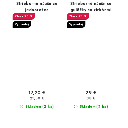
Strieborné náušnice
Strieborné náušnice
jednorožec
guľôčky so zirkónmi
20 %
23 %
Výpredaj
Výpredaj
17,20 €
29 €
21,50 €
38 €
(3 ks)
(2 ks)
Skladom
Skladom