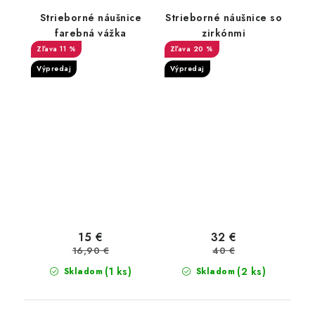
Strieborné náušnice
Strieborné náušnice so
farebná vážka
zirkónmi
11 %
20 %
Výpredaj
Výpredaj
15 €
32 €
16,90 €
40 €
(1 ks)
(2 ks)
Skladom
Skladom