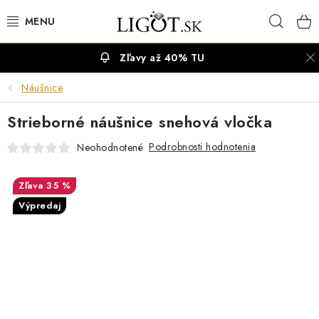
Prejsť
Hľad
na
obsah
Zľavy až 40% TU
VÝPREDAJ
Náušnice
NÁUŠNICE
Strieborné náušnice snehová vločka
NÁHRDELNÍKY
Podrobnosti hodnotenia
Neohodnotené
NÁRAMKY
35 %
Výpredaj
PRSTENE
OBRÚČKY
RETIAZKY