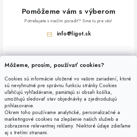
Pomôžeme vám s výberom
Potrebujete s niečím poradiť? Sme tu pre vás!
info
@
ligot.sk
Môžeme, prosím, používať cookies?
Cookies sú informácie uložené vo vašom zariadení, ktoré
sú nevyhnutné pre správnu funkciu stránky.
Cookies
Z
uľahčujú vyhľadávanie, pamätajú si obsah košíka,
á
umožňujú sledovať stav objednávky a zjednodušujú
p
prihlasovanie.
ä
Okrem toho používame analytické, personalizačné a
Facebook
marketingové cookies na zlepšenie našich služieb a
t
zobrazenie relevantnej reklamy. Niektoré údaje zdieľame
i
aj s tretími stranami.
Obľúbené šperky
e