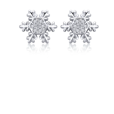
PRÍVESKY
SETY ŠPERKOV
ŠPERKY
Doprava a platba
Vrátenie, výmena, reklamácia
Kontakt
Obchodné podmienky
Ochrana súkromia