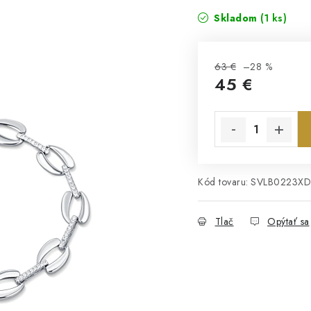
Skladom
(1 ks)
63 €
–28 %
45 €
Jednotková cena:
Kód tovaru:
SVLB0223XD
Tlač
Opýtať sa