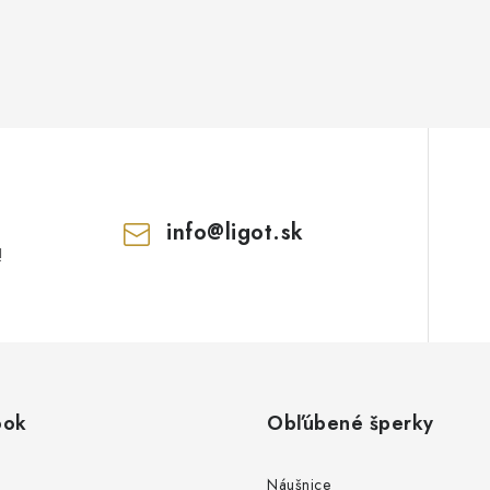
info
@
ligot.sk
!
ook
Obľúbené šperky
Náušnice