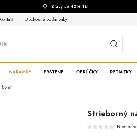
Zľavy až 40% TU
Kontakt
Obchodné podmienky
Ochrana súkromia
NÁRAMKY
PRSTENE
OBRÚČKY
RETIAZKY
irkónmi
Strieborný n
Neohodno