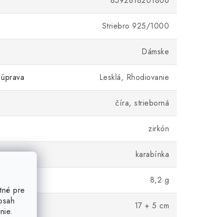
8592818201806
Striebro 925/1000
Dámske
 úprava
Lesklá, Rhodiovanie
číra, strieborná
zirkón
karabínka
8,2 g
tné pre
obsah
17 + 5 cm
nie.