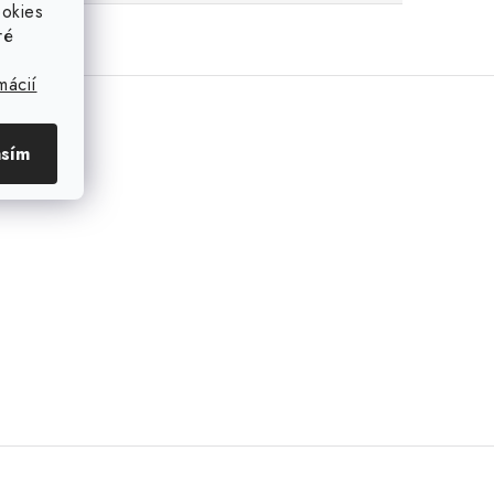
ookies
ré
mácií
asím