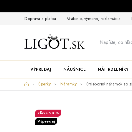
Prejsť
na
obsah
Doprava a platba
Vrátenie, výmena, reklamácia
VÝPREDAJ
NÁUŠNICE
NÁHRDELNÍKY
Domov
Šperky
Náramky
Strieborný náramok so z
28 %
Výpredaj