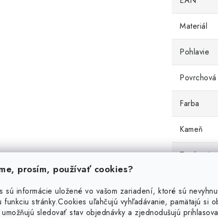
EAN
Materiál
Pohlavie
Povrchová
Farba
Kameň
Zapínanie
e, prosím, používať cookies?
Váha
s sú informácie uložené vo vašom zariadení, ktoré sú nevyhnu
 funkciu stránky.
Cookies uľahčujú vyhľadávanie, pamätajú si 
Dĺžka
 umožňujú sledovať stav objednávky a zjednodušujú prihlasova