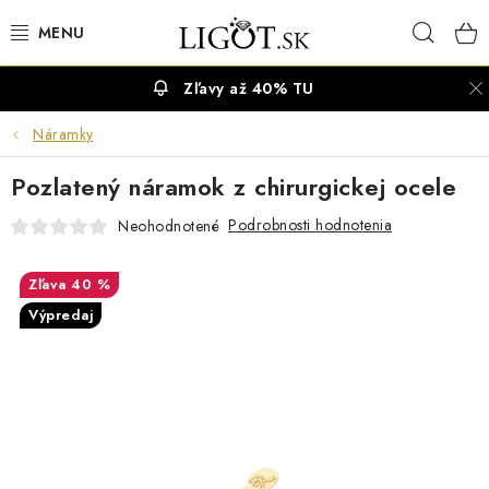
Prejsť
Hľad
na
obsah
Zľavy až 40% TU
VÝPREDAJ
Náramky
NÁUŠNICE
Pozlatený náramok z chirurgickej ocele
NÁHRDELNÍKY
Podrobnosti hodnotenia
Neohodnotené
NÁRAMKY
40 %
Výpredaj
PRSTENE
OBRÚČKY
RETIAZKY