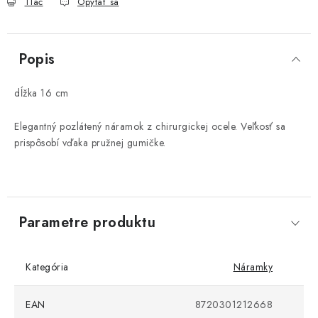
Tlač
Opýtať sa
Popis
dĺžka 16 cm
Elegantný pozlátený náramok z chirurgickej ocele. Veľkosť sa
prispôsobí vďaka pružnej gumičke.
Parametre produktu
Kategória
Náramky
EAN
8720301212668