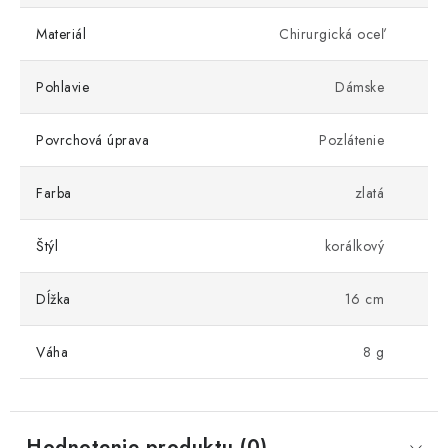
Materiál
Chirurgická oceľ
Pohlavie
Dámske
Povrchová úprava
Pozlátenie
Farba
zlatá
Štýl
korálkový
Dĺžka
16 cm
Váha
8 g
Hodnotenie produktu (0)