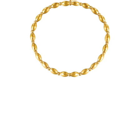
PRÍVESKY
SETY ŠPERKOV
ŠPERKY
Doprava a platba
Vrátenie, výmena, reklamácia
Kontakt
Obchodné podmienky
Ochrana súkromia