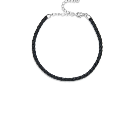
PRÍVESKY
SETY ŠPERKOV
ŠPERKY
Doprava a platba
Vrátenie, výmena, reklamácia
Kontakt
Obchodné podmienky
Ochrana súkromia