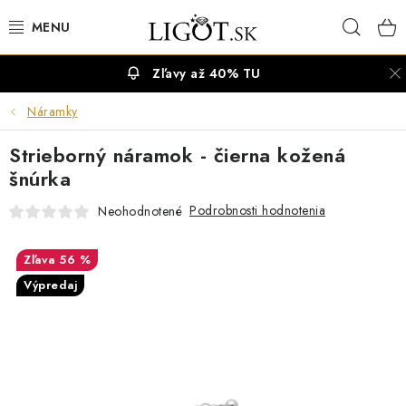
Prejsť
Hľad
na
obsah
Zľavy až 40% TU
VÝPREDAJ
Náramky
NÁUŠNICE
Strieborný náramok - čierna kožená
NÁHRDELNÍKY
šnúrka
Podrobnosti hodnotenia
Neohodnotené
NÁRAMKY
56 %
PRSTENE
Výpredaj
OBRÚČKY
RETIAZKY