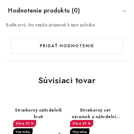
Hodnotenie produktu (0)
Buďte prvý, kto napíše príspevok k tejto položke.
PRIDAŤ HODNOTENIE
Súvisiaci tovar
Strieborný náhrdelník
Strieborný set
kruh
náramok a náhrdelník
kruh
35 %
39 %
Výpredaj
Výpredaj