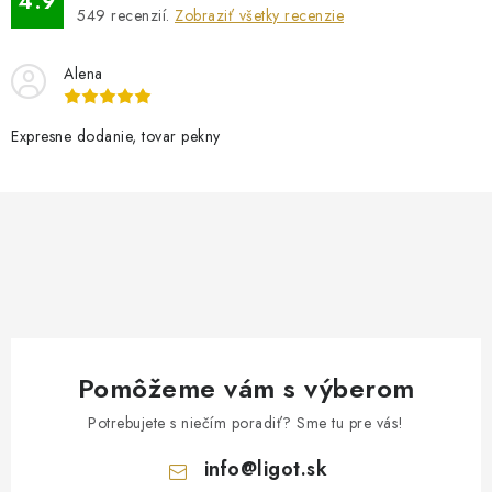
4.9
549
recenzií.
Zobraziť všetky recenzie
Alena
Expresne dodanie, tovar pekny
Pomôžeme vám s výberom
Potrebujete s niečím poradiť? Sme tu pre vás!
info
@
ligot.sk