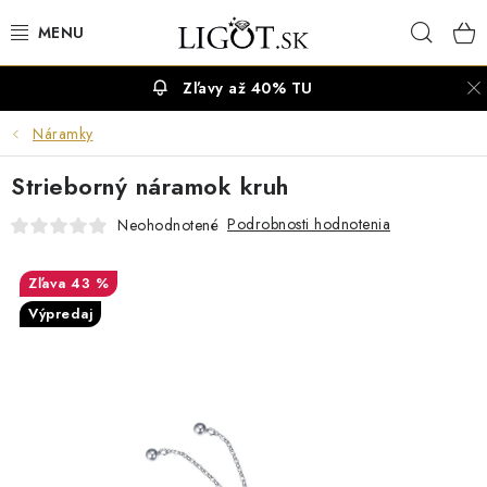
Prejsť
Hľad
na
obsah
Zľavy až 40% TU
VÝPREDAJ
Náramky
NÁUŠNICE
Strieborný náramok kruh
NÁHRDELNÍKY
Podrobnosti hodnotenia
Neohodnotené
NÁRAMKY
43 %
Výpredaj
PRSTENE
OBRÚČKY
RETIAZKY