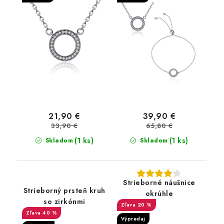
21,90 €
39,90 €
33,90 €
65,80 €
(1 ks)
(1 ks)
Skladom
Skladom
Strieborné náušnice
Strieborný prsteň kruh
okrúhle
so zirkónmi
20 %
40 %
Výpredaj