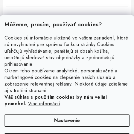
Môžeme, prosím, používať cookies?
Cookies sú informácie uložené vo vašom zariadení, ktoré
sú nevyhnutné pre správnu funkciu stránky.
Cookies
Z
uľahčujú vyhľadávanie, pamätajú si obsah košíka,
á
umožňujú sledovať stav objednávky a zjednodušujú
p
prihlasovanie.
ä
Okrem toho používame analytické, personalizačné a
Facebook
t
marketingové cookies na zlepšenie našich služieb a
zobrazenie relevantnej reklamy. Niektoré údaje zdieľame
i
aj s tretími stranami.
Obľúbené šperky
e
Váš súhlas s použitím cookies by nám veľmi
pomohol.
Viac informácií
Náušnice
Informácie pre vás
Prstene
Doprava a platba
Nastavenie
Náramky
Vrátenie, výmena, reklamácia