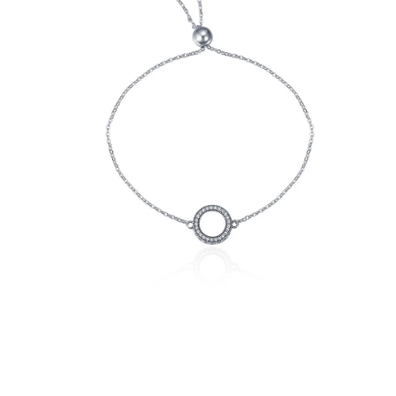
PRÍVESKY
SETY ŠPERKOV
ŠPERKY
Doprava a platba
Vrátenie, výmena, reklamácia
Kontakt
Obchodné podmienky
Ochrana súkromia