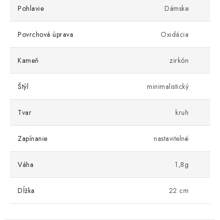
Pohlavie
Dámske
Povrchová úprava
Oxidácia
Kameň
zirkón
Štýl
minimalistický
Tvar
kruh
Zapínanie
nastavitelné
Váha
1,8g
Dĺžka
22 cm