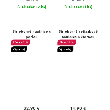
(2 ks)
(1 ks)
Skladom
Skladom
Strieborné náušnice s
Strieborné retiazkové
perlou
náušnice s čiernou
perlou
43 %
16 %
Výpredaj
Výpredaj
32,90 €
14,90 €