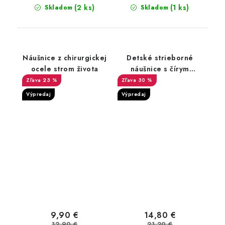
(2 ks)
(1 ks)
Skladom
Skladom
Náušnice z chirurgickej
Detské strieborné
ocele strom života
náušnice s čírym
zirkónom
23 %
30 %
Výpredaj
Výpredaj
9,90 €
14,80 €
12,90 €
21,20 €