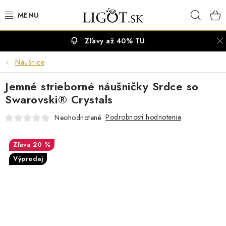
Prejsť
Hľad
na
obsah
Zľavy až 40% TU
VÝPREDAJ
Náušnice
NÁUŠNICE
Jemné strieborné náušničky Srdce so
NÁHRDELNÍKY
Swarovski® Crystals
Podrobnosti hodnotenia
Neohodnotené
NÁRAMKY
20 %
PRSTENE
Výpredaj
OBRÚČKY
RETIAZKY