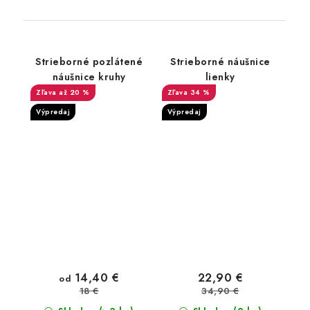
Strieborné pozlátené
Strieborné náušnice
náušnice kruhy
lienky
až 20 %
34 %
Výpredaj
Výpredaj
14,40 €
22,90 €
od
34,90 €
18 €