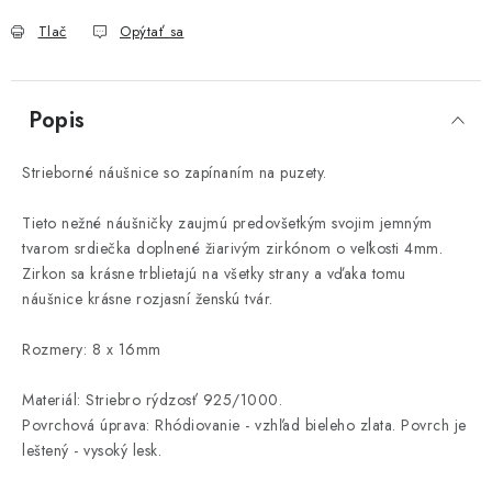
Tlač
Opýtať sa
Popis
Strieborné náušnice so zapínaním na puzety.
Tieto nežné náušničky zaujmú predovšetkým svojim jemným
tvarom srdiečka doplnené žiarivým zirkónom o veľkosti 4mm.
Zirkon sa krásne trblietajú na všetky strany a vďaka tomu
náušnice krásne rozjasní ženskú tvár.
Rozmery: 8 x 16mm
Materiál: Striebro rýdzosť 925/1000.
Povrchová úprava: Rhódiovanie - vzhľad bieleho zlata. Povrch je
leštený - vysoký lesk.