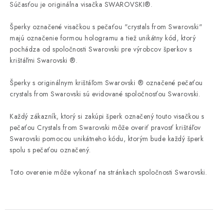
Súčasťou je
originálna
visačka
SWAROVSKI®
.
Šperky
označené
visačkou
s
pečaťou
"
crystals
from
Swarovski
"
majú
označenie
formou
hologramu
a
tiež
unikátny
kód, ktorý
pochádza
od spoločnosti
Swarovski
pre výrobcov
šperkov
s
krištáľmi
Swarovski ®
.
Šperky
s
originálnym
krištáľom
Swarovski ®
označené
pečaťou
crystals
from
Swarovski
sú evidované
spoločnosťou
Swarovski
.
Každý zákazník
,
ktorý
si
zakúpi
šperk
označený
touto
visačkou
s
pečaťou
Crystals
from
Swarovski
môže
overiť
pravosť
krištáľov
Swarovski
pomocou
unikátneho
kódu
,
ktorým
bude
každý
šperk
spolu
s pečaťou
označený
.
Toto
overenie
môže
vykonať
na
stránkach spoločnosti
Swarovski
.