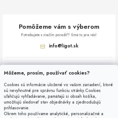
Pomôžeme vám s výberom
Potrebujete s niečím poradiť? Sme tu pre vás!
info
@
ligot.sk
Môžeme, prosím, používať cookies?
Cookies sú informácie uložené vo vašom zariadení, ktoré
sú nevyhnutné pre správnu funkciu stránky.
Cookies
Z
uľahčujú vyhľadávanie, pamätajú si obsah košíka,
á
umožňujú sledovať stav objednávky a zjednodušujú
p
prihlasovanie.
ä
Okrem toho používame analytické, personalizačné a