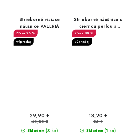
Strieborné visiace
Strieborné náušnice s
náušnice VALERIA
čiernou perlou a
zirkónom
26 %
30 %
Výpredaj
Výpredaj
29,90 €
18,20 €
40,50 €
26 €
(3 ks)
(1 ks)
Skladom
Skladom