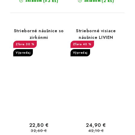
(>3 ks)
(2 ks)
Skladom
Skladom
Strieborné náušnice so
Strieborné visiace
zirkónmi
náušnice LIVIEN
30 %
40 %
Výpredaj
Výpredaj
22,80 €
24,90 €
32,60 €
42,10 €