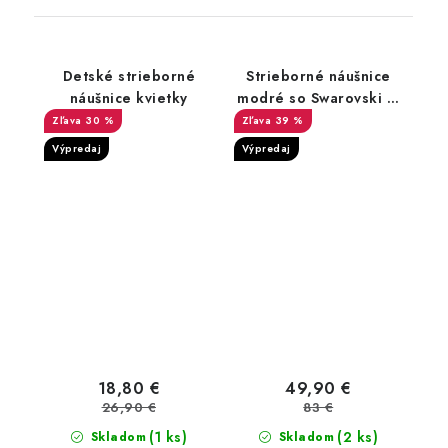
Detské strieborné
Strieborné náušnice
náušnice kvietky
modré so Swarovski ®
Zirconia
30 %
39 %
Výpredaj
Výpredaj
18,80 €
49,90 €
26,90 €
83 €
(1 ks)
(2 ks)
Skladom
Skladom