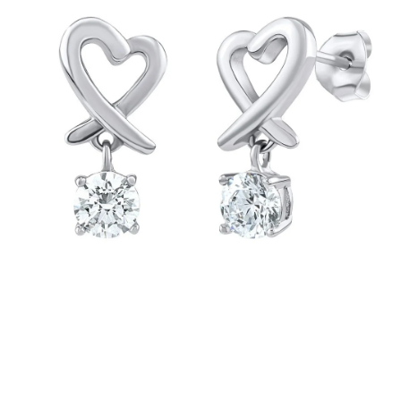
PRÍVESKY
SETY ŠPERKOV
ŠPERKY
Doprava a platba
Vrátenie, výmena, reklamácia
Kontakt
Obchodné podmienky
Ochrana súkromia