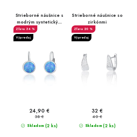
Strieborné náušnice s
Strieborné náušnice so
modrým syntetickým
zirkónmi
opálom
34 %
20 %
Výpredaj
Výpredaj
24,90 €
32 €
38 €
40 €
(2 ks)
(2 ks)
Skladom
Skladom