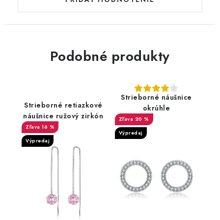
Podobné produkty
Strieborné náušnice
Strieborné retiazkové
okrúhle
náušnice ružový zirkón
20 %
16 %
Výpredaj
Výpredaj