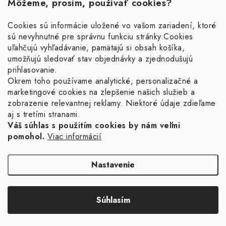
Môžeme, prosím, používať cookies?
Cookies sú informácie uložené vo vašom zariadení, ktoré
sú nevyhnutné pre správnu funkciu stránky.
Cookies
Z
uľahčujú vyhľadávanie, pamätajú si obsah košíka,
á
umožňujú sledovať stav objednávky a zjednodušujú
p
prihlasovanie.
ä
Okrem toho používame analytické, personalizačné a
Facebook
marketingové cookies na zlepšenie našich služieb a
t
zobrazenie relevantnej reklamy. Niektoré údaje zdieľame
i
aj s tretími stranami.
Obľúbené šperky
e
Váš súhlas s použitím cookies by nám veľmi
pomohol.
Viac informácií
Náušnice
Informácie pre vás
Prstene
Doprava a platba
Nastavenie
Náramky
Vrátenie, výmena, reklamácia
Retiazky
Súhlasím
Kontakt
Copyright 2026
Ligot.sk
. Všetky práva vyhradené.
Upraviť nastavenie cookies
Vytvoril Shoptet
Sety
Obchodné podmienky