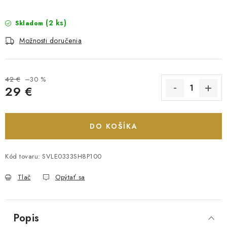
(2 ks)
Skladom
Možnosti doručenia
42 €
–30 %
29 €
Jednotková cena:
DO KOŠÍKA
Kód tovaru:
SVLE0333SH8P100
Tlač
Opýtať sa
Popis