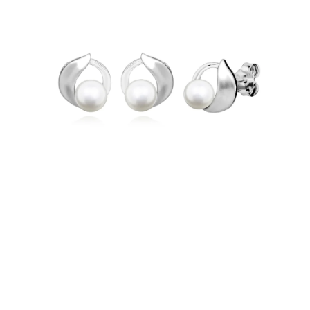
PRÍVESKY
SETY ŠPERKOV
ŠPERKY
Doprava a platba
Vrátenie, výmena, reklamácia
Kontakt
Obchodné podmienky
Ochrana súkromia