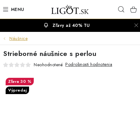
Prejsť
Hľad
na
obsah
Zľavy až 40% TU
VÝPREDAJ
Náušnice
NÁUŠNICE
Strieborné náušnice s perlou
NÁHRDELNÍKY
Podrobnosti hodnotenia
Neohodnotené
NÁRAMKY
30 %
Výpredaj
PRSTENE
OBRÚČKY
RETIAZKY