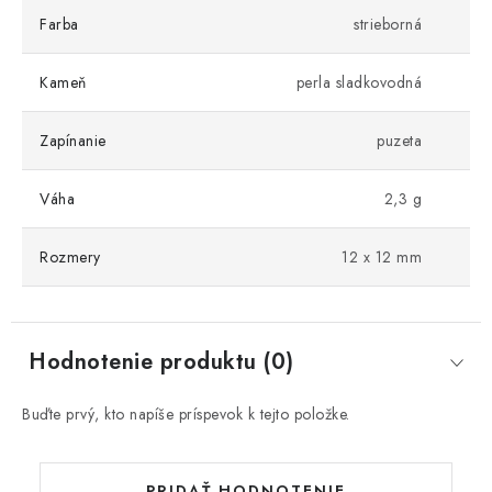
Farba
strieborná
Kameň
perla sladkovodná
Zapínanie
puzeta
Váha
2,3 g
Rozmery
12 x 12 mm
Hodnotenie produktu (0)
Buďte prvý, kto napíše príspevok k tejto položke.
PRIDAŤ HODNOTENIE