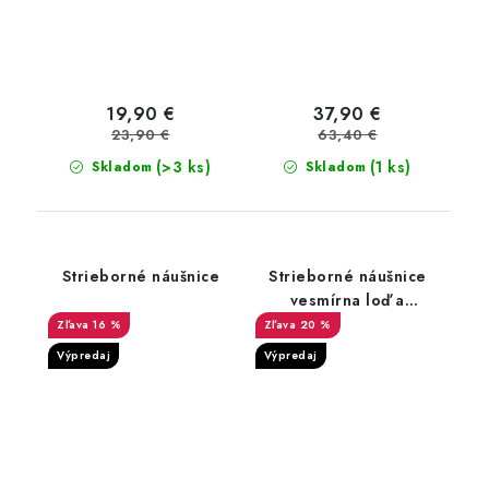
19,90 €
37,90 €
23,90 €
63,40 €
(>3 ks)
(1 ks)
Skladom
Skladom
Strieborné náušnice
Strieborné náušnice
vesmírna loď a
astronaut
16 %
20 %
Výpredaj
Výpredaj