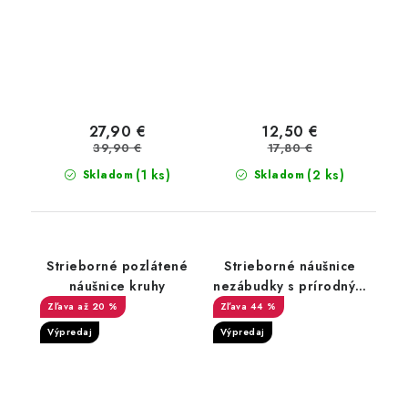
27,90 €
12,50 €
39,90 €
17,80 €
(1 ks)
(2 ks)
Skladom
Skladom
Strieborné pozlátené
Strieborné náušnice
náušnice kruhy
nezábudky s prírodným
červeným topásom
až 20 %
44 %
Swarovski ®
Výpredaj
Výpredaj
Gemstones