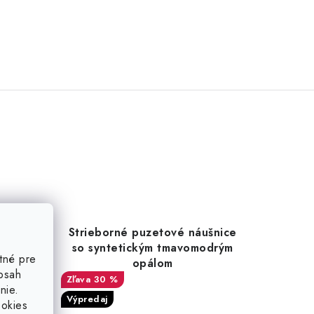
so
Strieborné puzetové náušnice
so syntetickým tmavomodrým
tné pre
opálom
obsah
30 %
nie.
Výpredaj
ookies