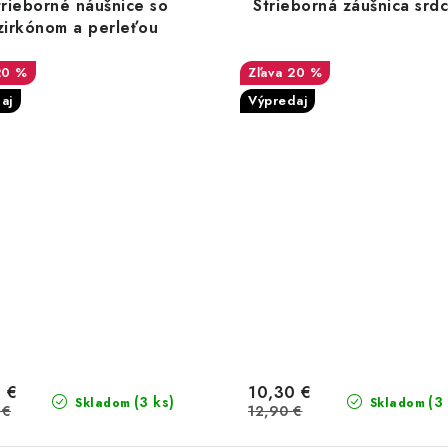
trieborné náušnice so
Strieborná záušnica srd
zirkónom a perleťou
20 %
20 %
aj
Výpredaj
 €
10,30 €
(3 ks)
(3
Skladom
Skladom
 €
12,90 €