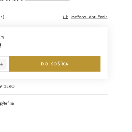
ks)
Možnosti doručenia
 %
€
cena:
DO KOŠÍKA
7913ERO
pýtať sa