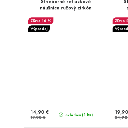
Strieborné retiazkové
S
náušnice ružový zirkón
16 %
Výpredaj
Výpred
14,90 €
19,90
(1 ks)
Skladom
17,90 €
24,90