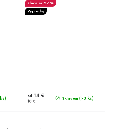
až 22 %
Výpredaj
14 €
od
 ks)
(>3 ks)
Skladom
18 €