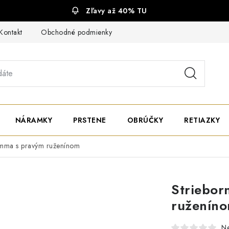
Zľavy až 40% TU
Kontakt
Obchodné podmienky
Ochrana súkromia
NÁRAMKY
PRSTENE
OBRÚČKY
RETIAZKY
emma s pravým ruženínom
Striebor
ruženín
N