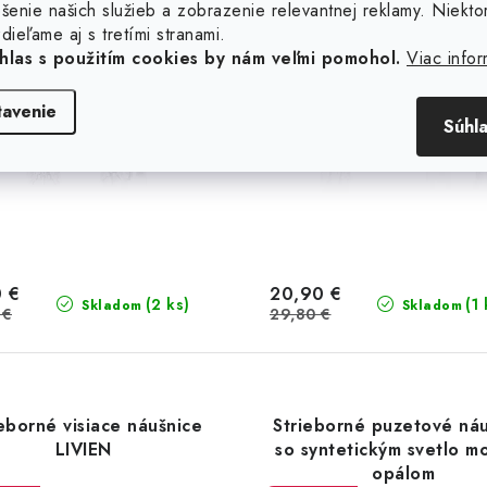
šenie našich služieb a zobrazenie relevantnej reklamy. Niekto
dieľame aj s tretími stranami.
hlas s použitím cookies by nám veľmi pomohol.
Viac infor
tavenie
Súhl
 €
20,90 €
(2 ks)
(1 
Skladom
Skladom
 €
29,80 €
eborné visiace náušnice
Strieborné puzetové ná
LIVIEN
so syntetickým svetlo m
opálom