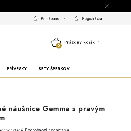
Prihlásenie
Registrácia
Prázdny košík
NÁKUPNÝ
KOŠÍK
PRÍVESKY
SETY ŠPERKOV
né náušnice Gemma s pravým
om
Podrobnosti hodnotenia
eohodnotené