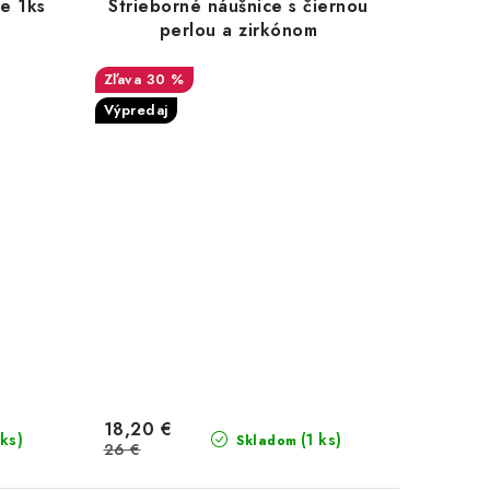
ce 1ks
Strieborné náušnice s čiernou
perlou a zirkónom
30 %
Výpredaj
18,20 €
 ks)
(1 ks)
Skladom
26 €