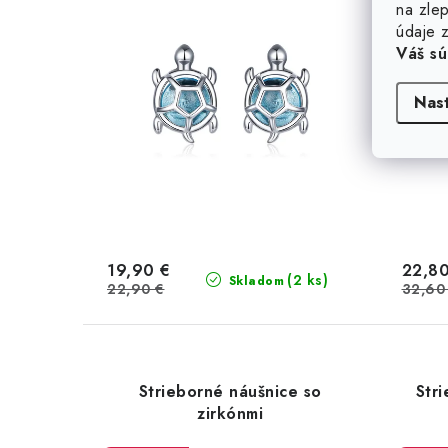
na zlep
údaje z
Váš sú
Nas
19,90 €
22,80
(2 ks)
Skladom
22,90 €
32,60
Strieborné náušnice so
Stri
zirkónmi