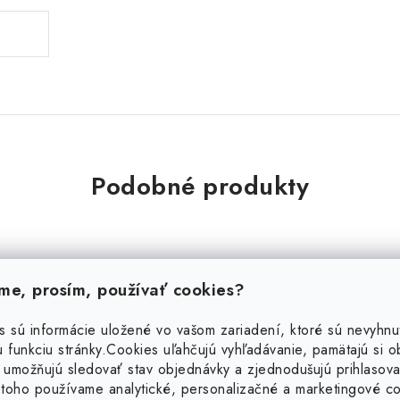
Podobné produkty
e, prosím, používať cookies?
trieborné náušnice so
Strieborné náušnice 
zirkónmi
zirkónmi
s sú informácie uložené vo vašom zariadení, ktoré sú nevyhnu
 funkciu stránky.
Cookies uľahčujú vyhľadávanie, pamätajú si 
30 %
29 %
 umožňujú sledovať stav objednávky a zjednodušujú prihlasova
aj
Výpredaj
toho používame analytické, personalizačné a marketingové c