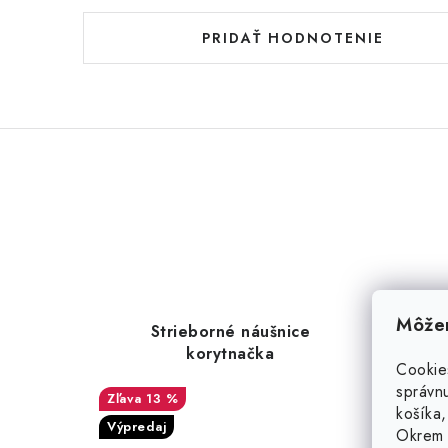
PRIDAŤ HODNOTENIE
Môžem
Strieborné náušnice
S
korytnačka
Cookie
správnu
13 %
košíka,
Výpredaj
Výpred
Okrem 