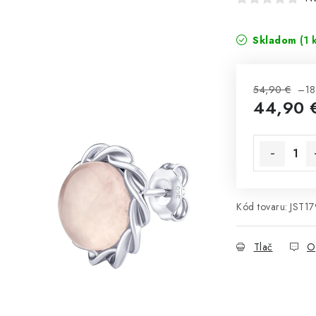
Skladom
(1 
54,90 €
–18
44,90 
Jednotková 
Kód tovaru:
JST1
Tlač
O