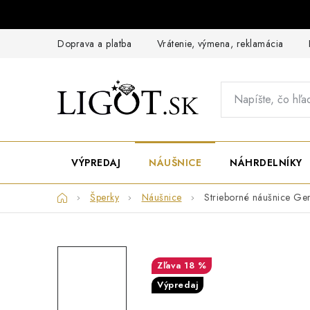
Prejsť
na
obsah
Doprava a platba
Vrátenie, výmena, reklamácia
VÝPREDAJ
NÁUŠNICE
NÁHRDELNÍKY
Domov
Šperky
Náušnice
Strieborné náušnice G
18 %
Výpredaj