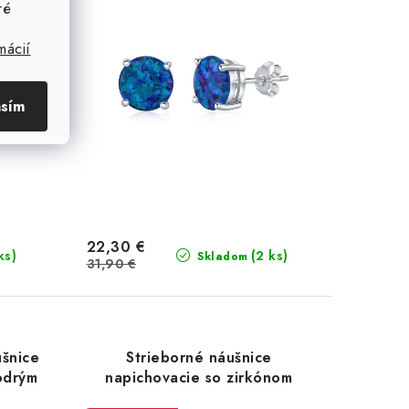
ré
mácií
asím
22,30 €
ks)
(2 ks)
Skladom
31,90 €
ušnice
Strieborné náušnice
odrým
napichovacie so zirkónom