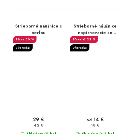
Strieborné náušnice s
Strieborné náušnice
perlou
napichovacie so
zirkónom
30 %
až 22 %
Výpredaj
Výpredaj
14 €
29 €
od
42 €
18 €