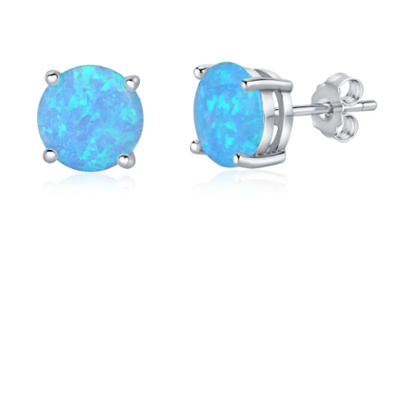
PRÍVESKY
SETY ŠPERKOV
ŠPERKY
Doprava a platba
Vrátenie, výmena, reklamácia
Kontakt
Obchodné podmienky
Ochrana súkromia