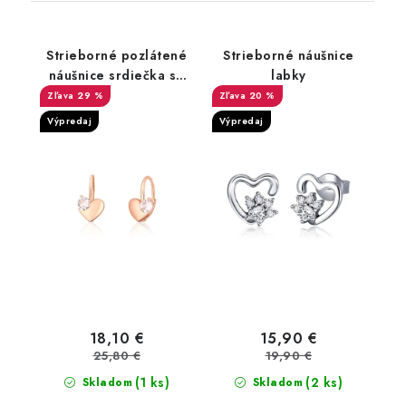
Strieborné pozlátené
Strieborné náušnice
náušnice srdiečka so
labky
zirkónom
29 %
20 %
Výpredaj
Výpredaj
18,10 €
15,90 €
25,80 €
19,90 €
(1 ks)
(2 ks)
Skladom
Skladom