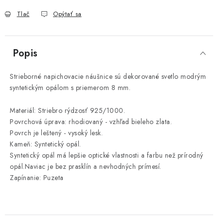
Tlač
Opýtať sa
Popis
Strieborné napichovacie náušnice sú dekorované svetlo modrým
syntetickým opálom s priemerom 8 mm.
Materiál: Striebro rýdzosť 925/1000.
Povrchová úprava: rhodiovaný - vzhľad bieleho zlata.
Povrch je leštený - vysoký lesk.
Kameň: Syntetický opál.
Syntetický opál má lepšie optické vlastnosti a farbu než prírodný
opál.Naviac je bez prasklín a nevhodných prímesí.
Zapínanie: Puzeta