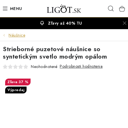
Prejsť
Hľad
na
obsah
Zľavy až 40% TU
VÝPREDAJ
Náušnice
NÁUŠNICE
Strieborné puzetové náušnice so
NÁHRDELNÍKY
syntetickým svetlo modrým opálom
Podrobnosti hodnotenia
Neohodnotené
NÁRAMKY
37 %
PRSTENE
Výpredaj
OBRÚČKY
RETIAZKY