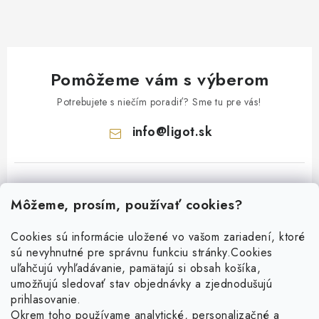
Pomôžeme vám s výberom
Potrebujete s niečím poradiť? Sme tu pre vás!
info
@
ligot.sk
Môžeme, prosím, používať cookies?
Cookies sú informácie uložené vo vašom zariadení, ktoré
sú nevyhnutné pre správnu funkciu stránky.
Cookies
Z
uľahčujú vyhľadávanie, pamätajú si obsah košíka,
á
umožňujú sledovať stav objednávky a zjednodušujú
p
prihlasovanie.
ä
Okrem toho používame analytické, personalizačné a