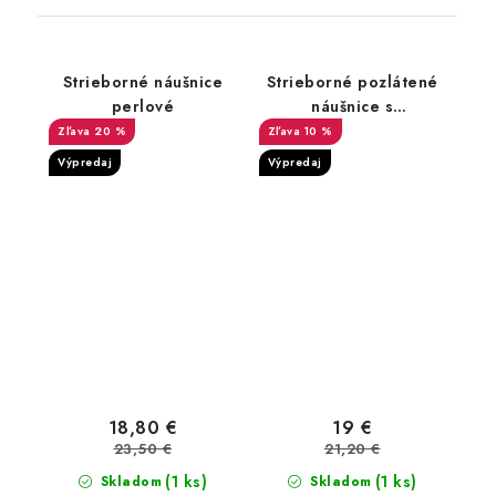
Strieborné náušnice
Strieborné pozlátené
perlové
náušnice s
hviezdičkami
20 %
10 %
Výpredaj
Výpredaj
18,80 €
19 €
23,50 €
21,20 €
(1 ks)
(1 ks)
Skladom
Skladom