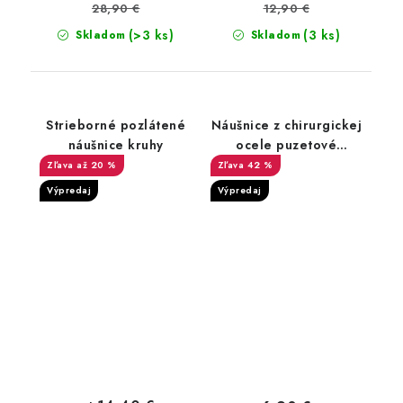
28,90 €
12,90 €
(>3 ks)
(3 ks)
Skladom
Skladom
Strieborné pozlátené
Náušnice z chirurgickej
náušnice kruhy
ocele puzetové
Peridot
až 20 %
42 %
Výpredaj
Výpredaj