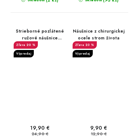
(2 ks)
(>3 ks)
Skladom
Skladom
Strieborné pozlátené
Náušnice z chirurgickej
ružové náušnice
ocele strom života
okrúhle
20 %
23 %
Výpredaj
Výpredaj
19,90 €
9,90 €
24,90 €
12,90 €