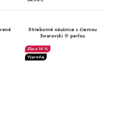
54,90 €
rvené
Strieborné náušnice s čiernou
Swarovski ® perlou
19 %
Výpredaj