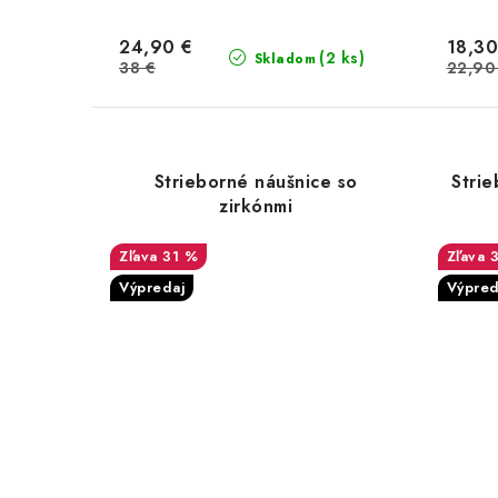
24,90 €
18,30
(2 ks)
Skladom
38 €
22,90
Strieborné náušnice so
Strie
zirkónmi
31 %
Výpredaj
Výpred