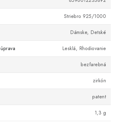
8596012233892
Striebro 925/1000
Dámske, Detské
 úprava
Lesklá, Rhodiovanie
bezfarebná
zirkón
patent
1,3 g