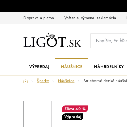
Prejsť
na
obsah
Doprava a platba
Vrátenie, výmena, reklamácia
VÝPREDAJ
NÁUŠNICE
NÁHRDELNÍKY
Domov
Šperky
Náušnice
Strieborné detské náušni
40 %
Výpredaj