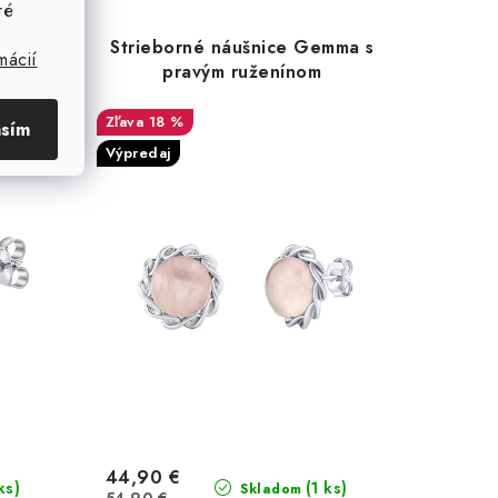
ré
el s
Strieborné náušnice Gemma s
mácií
nia
pravým ruženínom
18 %
asím
Výpredaj
44,90 €
ks)
(1 ks)
Skladom