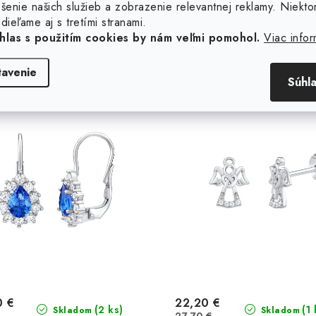
šenie našich služieb a zobrazenie relevantnej reklamy. Niekto
dieľame aj s tretími stranami.
borné náušnice modré so
Strieborné náušnice anj
hlas s použitím cookies by nám veľmi pomohol.
Viac infor
Swarovski ® Zirconia
čírymi Brilliance Zirco
tavenie
39 %
19 %
Súhl
aj
Výpredaj
0 €
22,20 €
(2 ks)
(1 
Skladom
Skladom