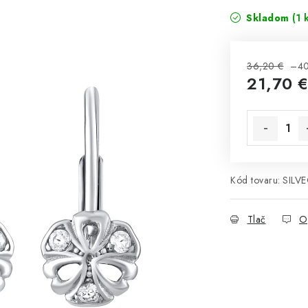
Skladom
(1 
36,20 €
–4
21,70 
Jednotková 
Kód tovaru:
SILV
Tlač
O