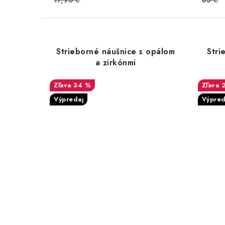
17,90 €
83 €
Strieborné náušnice s opálom
Stri
a zirkónmi
34 %
Výpredaj
Výpred