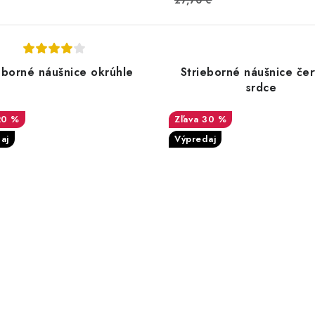
27,70 €
eborné náušnice okrúhle
Strieborné náušnice če
srdce
20 %
30 %
aj
Výpredaj