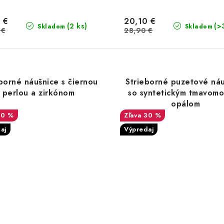
 €
20,10 €
(2 ks)
(>
Skladom
Skladom
 €
28,90 €
borné náušnice s čiernou
Strieborné puzetové ná
perlou a zirkónom
so syntetickým tmavom
opálom
30 %
30 %
aj
Výpredaj