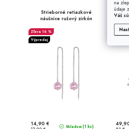
na zlep
údaje z
Strieborné retiazkové
Strie
Váš sú
náušnice ružový zirkón
Nas
16 %
Výpredaj
Výpred
14,90 €
49,9
(1 ks)
Skladom