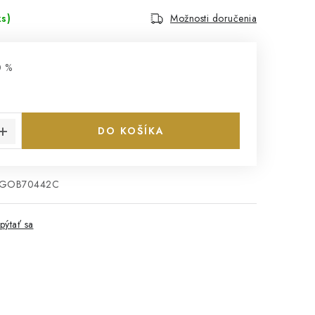
ks)
Možnosti doručenia
0 %
€
cena:
DO KOŠÍKA
EGOB70442C
pýtať sa