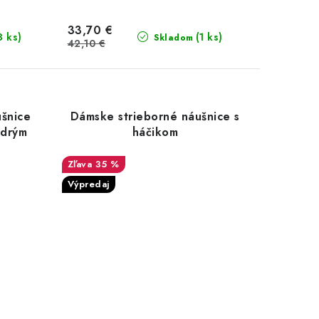
33,70 €
3 ks)
(1 ks)
Skladom
42,10 €
ušnice
Dámske strieborné náušnice s
odrým
háčikom
35 %
Výpredaj