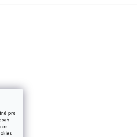
tné pre
obsah
nie.
ookies