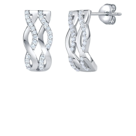
PRÍVESKY
SETY ŠPERKOV
ŠPERKY
Doprava a platba
Vrátenie, výmena, reklamácia
Kontakt
Obchodné podmienky
Ochrana súkromia