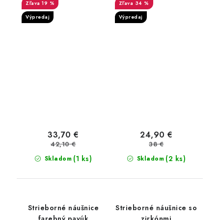
perlou
opálom
19 %
34 %
Výpredaj
Výpredaj
33,70 €
24,90 €
42,10 €
38 €
(1 ks)
(2 ks)
Skladom
Skladom
Strieborné náušnice
Strieborné náušnice so
farebný pavúk
zirkónmi