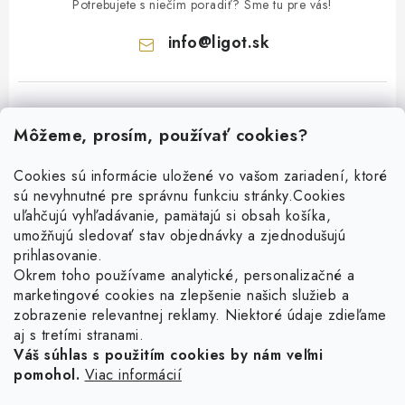
Potrebujete s niečím poradiť? Sme tu pre vás!
info
@
ligot.sk
Môžeme, prosím, používať cookies?
Cookies sú informácie uložené vo vašom zariadení, ktoré
sú nevyhnutné pre správnu funkciu stránky.
Cookies
Z
uľahčujú vyhľadávanie, pamätajú si obsah košíka,
á
umožňujú sledovať stav objednávky a zjednodušujú
p
prihlasovanie.
ä
Okrem toho používame analytické, personalizačné a
Facebook
marketingové cookies na zlepšenie našich služieb a
t
zobrazenie relevantnej reklamy. Niektoré údaje zdieľame
i
aj s tretími stranami.
Obľúbené šperky
e
Váš súhlas s použitím cookies by nám veľmi
pomohol.
Viac informácií
Náušnice
Informácie pre vás