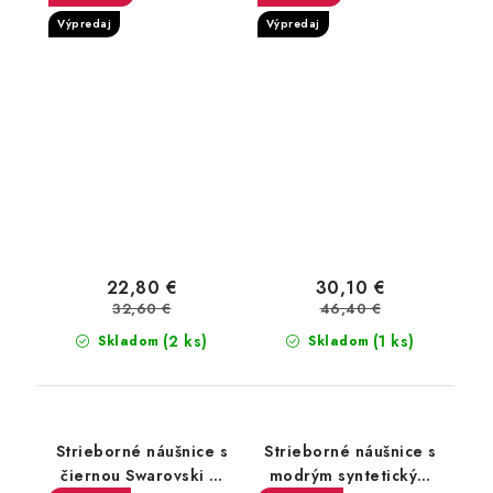
Výpredaj
Výpredaj
22,80 €
30,10 €
32,60 €
46,40 €
(2 ks)
(1 ks)
Skladom
Skladom
Strieborné náušnice s
Strieborné náušnice s
čiernou Swarovski ®
modrým syntetickým