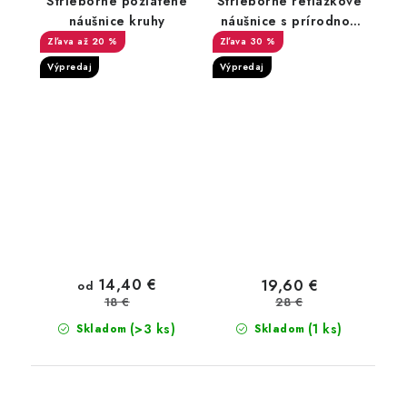
Strieborné pozlátené
Strieborné retiazkové
náušnice kruhy
náušnice s prírodnou
sladkovodnou perlou
až 20 %
30 %
Výpredaj
Výpredaj
14,40 €
19,60 €
od
28 €
18 €
(>3 ks)
(1 ks)
Skladom
Skladom