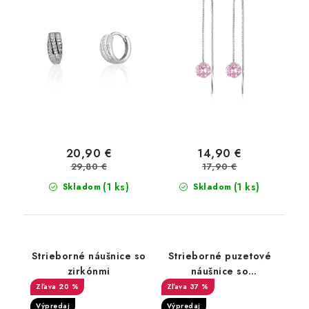
20,90 €
14,90 €
29,80 €
17,90 €
(1 ks)
(1 ks)
Skladom
Skladom
Strieborné náušnice so
Strieborné puzetové
zirkónmi
náušnice so
syntetickým svetlo
20 %
37 %
modrým opálom
Výpredaj
Výpredaj