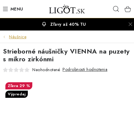
Prejsť
Hľad
na
obsah
Zľavy až 40% TU
VÝPREDAJ
Náušnice
NÁUŠNICE
Strieborné náušničky VIENNA na puzety
NÁHRDELNÍKY
s mikro zirkónmi
Podrobnosti hodnotenia
Neohodnotené
NÁRAMKY
29 %
PRSTENE
Výpredaj
OBRÚČKY
RETIAZKY