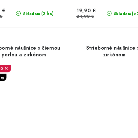
 €
19,90 €
(3 ks)
(>
Skladom
Skladom
 €
24,90 €
borné náušnice s čiernou
Strieborné náušnice 
perlou a zirkónom
zirkónom
30 %
aj