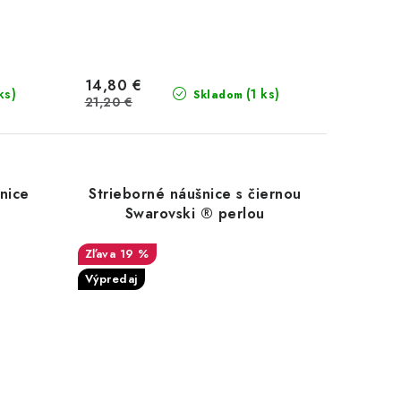
14,80 €
ks)
(1 ks)
Skladom
21,20 €
šnice
Strieborné náušnice s čiernou
Swarovski ® perlou
19 %
Výpredaj