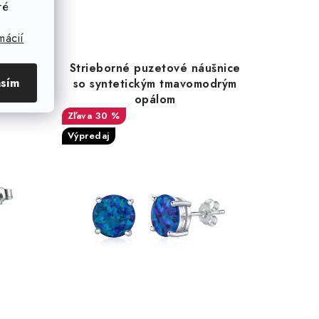
ré
mácií
šnice
Strieborné puzetové náušnice
asím
so syntetickým tmavomodrým
opálom
30 %
Výpredaj