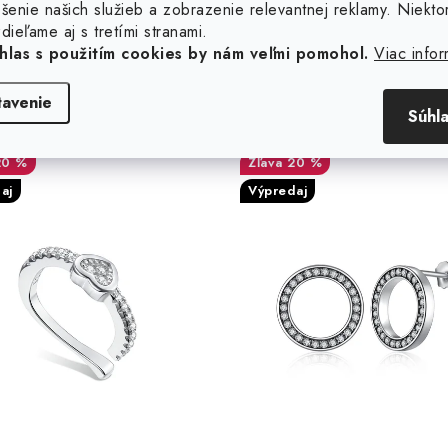
šenie našich služieb a zobrazenie relevantnej reklamy. Niekto
dieľame aj s tretími stranami.
hlas s použitím cookies by nám veľmi pomohol.
Viac infor
borná záušnica srdce 1ks
Strieborné okrúhle náu
tavenie
Súhl
so zirkónmi
20 %
20 %
aj
Výpredaj