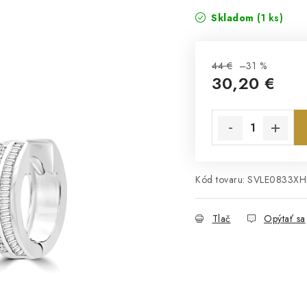
Skladom
(1 ks)
44 €
–31 %
30,20 €
Jednotková cena:
Kód tovaru:
SVLE0833XH
Tlač
Opýtať sa