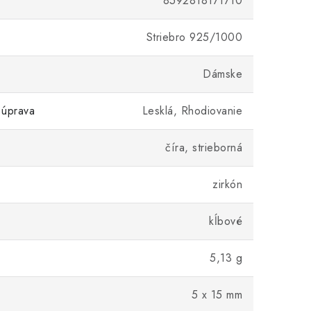
8592818171710
Striebro 925/1000
Dámske
 úprava
Lesklá, Rhodiovanie
číra, strieborná
zirkón
kĺbové
5,13 g
5 x 15 mm