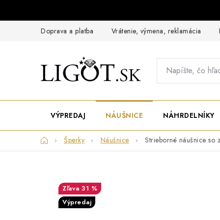
Prejsť
na
obsah
Doprava a platba
Vrátenie, výmena, reklamácia
VÝPREDAJ
NÁUŠNICE
NÁHRDELNÍKY
Domov
Šperky
Náušnice
Strieborné náušnice so 
31 %
Výpredaj