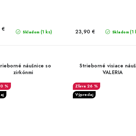
 €
23,90 €
(1 ks)
(1 
Skladom
Skladom
trieborné náušnice so
Strieborné visiace náu
zirkónmi
VALERIA
30 %
26 %
aj
Výpredaj