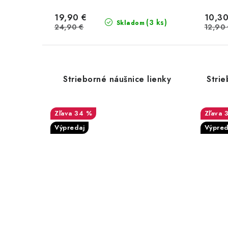
19,90 €
10,30
(3 ks)
Skladom
24,90 €
12,90
Strieborné náušnice lienky
Strie
34 %
Výpredaj
Výpred