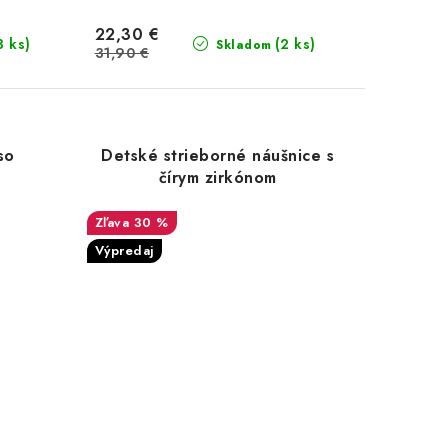
22,30 €
3 ks)
(2 ks)
Skladom
31,90 €
so
Detské strieborné náušnice s
čírym zirkónom
30 %
Výpredaj