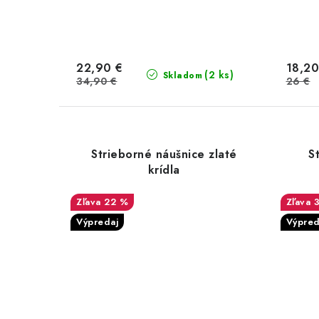
22,90 €
18,20
(2 ks)
Skladom
34,90 €
26 €
Strieborné náušnice zlaté
S
krídla
22 %
Výpredaj
Výpred