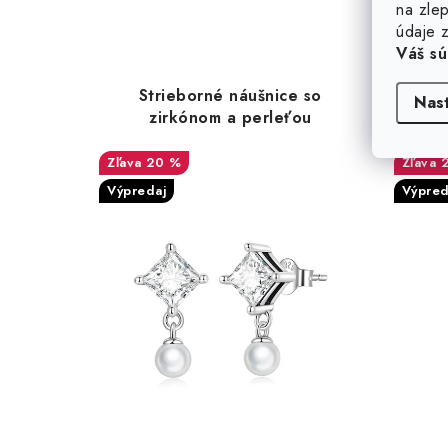
na zlep
údaje z
Váš sú
Strieborné náušnice so
Strie
Nas
zirkónom a perleťou
20 %
Výpredaj
Výpred