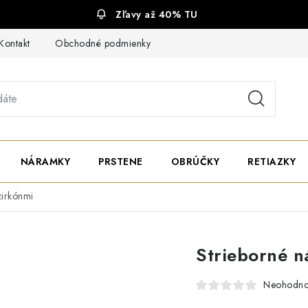
Zľavy až 40% TU
Kontakt
Obchodné podmienky
Ochrana súkromia
NÁRAMKY
PRSTENE
OBRÚČKY
RETIAZKY
zirkónmi
Strieborné n
Neohodno