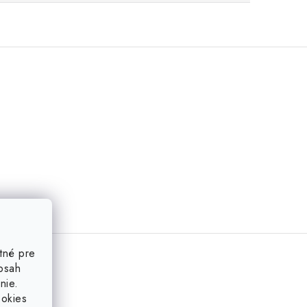
tné pre
obsah
nie.
ookies