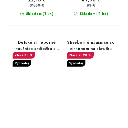
31,50 €
83 €
(1 ks)
(2 ks)
Skladom
Skladom
Detské strieborné
Strieborné náušnice so
náušnice srdiečka so
zirkónom na skrutku
zirkónom
30 %
až 20 %
Výpredaj
Výpredaj