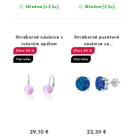
(>3 ks)
(2 ks)
Skladom
Skladom
Strieborné náušnice s
Strieborné puzetové
ružovým opálom
náušnice so
syntetickým
25 %
30 %
tmavomodrým opálom
Výpredaj
Výpredaj
29,10 €
22,30 €