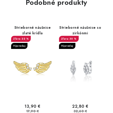
Podobné produkty
Strieborné náušnice
Strieborné náušnice so
zlaté krídla
zirkónmi
22 %
30 %
Výpredaj
Výpredaj
13,90 €
22,80 €
17,90 €
32,60 €