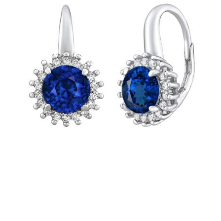
PRÍVESKY
SETY ŠPERKOV
ŠPERKY
Doprava a platba
Vrátenie, výmena, reklamácia
Kontakt
Obchodné podmienky
Ochrana súkromia