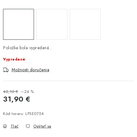
Položka bola vypredaná…
Vypredané
Možnosti doručenia
42,10 €
–24 %
31,90 €
Jednotková cena:
Kód tovaru:
LPSE0754
Tlač
Opýtať sa