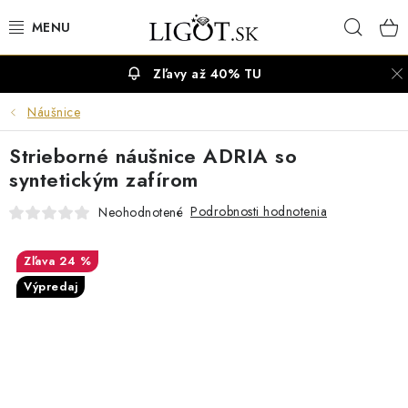
Prejsť
Hľad
na
obsah
Zľavy až 40% TU
VÝPREDAJ
Náušnice
NÁUŠNICE
Strieborné náušnice ADRIA so
NÁHRDELNÍKY
syntetickým zafírom
Podrobnosti hodnotenia
Neohodnotené
NÁRAMKY
24 %
PRSTENE
Výpredaj
OBRÚČKY
RETIAZKY