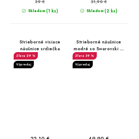
39 €
31,90 €
(1 ks)
(2 ks)
Skladom
Skladom
Strieborné visiace
Strieborné náušnice
náušnice srdiečka
modré so Swarovski ®
Zirconia
29 %
39 %
Výpredaj
Výpredaj
22,10 €
49,90 €