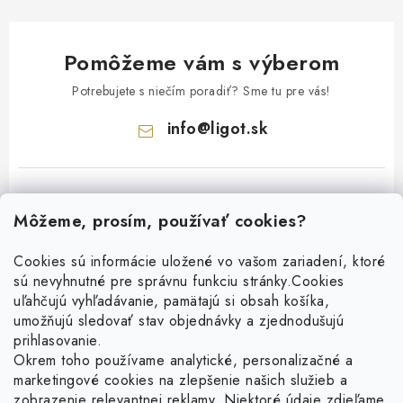
Pomôžeme vám s výberom
Potrebujete s niečím poradiť? Sme tu pre vás!
info
@
ligot.sk
Môžeme, prosím, používať cookies?
Cookies sú informácie uložené vo vašom zariadení, ktoré
sú nevyhnutné pre správnu funkciu stránky.
Cookies
Z
uľahčujú vyhľadávanie, pamätajú si obsah košíka,
á
umožňujú sledovať stav objednávky a zjednodušujú
p
prihlasovanie.
ä
Okrem toho používame analytické, personalizačné a
Facebook
t
marketingové cookies na zlepšenie našich služieb a
zobrazenie relevantnej reklamy. Niektoré údaje zdieľame