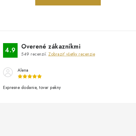
PRÍVESKY
SETY ŠPERKOV
ŠPERKY
Overené zákazníkmi
4.9
Doprava a platba
Vrátenie, výmena, reklamácia
Kontakt
549
recenzií.
Zobraziť všetky recenzie
Obchodné podmienky
Ochrana súkromia
Alena
Expresne dodanie, tovar pekny