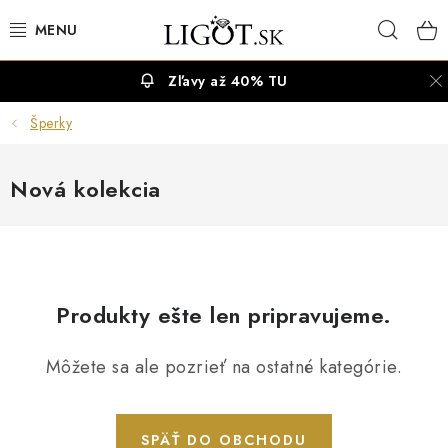
Prejsť
Hľad
na
obsah
Zľavy až 40% TU
VÝPREDAJ
Šperky
NÁUŠNICE
Nová kolekcia
NÁHRDELNÍKY
NÁRAMKY
PRSTENE
Produkty ešte len pripravujeme.
OBRÚČKY
Môžete sa ale pozrieť na ostatné kategórie.
RETIAZKY
SPÄŤ DO OBCHODU