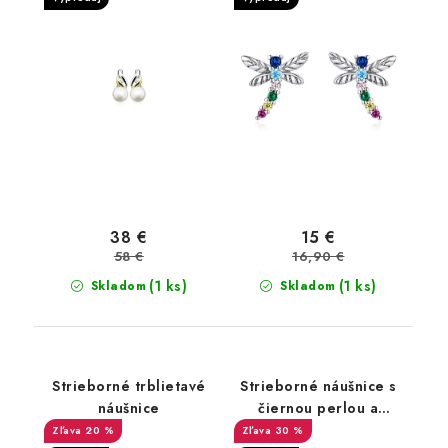
38 €
15 €
58 €
16,90 €
(1 ks)
(1 ks)
Skladom
Skladom
Strieborné trblietavé
Strieborné náušnice s
náušnice
čiernou perlou a
zirkónom
20 %
30 %