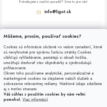
Potrebujete s niečím poradiť? Sme tu pre vás!
info
@
ligot.sk
Môžeme, prosím, používať cookies?
Cookies sú informácie uložené vo vašom zariadení, ktoré
sú nevyhnutné pre správnu funkciu stránky.
Cookies
Z
uľahčujú vyhľadávanie, pamätajú si obsah košíka,
á
umožňujú sledovať stav objednávky a zjednodušujú
p
prihlasovanie.
ä
Okrem toho používame analytické, personalizačné a
Facebook
marketingové cookies na zlepšenie našich služieb a
t
zobrazenie relevantnej reklamy. Niektoré údaje zdieľame
i
aj s tretími stranami.
Obľúbené šperky
e
Váš súhlas s použitím cookies by nám veľmi
pomohol.
Viac informácií
Náušnice
Informácie pre vás