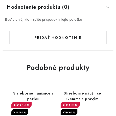
Hodnotenie produktu (0)
Buďte prvý, kto napíše príspevok k tejto položke.
PRIDAŤ HODNOTENIE
Podobné produkty
Strieborné náušnice s
Strieborné náušnice
perlou
Gemma s pravým
ruženínom
43 %
18 %
Výpredaj
Výpredaj