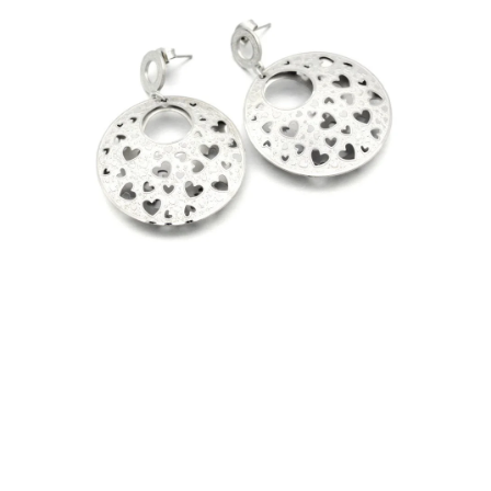
PRÍVESKY
SETY ŠPERKOV
ŠPERKY
Doprava a platba
Vrátenie, výmena, reklamácia
Kontakt
Obchodné podmienky
Ochrana súkromia