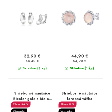
32,90 €
44,90 €
58,40 €
54,90 €
(1 ks)
(1 ks)
Skladom
Skladom
Strieborné náušnice
Strieborné náušnice
Bicolor gold s bielou
farebná vážka
perlou a zirkónmi
34 %
11 %
Výpredaj
Výpredaj