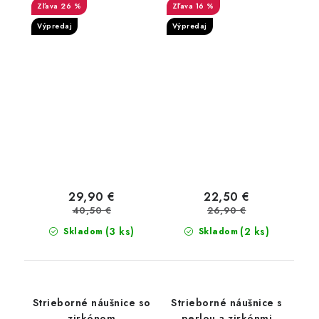
26 %
16 %
Výpredaj
Výpredaj
29,90 €
22,50 €
40,50 €
26,90 €
(3 ks)
(2 ks)
Skladom
Skladom
Strieborné náušnice so
Strieborné náušnice s
zirkónom
perlou a zirkónmi