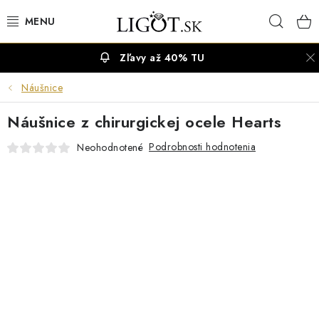
Prejsť
Hľad
na
obsah
Zľavy až 40% TU
VÝPREDAJ
Náušnice
NÁUŠNICE
Náušnice z chirurgickej ocele Hearts
NÁHRDELNÍKY
Podrobnosti hodnotenia
Neohodnotené
NÁRAMKY
PRSTENE
OBRÚČKY
RETIAZKY