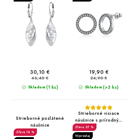
30,10 €
19,90 €
46,40 €
24,90 €
(1 ks)
(>3 ks)
Skladom
Skladom
Strieborné visiace
Strieborné pozlátené
náušnice s prírodným
náušnice
svetlo modrým
37 %
16 %
topásom Swiss Blue a
Výpredaj