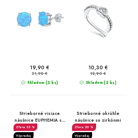
19,90 €
10,30 €
31,90 €
12,90 €
(3 ks)
(3 ks)
Skladom
Skladom
Strieborné visiace
Strieborné okrúhle
náušnice EUPHEMIA so
náušnice so zirkónmi
zirkónmi
35 %
20 %
Výpredaj
Výpredaj