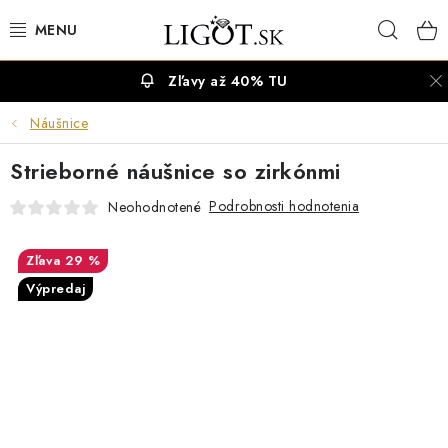
Prejsť
Hľad
na
obsah
Zľavy až 40% TU
VÝPREDAJ
Náušnice
NÁUŠNICE
Strieborné náušnice so zirkónmi
NÁHRDELNÍKY
Podrobnosti hodnotenia
Neohodnotené
NÁRAMKY
29 %
Výpredaj
PRSTENE
OBRÚČKY
RETIAZKY