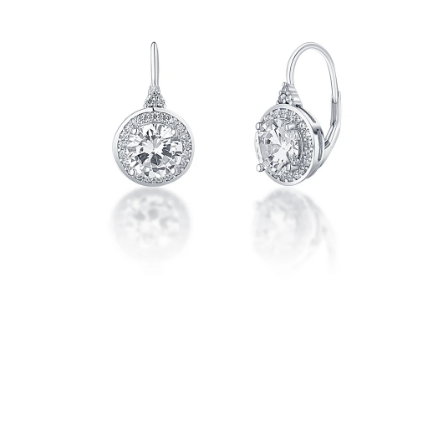
PRÍVESKY
SETY ŠPERKOV
ŠPERKY
Doprava a platba
Vrátenie, výmena, reklamácia
Kontakt
Obchodné podmienky
Ochrana súkromia