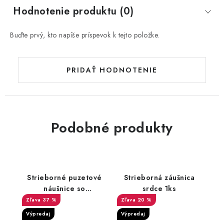
Hodnotenie produktu (0)
Buďte prvý, kto napíše príspevok k tejto položke.
PRIDAŤ HODNOTENIE
Podobné produkty
Strieborné puzetové
Strieborná záušnica
náušnice so
srdce 1ks
syntetickým svetlo
37 %
20 %
modrým opálom
Výpredaj
Výpredaj