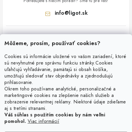
Potrebujete s niečím poradiť? Sme tu pre vás!
info
@
ligot.sk
Môžeme, prosím, používať cookies?
Cookies sú informácie uložené vo vašom zariadení, ktoré
sú nevyhnutné pre správnu funkciu stránky.
Cookies
Z
uľahčujú vyhľadávanie, pamätajú si obsah košíka,
á
umožňujú sledovať stav objednávky a zjednodušujú
p
prihlasovanie.
ä
Okrem toho používame analytické, personalizačné a
Facebook
marketingové cookies na zlepšenie našich služieb a
t
zobrazenie relevantnej reklamy. Niektoré údaje zdieľame
i
aj s tretími stranami.
Obľúbené šperky
e
Váš súhlas s použitím cookies by nám veľmi
pomohol.
Viac informácií
Náušnice
Informácie pre vás