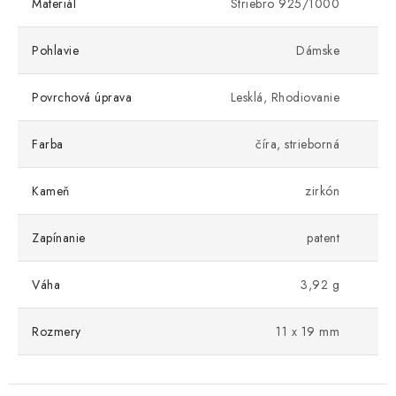
Materiál
Striebro 925/1000
Pohlavie
Dámske
Povrchová úprava
Lesklá, Rhodiovanie
Farba
číra, strieborná
Kameň
zirkón
Zapínanie
patent
Váha
3,92 g
Rozmery
11 x 19 mm