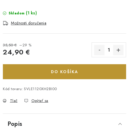
(1 ks)
Skladom
Možnosti doručenia
35,50 €
–29 %
24,90 €
Jednotková cena:
DO KOŠÍKA
Kód tovaru:
SVLE1120XH2BI00
Tlač
Opýtať sa
Popis