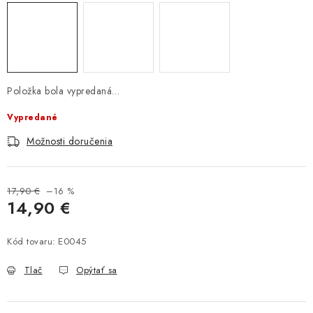
Položka bola vypredaná…
Vypredané
Možnosti doručenia
17,90 €
–16 %
14,90 €
Jednotková cena:
Kód tovaru:
E0045
Tlač
Opýtať sa