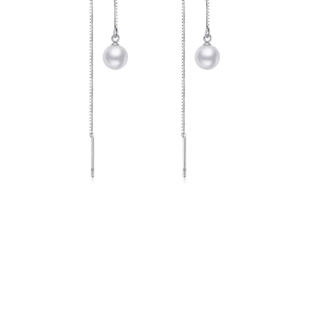
PRÍVESKY
SETY ŠPERKOV
ŠPERKY
Doprava a platba
Vrátenie, výmena, reklamácia
Kontakt
Obchodné podmienky
Ochrana súkromia