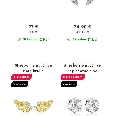
27 €
24,90 €
36 €
42,10 €
(2 ks)
(1 ks)
Skladom
Skladom
Strieborné náušnice
Strieborné náušnice
zlaté krídla
napichovacie so
zirkónom
22 %
až 22 %
Výpredaj
Výpredaj