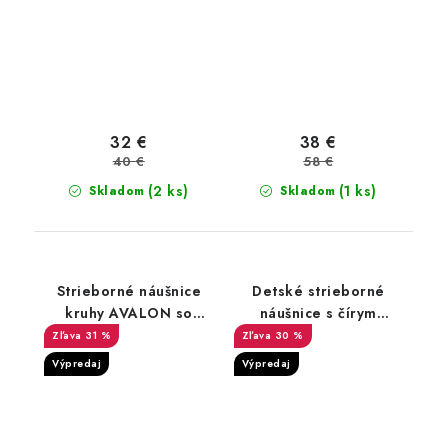
32 €
38 €
40 €
58 €
(2 ks)
(1 ks)
Skladom
Skladom
Strieborné náušnice
Detské strieborné
kruhy AVALON so
náušnice s čírym
zirkónmi
zirkónom
31 %
30 %
Výpredaj
Výpredaj