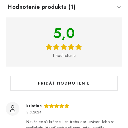
Hodnotenie produktu (1)
V
5,0
ý
p
i
s
1 hodnotenie
h
o
d
n
PRIDAŤ HODNOTENIE
o
t
e
kristina
n
3.3.2024
í
Naušnice sú krásne. Len treba dať uzáver, lebo sa
vyvliekajú. Hneď prvý deň som jednu stratila.