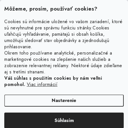
Môžeme, prosím, používať cookies?
Cookies sú informácie uložené vo vašom zariadení, ktoré
sú nevyhnutné pre správnu funkciu stránky.
Cookies
Z
uľahčujú vyhľadávanie, pamätajú si obsah košíka,
á
umožňujú sledovať stav objednávky a zjednodušujú
p
prihlasovanie.
ä
Okrem toho používame analytické, personalizačné a
Facebook
marketingové cookies na zlepšenie našich služieb a
t
zobrazenie relevantnej reklamy. Niektoré údaje zdieľame
i
aj s tretími stranami.
Obľúbené šperky
e
Váš súhlas s použitím cookies by nám veľmi
pomohol.
Viac informácií
Náušnice
Informácie pre vás
Prstene
Doprava a platba
Nastavenie
Náramky
Vrátenie, výmena, reklamácia
Retiazky
Súhlasím
Kontakt
Copyright 2026
Ligot.sk
. Všetky práva vyhradené.
Upraviť nastavenie cookies
Vytvoril Shoptet
Sety