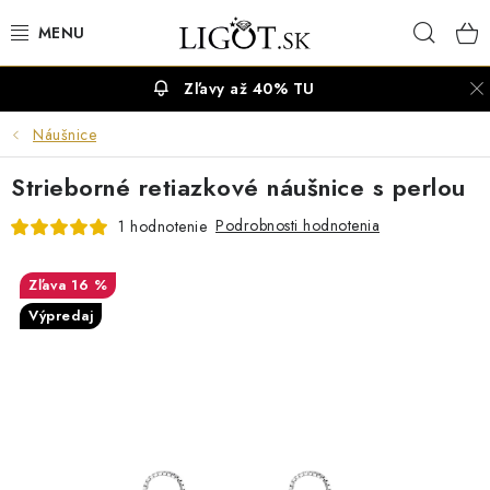
Prejsť
Hľad
na
obsah
Zľavy až 40% TU
VÝPREDAJ
Náušnice
NÁUŠNICE
Strieborné retiazkové náušnice s perlou
NÁHRDELNÍKY
Podrobnosti hodnotenia
1 hodnotenie
NÁRAMKY
16 %
Výpredaj
PRSTENE
OBRÚČKY
RETIAZKY