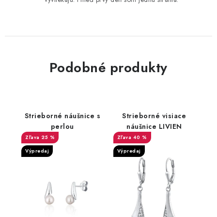
Podobné produkty
Strieborné náušnice s
Strieborné visiace
perlou
náušnice LIVIEN
25 %
40 %
Výpredaj
Výpredaj