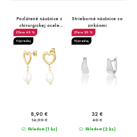
Pozlátené náušnice z
Strieborné náušnice so
chirurgickej ocele
zirkónmi
srdce
40 %
20 %
Výpredaj
Výpredaj
8,90 €
32 €
14,90 €
40 €
(1 ks)
(2 ks)
Skladom
Skladom