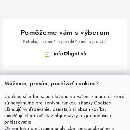
Pomôžeme vám s výberom
Potrebujete s niečím poradiť? Sme tu pre vás!
info
@
ligot.sk
Môžeme, prosím, používať cookies?
Cookies sú informácie uložené vo vašom zariadení, ktoré
sú nevyhnutné pre správnu funkciu stránky.
Cookies
Z
uľahčujú vyhľadávanie, pamätajú si obsah košíka,
á
umožňujú sledovať stav objednávky a zjednodušujú
p
prihlasovanie.
ä
Okrem toho používame analytické, personalizačné a