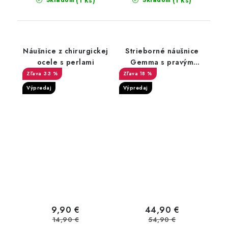
(1 ks)
(1 ks)
Skladom
Skladom
Náušnice z chirurgickej
Strieborné náušnice
ocele s perlami
Gemma s pravým
ruženínom
33 %
18 %
Výpredaj
Výpredaj
9,90 €
44,90 €
14,90 €
54,90 €