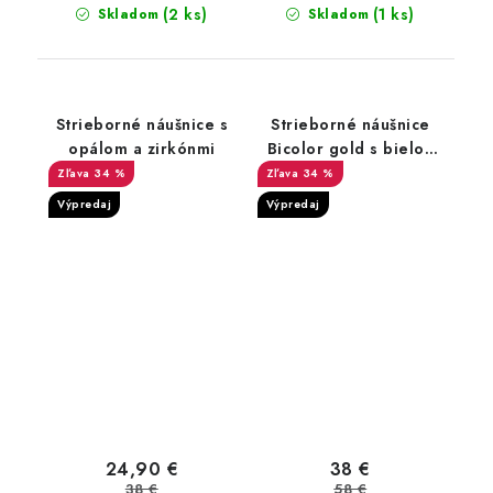
(2 ks)
(1 ks)
Skladom
Skladom
Strieborné náušnice s
Strieborné náušnice
opálom a zirkónmi
Bicolor gold s bielou
perlou a zirkónmi
34 %
34 %
Výpredaj
Výpredaj
24,90 €
38 €
38 €
58 €