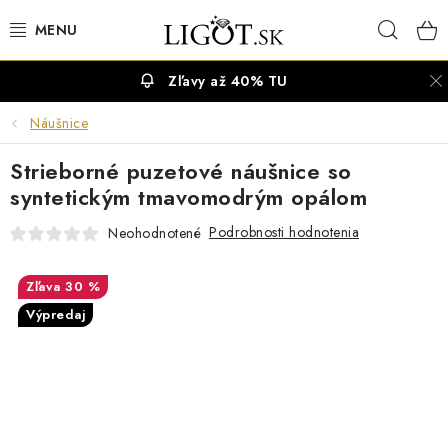
Prejsť
Hľad
na
obsah
Zľavy až 40% TU
VÝPREDAJ
Náušnice
NÁUŠNICE
Strieborné puzetové náušnice so
NÁHRDELNÍKY
syntetickým tmavomodrým opálom
Podrobnosti hodnotenia
Neohodnotené
NÁRAMKY
30 %
PRSTENE
Výpredaj
OBRÚČKY
RETIAZKY