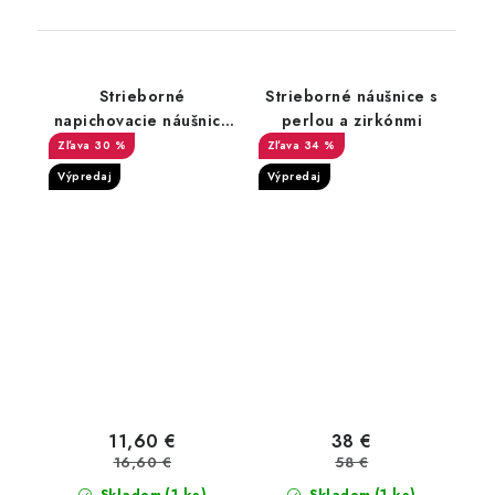
Strieborné
Strieborné náušnice s
napichovacie náušnice
perlou a zirkónmi
so zirkónmi kaktus
30 %
34 %
Výpredaj
Výpredaj
11,60 €
38 €
16,60 €
58 €