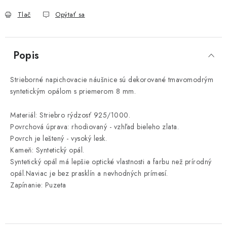
Tlač
Opýtať sa
Popis
Strieborné napichovacie náušnice sú dekorované tmavomodrým
syntetickým opálom s priemerom 8 mm.
Materiál: Striebro rýdzosť 925/1000.
Povrchová úprava: rhodiovaný - vzhľad bieleho zlata.
Povrch je leštený - vysoký lesk.
Kameň: Syntetický opál.
Syntetický opál má lepšie optické vlastnosti a farbu než prírodný
opál.Naviac je bez prasklín a nevhodných prímesí.
Zapínanie: Puzeta