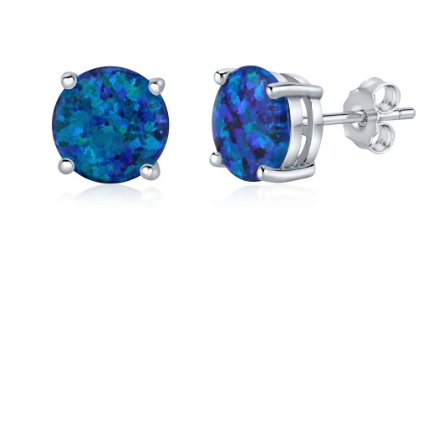
PRÍVESKY
SETY ŠPERKOV
ŠPERKY
Doprava a platba
Vrátenie, výmena, reklamácia
Kontakt
Obchodné podmienky
Ochrana súkromia