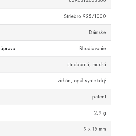
8592818203886
Striebro 925/1000
Dámske
 úprava
Rhodiovanie
strieborná, modrá
zirkón, opál syntetický
patent
2,9 g
9 x 15 mm