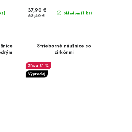
37,90 €
ks)
(1 ks)
Skladom
63,40 €
ušnice
Strieborné náušnice so
odrým
zirkónmi
31 %
Výpredaj