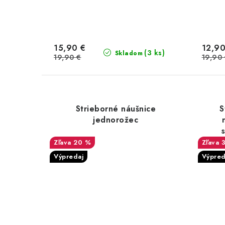
15,90 €
12,90
(3 ks)
Skladom
19,90 €
19,90
Strieborné náušnice
S
jednorožec
20 %
Výpredaj
Výpred