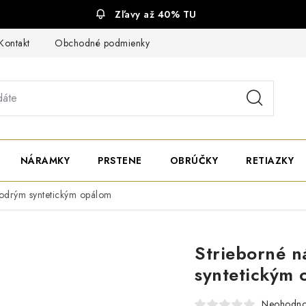
Zľavy až 40% TU
Kontakt
Obchodné podmienky
Ochrana súkromia
NÁRAMKY
PRSTENE
OBRÚČKY
RETIAZKY
modrým syntetickým opálom
Strieborné n
syntetickým 
Neohodno