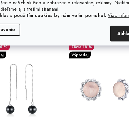
šenie našich služieb a zobrazenie relevantnej reklamy. Niekto
dieľame aj s tretími stranami.
hlas s použitím cookies by nám veľmi pomohol.
Viac infor
trieborné retiazkové
Strieborné náušnice Ge
tavenie
Súhl
šnice s čiernou perlou
pravým ruženínom
16 %
18 %
aj
Výpredaj