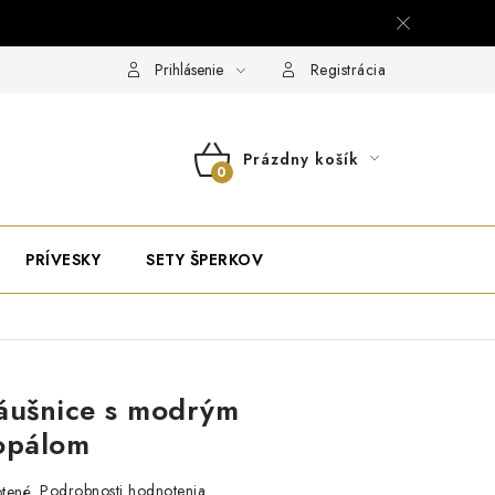
Prihlásenie
Registrácia
Prázdny košík
NÁKUPNÝ
KOŠÍK
PRÍVESKY
SETY ŠPERKOV
áušnice s modrým
opálom
Podrobnosti hodnotenia
tené