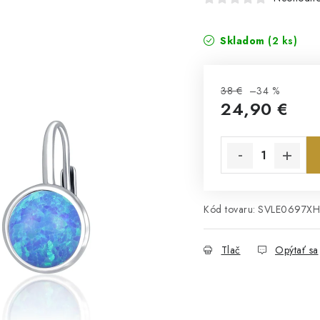
Skladom
(2 ks)
38 €
–34 %
24,90 €
Jednotková cena:
Kód tovaru:
SVLE0697X
Tlač
Opýtať sa