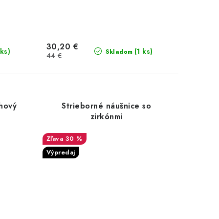
30,20 €
 ks)
(1 ks)
Skladom
44 €
úhový
Strieborné náušnice so
zirkónmi
30 %
Výpredaj