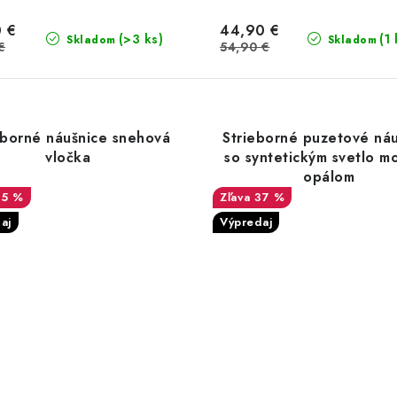
 €
44,90 €
(>3 ks)
(1 
Skladom
Skladom
€
54,90 €
eborné náušnice snehová
Strieborné puzetové ná
vločka
so syntetickým svetlo m
opálom
35 %
37 %
aj
Výpredaj