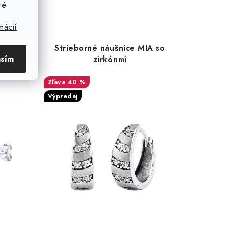
ré
mácií
mma s
Strieborné náušnice MIA so
asím
zirkónmi
40 %
Výpredaj