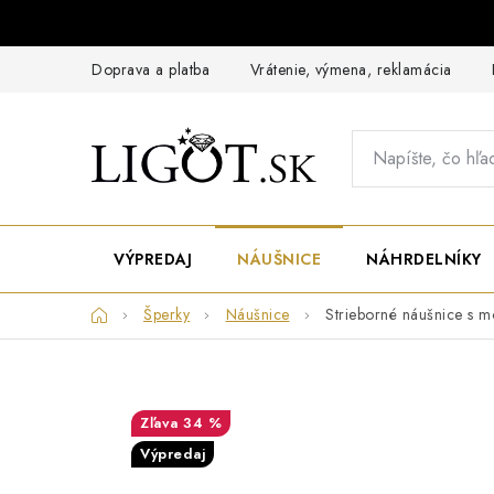
Prejsť
na
obsah
Doprava a platba
Vrátenie, výmena, reklamácia
VÝPREDAJ
NÁUŠNICE
NÁHRDELNÍKY
Domov
Šperky
Náušnice
Strieborné náušnice s 
34 %
Výpredaj