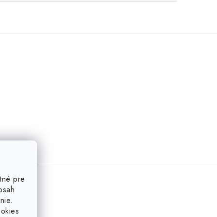
tné pre
obsah
nie.
ookies