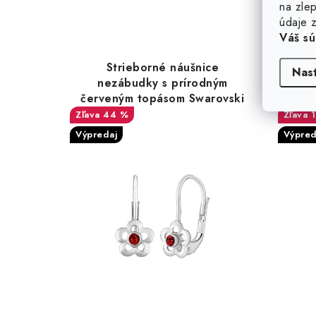
na zlep
údaje z
Váš sú
Strieborné náušnice
S
Nas
nezábudky s prírodným
náu
červeným topásom Swarovski
® Gemstones
44 %
Výpredaj
Výpred