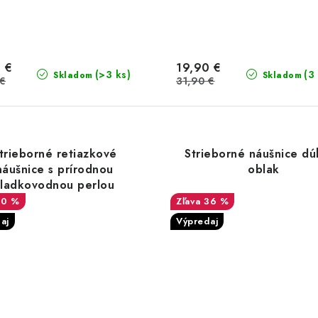
 €
19,90 €
(>3 ks)
(3
Skladom
Skladom
 €
31,90 €
trieborné retiazkové
Strieborné náušnice d
náušnice s prírodnou
oblak
sladkovodnou perlou
30 %
36 %
aj
Výpredaj