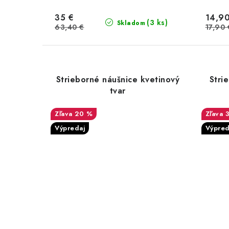
35 €
14,90
(3 ks)
Skladom
63,40 €
17,90 
Strieborné náušnice kvetinový
Stri
tvar
20 %
Výpredaj
Výpred