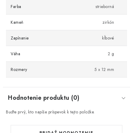
Farba
strieborná
Kameň
zirkón
Zapínanie
kĺbové
Váha
2 g
Rozmery
5 x 12 mm
Hodnotenie produktu (0)
Buďte prvý, kto napíše príspevok k tejto položke.
PRIDAŤ HODNOTENIE