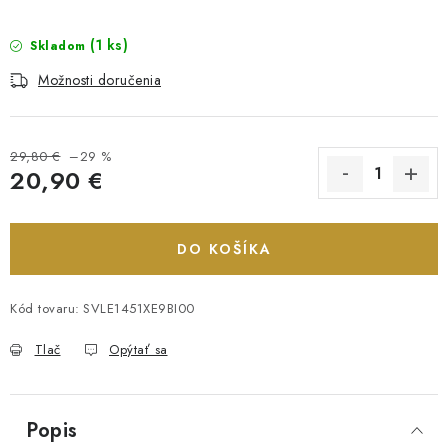
(1 ks)
Skladom
Možnosti doručenia
29,80 €
–29 %
20,90 €
Jednotková cena:
DO KOŠÍKA
Kód tovaru:
SVLE1451XE9BI00
Tlač
Opýtať sa
Popis