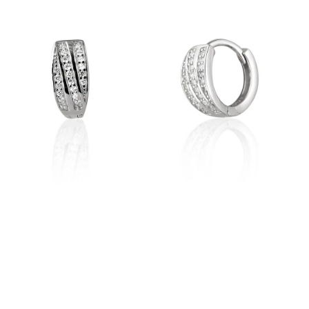
PRÍVESKY
SETY ŠPERKOV
ŠPERKY
Doprava a platba
Vrátenie, výmena, reklamácia
Kontakt
Obchodné podmienky
Ochrana súkromia