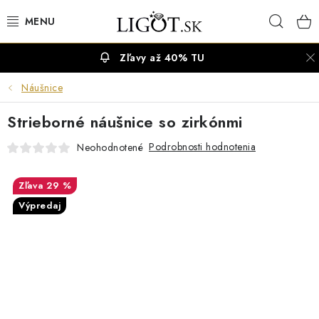
Prejsť
Hľad
na
obsah
Zľavy až 40% TU
VÝPREDAJ
Náušnice
NÁUŠNICE
Strieborné náušnice so zirkónmi
NÁHRDELNÍKY
Podrobnosti hodnotenia
Neohodnotené
NÁRAMKY
29 %
Výpredaj
PRSTENE
OBRÚČKY
RETIAZKY