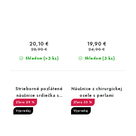
20,10 €
19,90 €
28,90 €
24,90 €
(>3 ks)
(3 ks)
Skladom
Skladom
Strieborné pozlátené
Náušnice z chirurgickej
náušnice srdiečka so
ocele s perlami
zirkónom
29 %
33 %
Výpredaj
Výpredaj