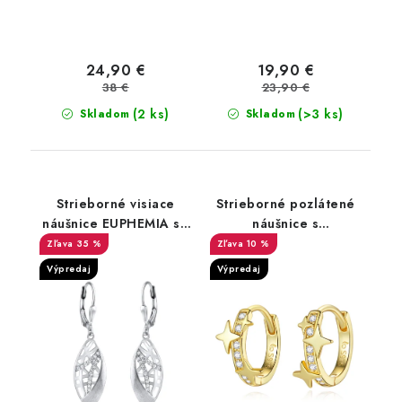
24,90 €
19,90 €
38 €
23,90 €
(2 ks)
(>3 ks)
Skladom
Skladom
Strieborné visiace
Strieborné pozlátené
náušnice EUPHEMIA so
náušnice s
zirkónmi
hviezdičkami
35 %
10 %
Výpredaj
Výpredaj