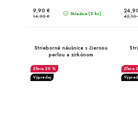
9,90 €
24,9
(2 ks)
Skladom
14,90 €
42,10 
Strieborné náušnice s čiernou
Str
perlou a zirkónom
30 %
Výpredaj
Výpred