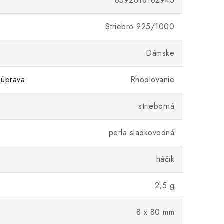
8592818182945
Striebro 925/1000
Dámske
 úprava
Rhodiovanie
strieborná
perla sladkovodná
háčik
2,5 g
8 x 80 mm