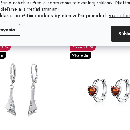
šenie našich služieb a zobrazenie relevantnej reklamy. Niekto
dieľame aj s tretími stranami.
hlas s použitím cookies by nám veľmi pomohol.
Viac infor
eborné visiace náušnice
Strieborné náušnice če
tavenie
Súhl
LIVIEN
srdce
40 %
30 %
aj
Výpredaj