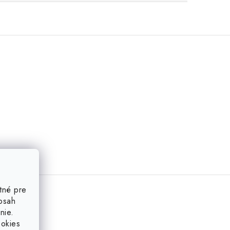
tné pre
obsah
nie.
ookies