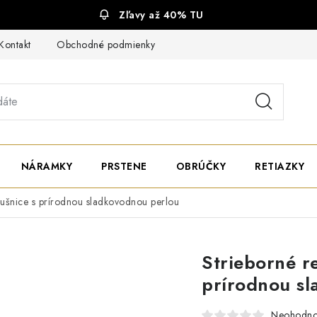
Zľavy až 40% TU
Kontakt
Obchodné podmienky
Ochrana súkromia
NÁRAMKY
PRSTENE
OBRÚČKY
RETIAZKY
áušnice s prírodnou sladkovodnou perlou
Strieborné r
prírodnou s
Neohodno