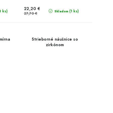
22,20 €
3 ks)
(1 ks)
Skladom
27,70 €
mírna
Strieborné náušnice so
zirkónom