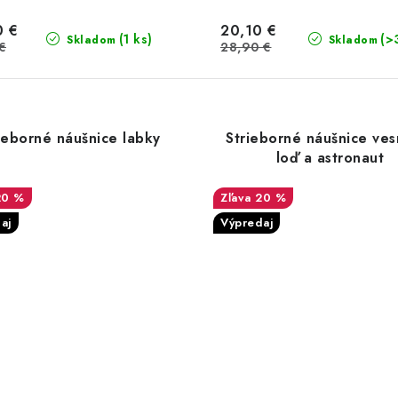
0 €
20,10 €
(1 ks)
(>
Skladom
Skladom
€
28,90 €
ieborné náušnice labky
Strieborné náušnice ves
loď a astronaut
20 %
20 %
aj
Výpredaj