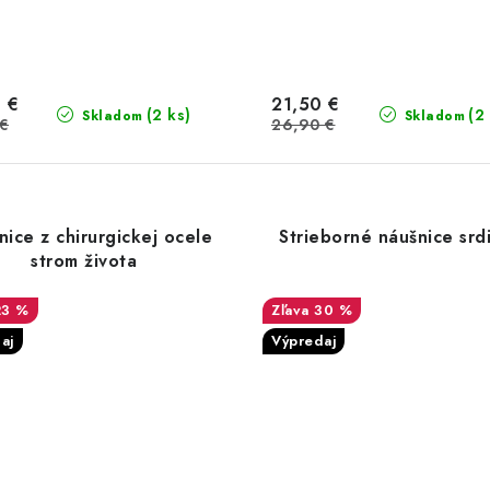
 €
21,50 €
(2 ks)
(2
Skladom
Skladom
 €
26,90 €
ice z chirurgickej ocele
Strieborné náušnice srd
strom života
23 %
30 %
aj
Výpredaj