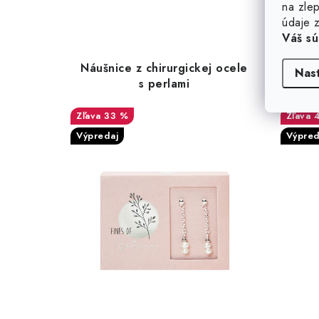
na zlep
údaje z
Váš sú
Náušnice z chirurgickej ocele
Stri
Nas
s perlami
33 %
Výpredaj
Výpred