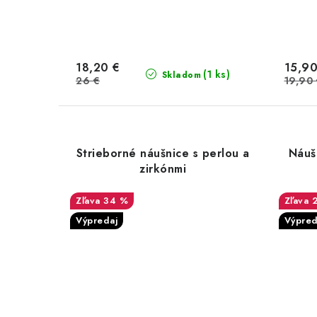
18,20 €
15,90
(1 ks)
Skladom
26 €
19,90
Strieborné náušnice s perlou a
Náušn
zirkónmi
34 %
Výpredaj
Výpred