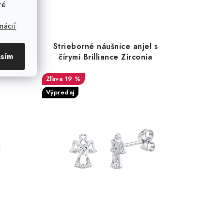
ré
mácií
rvené
Strieborné náušnice anjel s
asím
čírymi Brilliance Zirconia
19 %
Výpredaj