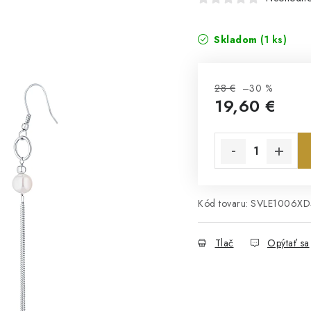
Skladom
(1 ks)
28 €
–30 %
19,60 €
Jednotková cena:
Kód tovaru:
SVLE1006XD
Tlač
Opýtať sa