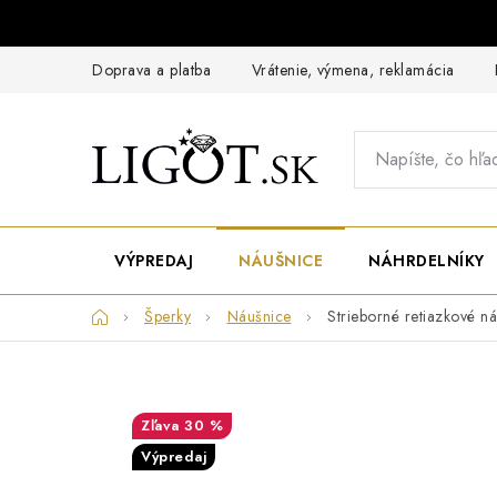
Prejsť
na
obsah
Doprava a platba
Vrátenie, výmena, reklamácia
VÝPREDAJ
NÁUŠNICE
NÁHRDELNÍKY
Domov
Šperky
Náušnice
Strieborné retiazkové n
30 %
Výpredaj