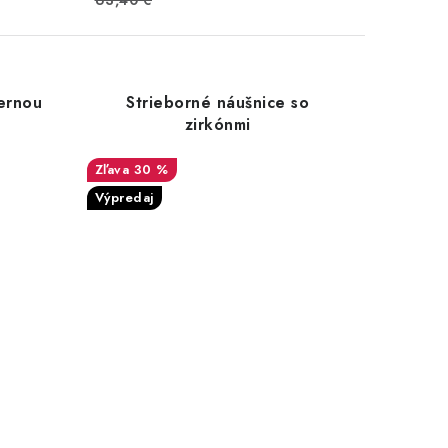
63,40 €
iernou
Strieborné náušnice so
zirkónmi
30 %
Výpredaj