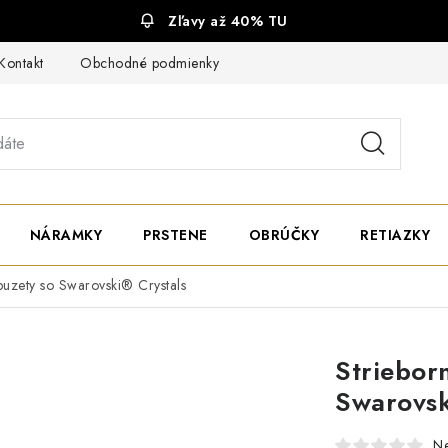
Zľavy až 40% TU
Kontakt
Obchodné podmienky
Ochrana súkromia
NÁRAMKY
PRSTENE
OBRÚČKY
RETIAZKY
puzety so Swarovski® Crystals
Striebor
Swarovsk
N