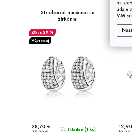
na zlep
údaje z
Strieborné náušnice so
Stri
Váš sú
zirkónmi
Nas
20 %
Výpredaj
Výpred
28,70 €
12,90
(1 ks)
Skladom