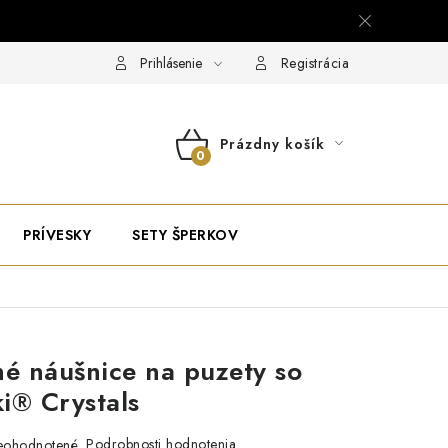
Prihlásenie
Registrácia
Prázdny košík
NÁKUPNÝ
KOŠÍK
PRÍVESKY
SETY ŠPERKOV
né náušnice na puzety so
i® Crystals
Podrobnosti hodnotenia
eohodnotené