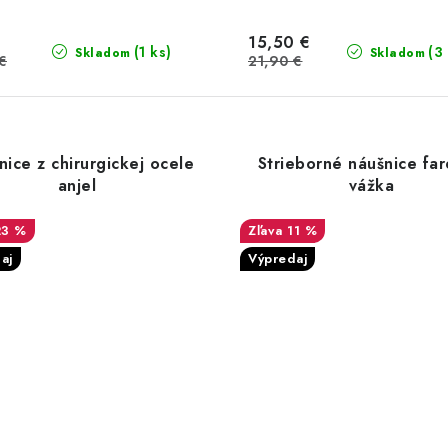
15,50 €
(1 ks)
(3
Skladom
Skladom
€
21,90 €
ice z chirurgickej ocele
Strieborné náušnice fa
anjel
vážka
23 %
11 %
aj
Výpredaj