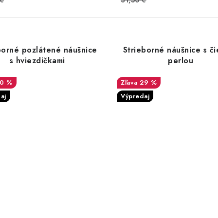
 €
31,50 €
borné pozlátené náušnice
Strieborné náušnice s č
s hviezdičkami
perlou
10 %
29 %
aj
Výpredaj