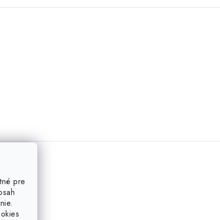
tné pre
obsah
nie.
ookies