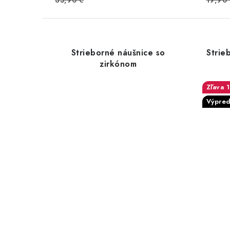
35,90 €
19,90
Strieborné náušnice so
Strie
zirkónom
Výpred