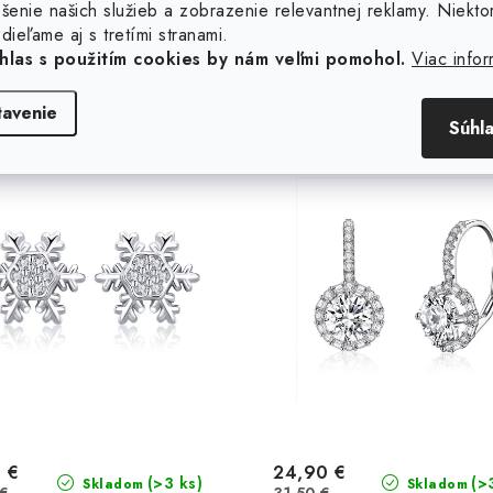
šenie našich služieb a zobrazenie relevantnej reklamy. Niekto
dieľame aj s tretími stranami.
eborné náušnice snehová
Strieborné trblietavé ná
hlas s použitím cookies by nám veľmi pomohol.
Viac infor
vločka
tavenie
35 %
20 %
Súhl
aj
Výpredaj
 €
24,90 €
(>3 ks)
(>
Skladom
Skladom