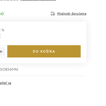
ks)
Možnosti doručenia
0 %
€
cena:
DO KOŠÍKA
EGOB36096
pýtať sa