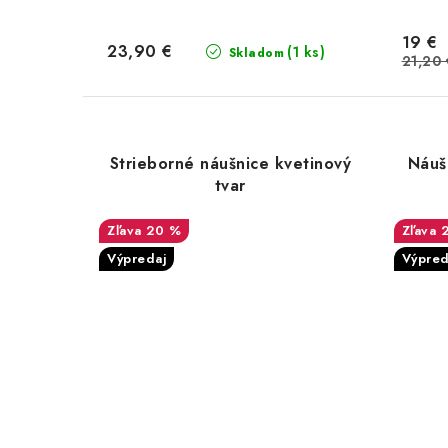
19 €
23,90 €
(1 ks)
Skladom
21,20 
Strieborné náušnice kvetinový
Náušn
tvar
20 %
Výpredaj
Výpred