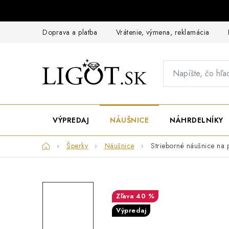
Prejsť
na
obsah
Doprava a platba
Vrátenie, výmena, reklamácia
VÝPREDAJ
NÁUŠNICE
NÁHRDELNÍKY
Domov
Šperky
Náušnice
Strieborné náušnice na 
40 %
Výpredaj