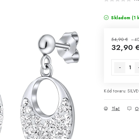
Skladom
(1 
54,90 €
–4
32,90 
Jednotková 
Kód tovaru:
SILV
Tlač
O