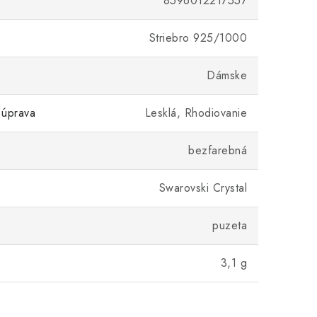
8596012217557
Striebro 925/1000
Dámske
 úprava
Lesklá, Rhodiovanie
bezfarebná
Swarovski Crystal
puzeta
3,1 g