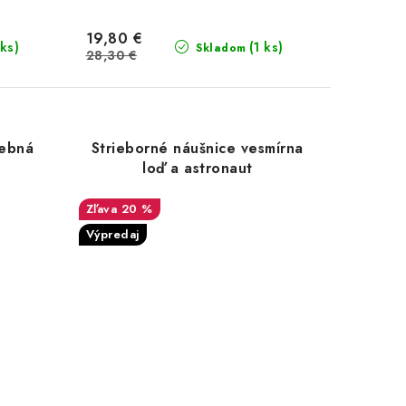
19,80 €
 ks)
(1 ks)
Skladom
28,30 €
rebná
Strieborné náušnice vesmírna
loď a astronaut
20 %
Výpredaj