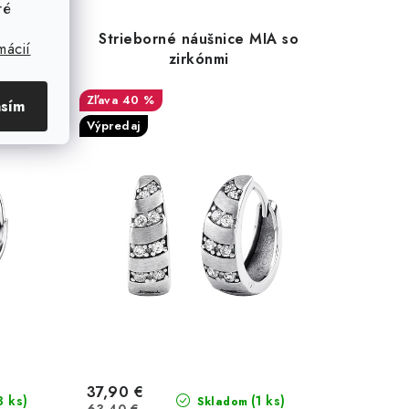
ré
ušnice
Strieborné náušnice MIA so
mácií
zirkónmi
40 %
asím
Výpredaj
37,90 €
3 ks)
(1 ks)
Skladom