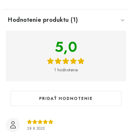
Hodnotenie produktu (1)
V
5,0
ý
p
i
s
1 hodnotenie
h
o
d
n
PRIDAŤ HODNOTENIE
o
t
e
n
28.8.2022