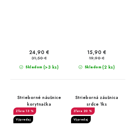
24,90 €
15,90 €
31,50 €
19,90 €
(>3 ks)
(2 ks)
Skladom
Skladom
Strieborné náušnice
Strieborná záušnica
korytnačka
srdce 1ks
13 %
20 %
Výpredaj
Výpredaj