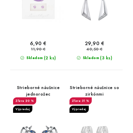
6,90 €
29,90 €
11,90 €
40,50 €
(2 ks)
(3 ks)
Skladom
Skladom
Strieborné náušnice
Strieborné náušnice so
jednorožec
zirkónmi
20 %
31 %
Výpredaj
Výpredaj