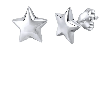
PRÍVESKY
SETY ŠPERKOV
ŠPERKY
Doprava a platba
Vrátenie, výmena, reklamácia
Kontakt
Obchodné podmienky
Ochrana súkromia