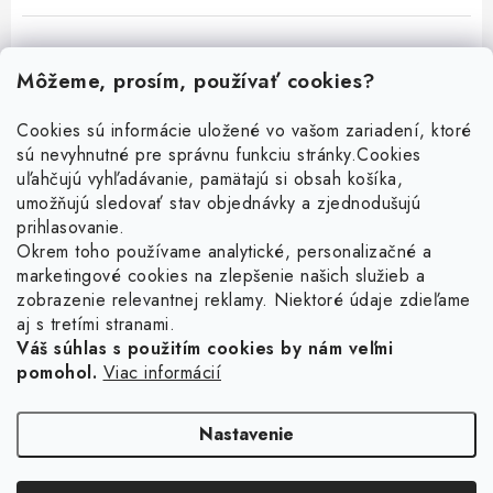
Môžeme, prosím, používať cookies?
Cookies sú informácie uložené vo vašom zariadení, ktoré
sú nevyhnutné pre správnu funkciu stránky.
Cookies
Z
uľahčujú vyhľadávanie, pamätajú si obsah košíka,
á
umožňujú sledovať stav objednávky a zjednodušujú
p
prihlasovanie.
ä
Okrem toho používame analytické, personalizačné a
Facebook
marketingové cookies na zlepšenie našich služieb a
t
zobrazenie relevantnej reklamy. Niektoré údaje zdieľame
i
aj s tretími stranami.
Obľúbené šperky
e
Váš súhlas s použitím cookies by nám veľmi
pomohol.
Viac informácií
Náušnice
Informácie pre vás
Prstene
Doprava a platba
Nastavenie
Náramky
Vrátenie, výmena, reklamácia