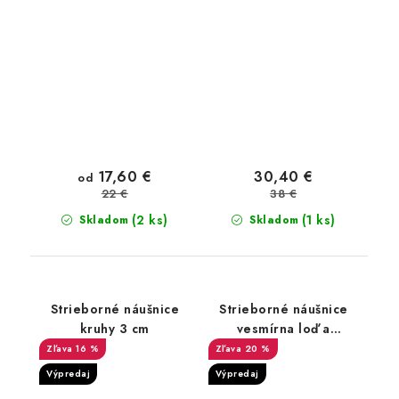
17,60 €
30,40 €
od
38 €
22 €
(2 ks)
(1 ks)
Skladom
Skladom
Strieborné náušnice
Strieborné náušnice
kruhy 3 cm
vesmírna loď a
astronaut
16 %
20 %
Výpredaj
Výpredaj