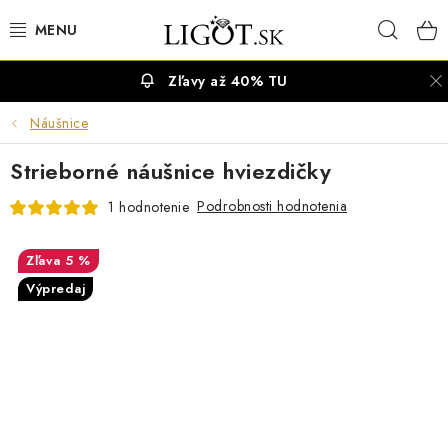
Prejsť
Hľad
na
obsah
Zľavy až 40% TU
VÝPREDAJ
Náušnice
NÁUŠNICE
Strieborné náušnice hviezdičky
NÁHRDELNÍKY
Podrobnosti hodnotenia
1 hodnotenie
NÁRAMKY
5 %
Výpredaj
PRSTENE
OBRÚČKY
RETIAZKY