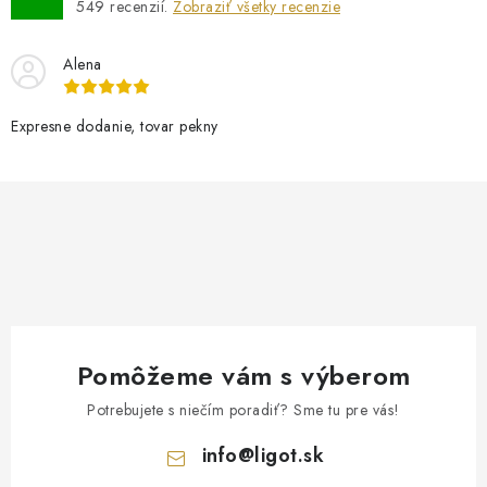
549
recenzií.
Zobraziť všetky recenzie
Alena
Expresne dodanie, tovar pekny
Pomôžeme vám s výberom
Potrebujete s niečím poradiť? Sme tu pre vás!
info
@
ligot.sk