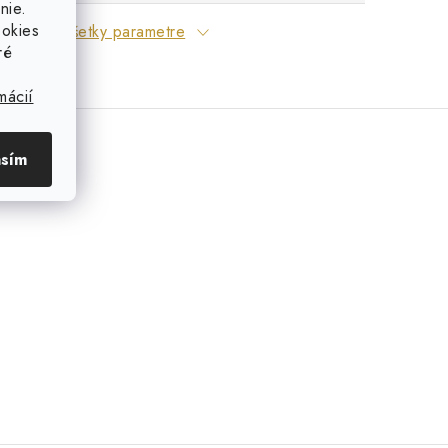
nie.
ookies
Všetky parametre
ré
mácií
asím