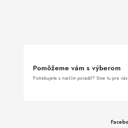
Pomôžeme vám s výberom
Potrebujete s niečím poradiť? Sme tu pre vás
Z
á
p
Faceb
ä