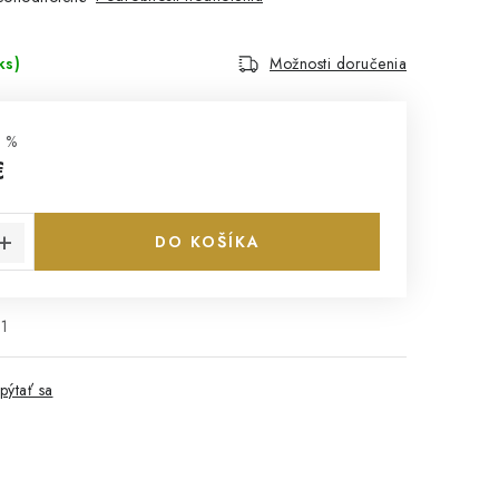
ks)
Možnosti doručenia
 %
€
cena:
DO KOŠÍKA
1
pýtať sa