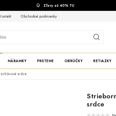
Zľavy až 40% TU
Kontakt
Obchodné podmienky
Ochrana súkromia
NÁRAMKY
PRSTENE
OBRÚČKY
RETIAZKY
 zirkónové srdce
Striebor
srdce
N