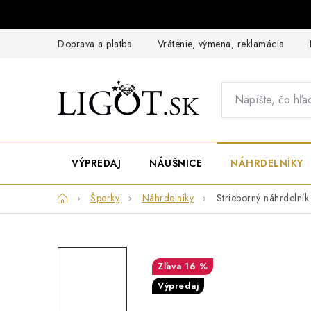
Prejsť
na
obsah
Doprava a platba
Vrátenie, výmena, reklamácia
VÝPREDAJ
NÁUŠNICE
NÁHRDELNÍKY
Domov
Šperky
Náhrdelníky
Strieborný náhrdelník
16 %
Výpredaj