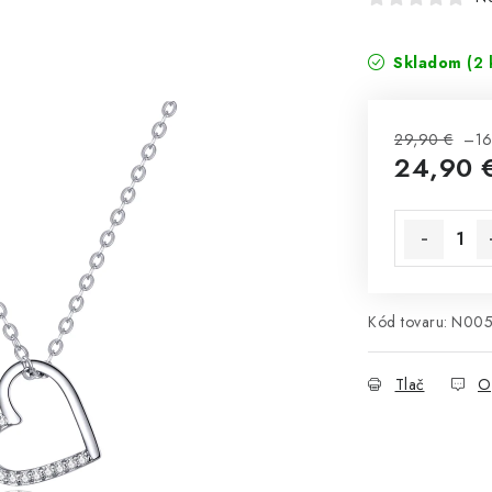
Skladom
(2 
29,90 €
–16
24,90 
Jednotková 
Kód tovaru:
N005
Tlač
O