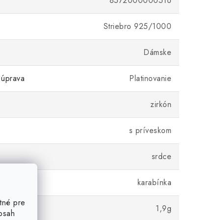
8572000000516
Striebro 925/1000
Dámske
 úprava
Platinovanie
zirkón
s príveskom
srdce
karabínka
tné pre
1,9g
obsah