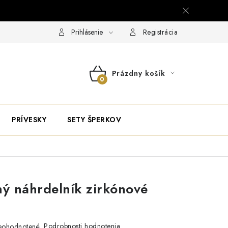
Prihlásenie
Registrácia
Prázdny košík
NÁKUPNÝ
KOŠÍK
PRÍVESKY
SETY ŠPERKOV
ný náhrdelník zirkónové
Podrobnosti hodnotenia
eohodnotené