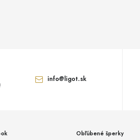
info
@
ligot.sk
!
ook
Obľúbené šperky