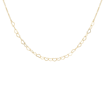
PRÍVESKY
SETY ŠPERKOV
ŠPERKY
Doprava a platba
Vrátenie, výmena, reklamácia
Kontakt
Obchodné podmienky
Ochrana súkromia