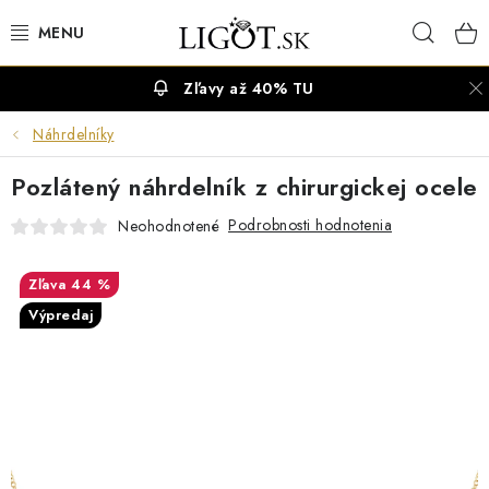
Prejsť
Hľad
na
obsah
Zľavy až 40% TU
VÝPREDAJ
Náhrdelníky
NÁUŠNICE
Pozlátený náhrdelník z chirurgickej ocele
NÁHRDELNÍKY
Podrobnosti hodnotenia
Neohodnotené
NÁRAMKY
44 %
Výpredaj
PRSTENE
OBRÚČKY
RETIAZKY