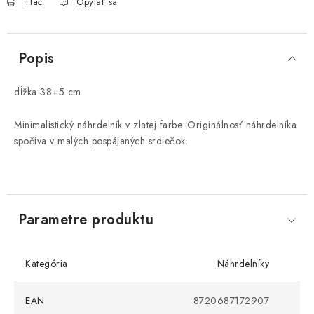
Tlač
Opýtať sa
Popis
dĺžka 38+5 cm
Minimalistický náhrdelník v zlatej farbe. Originálnosť náhrdelníka
spočíva v malých pospájaných srdiečok.
Parametre produktu
Kategória
Náhrdelníky
EAN
8720687172907