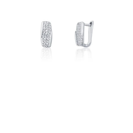
PRÍVESKY
SETY ŠPERKOV
ŠPERKY
Doprava a platba
Vrátenie, výmena, reklamácia
Kontakt
Obchodné podmienky
Ochrana súkromia