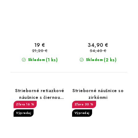
19 €
34,90 €
21,20 €
54,40 €
(1 ks)
(2 ks)
Skladom
Skladom
Strieborné retiazkové
Strieborné náušnice so
náušnice s čiernou
zirkónmi
perlou
16 %
30 %
Výpredaj
Výpredaj