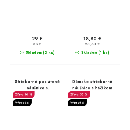
29 €
18,80 €
38 €
23,50 €
(2 ks)
(1 ks)
Skladom
Skladom
Strieborné pozlátené
Dámske strieborné
náušnice s
náušnice s háčikom
hviezdičkami
10 %
35 %
Výpredaj
Výpredaj