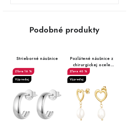
Podobné produkty
Strieborné náušnice
Pozlátené náušnice z
chirurgickej ocele
srdce
16 %
40 %
Výpredaj
Výpredaj