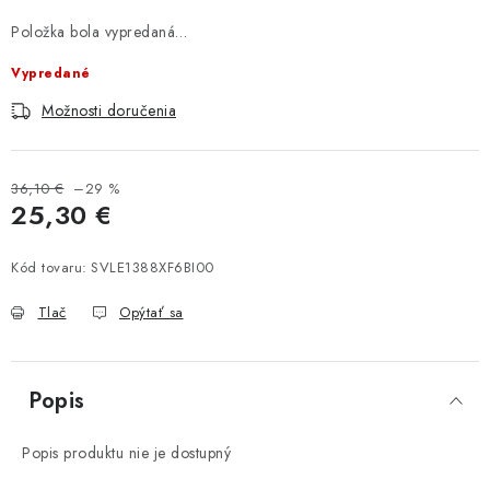
Položka bola vypredaná…
Vypredané
Možnosti doručenia
36,10 €
–29 %
25,30 €
Jednotková cena:
Kód tovaru:
SVLE1388XF6BI00
Tlač
Opýtať sa
Popis
Popis produktu nie je dostupný