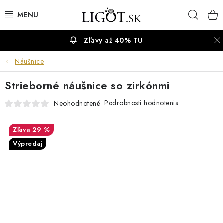
Prejsť
Hľad
na
obsah
Zľavy až 40% TU
VÝPREDAJ
Náušnice
NÁUŠNICE
Strieborné náušnice so zirkónmi
NÁHRDELNÍKY
Podrobnosti hodnotenia
Neohodnotené
NÁRAMKY
29 %
Výpredaj
PRSTENE
OBRÚČKY
RETIAZKY