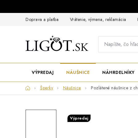
Prejsť
na
obsah
Doprava a platba
Vrátenie, výmena, reklamácia
VÝPREDAJ
NÁUŠNICE
NÁHRDELNÍKY
Domov
Šperky
Náušnice
Pozlátené náušnice z ch
Výpredaj