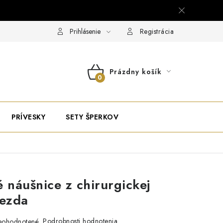
Prihlásenie
Registrácia
Prázdny košík
NÁKUPNÝ
KOŠÍK
PRÍVESKY
SETY ŠPERKOV
é náušnice z chirurgickej
iezda
Podrobnosti hodnotenia
eohodnotené