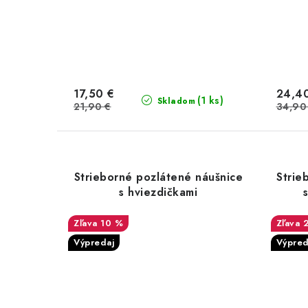
17,50 €
24,4
(1 ks)
Skladom
21,90 €
34,90
Strieborné pozlátené náušnice
Strie
s hviezdičkami
10 %
Výpredaj
Výpred