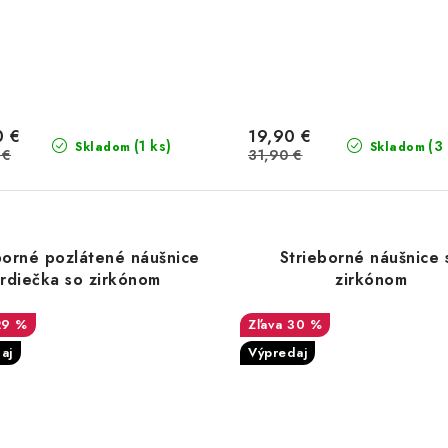
0 €
19,90 €
(1 ks)
(3
Skladom
Skladom
 €
31,90 €
borné pozlátené náušnice
Strieborné náušnice 
srdiečka so zirkónom
zirkónom
29 %
30 %
aj
Výpredaj