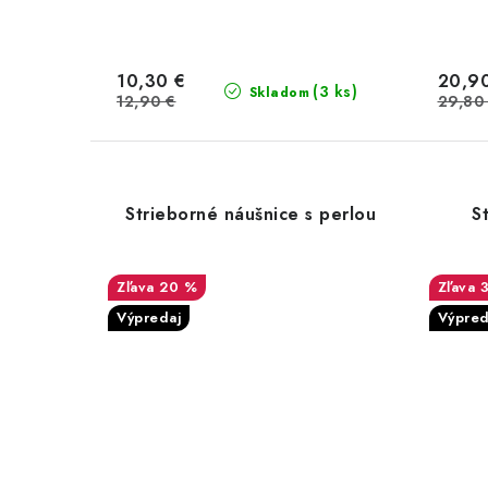
10,30 €
20,9
(3 ks)
Skladom
12,90 €
29,80
Strieborné náušnice s perlou
S
20 %
Výpredaj
Výpred