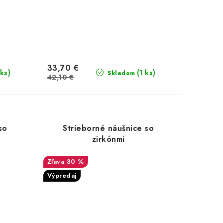
33,70 €
 ks)
(1 ks)
Skladom
42,10 €
so
Strieborné náušnice so
zirkónmi
30 %
Výpredaj