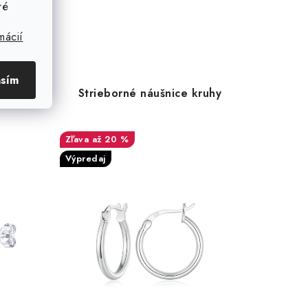
ré
mácií
asím
mma s
Strieborné náušnice kruhy
až 20 %
Výpredaj