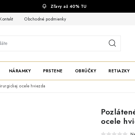
Zľavy až 40% TU
Kontakt
Obchodné podmienky
Ochrana súkromia
NÁRAMKY
PRSTENE
OBRÚČKY
RETIAZKY
irurgickej ocele hviezda
Pozláten
ocele hv
N