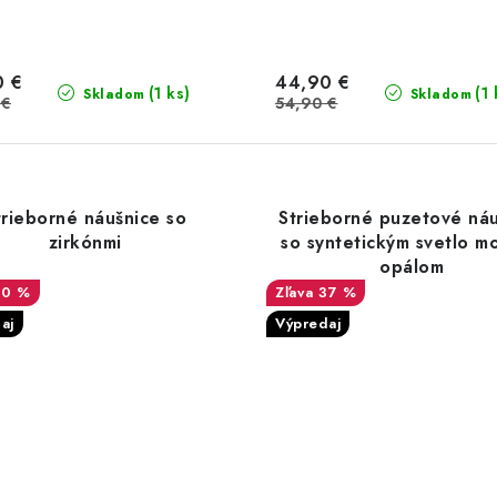
0 €
44,90 €
(1 ks)
(1 
Skladom
Skladom
 €
54,90 €
trieborné náušnice so
Strieborné puzetové ná
zirkónmi
so syntetickým svetlo m
opálom
30 %
37 %
aj
Výpredaj