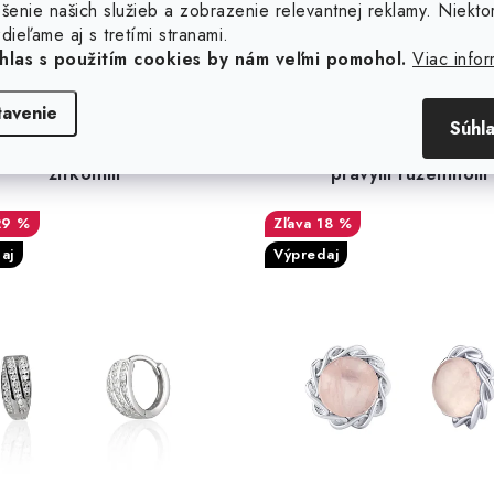
Podobné produkty
šenie našich služieb a zobrazenie relevantnej reklamy. Niekto
dieľame aj s tretími stranami.
hlas s použitím cookies by nám veľmi pomohol.
Viac infor
tavenie
Súhl
trieborné náušnice so
Strieborné náušnice Ge
zirkónmi
pravým ruženínom
29 %
18 %
aj
Výpredaj