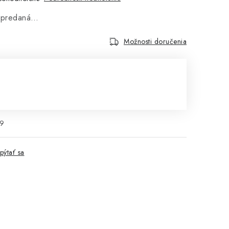
vypredaná…
Možnosti doručenia
€
cena:
9
pýtať sa