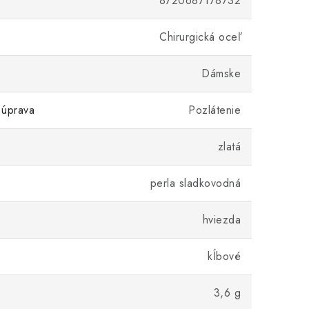
8720687178732
Chirurgická oceľ
Dámske
 úprava
Pozlátenie
zlatá
perla sladkovodná
hviezda
kĺbové
3,6 g