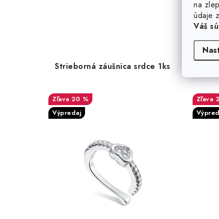
na zlep
údaje z
Váš sú
Nas
Strieborná záušnica srdce 1ks
S
20 %
Výpredaj
Výpred