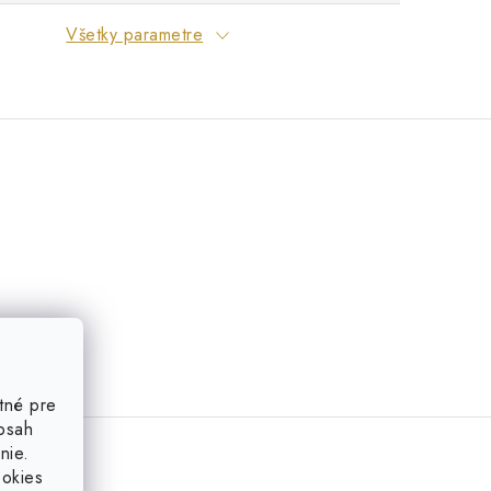
Všetky parametre
tné pre
obsah
nie.
ookies