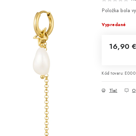
Položka bola 
Vypredané
16,90 
Jednotková 
Kód tovaru:
E000
Tlač
O