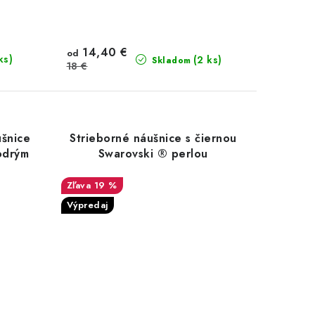
14,40 €
od
ks)
(2 ks)
Skladom
18 €
ušnice
Strieborné náušnice s čiernou
odrým
Swarovski ® perlou
19 %
Výpredaj