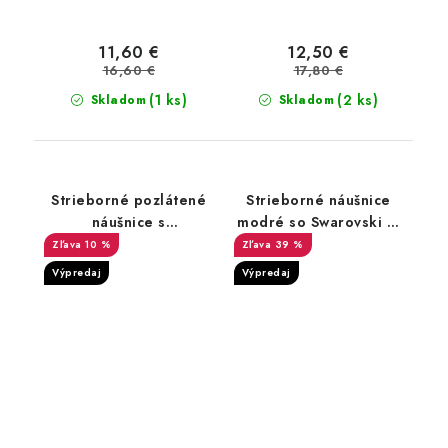
11,60 €
12,50 €
16,60 €
17,80 €
(1 ks)
(2 ks)
Skladom
Skladom
Strieborné pozlátené
Strieborné náušnice
náušnice s
modré so Swarovski ®
hviezdičkami
Zirconia
10 %
39 %
Výpredaj
Výpredaj