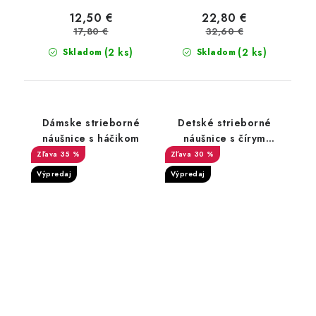
12,50 €
22,80 €
17,80 €
32,60 €
(2 ks)
(2 ks)
Skladom
Skladom
Dámske strieborné
Detské strieborné
náušnice s háčikom
náušnice s čírym
zirkónom
35 %
30 %
Výpredaj
Výpredaj