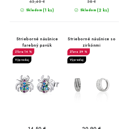
63,40 €
38 €
(1 ks)
(2 ks)
Skladom
Skladom
Strieborné náušnice
Strieborné náušnice so
farebný pavúk
zirkónmi
14 %
29 %
Výpredaj
Výpredaj
14,50 €
20,90 €