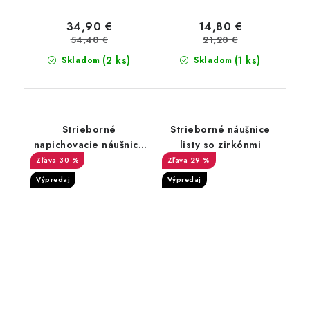
34,90 €
14,80 €
54,40 €
21,20 €
(2 ks)
(1 ks)
Skladom
Skladom
Strieborné
Strieborné náušnice
napichovacie náušnice
listy so zirkónmi
so zirkónmi kaktus
30 %
29 %
Výpredaj
Výpredaj