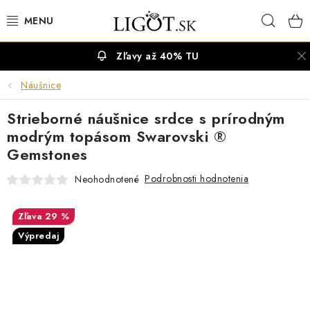
Prejsť
Hľad
na
obsah
Zľavy až 40% TU
VÝPREDAJ
Náušnice
NÁUŠNICE
Strieborné náušnice srdce s prírodným
NÁHRDELNÍKY
modrým topásom Swarovski ®
Gemstones
NÁRAMKY
Podrobnosti hodnotenia
Neohodnotené
PRSTENE
29 %
Výpredaj
OBRÚČKY
RETIAZKY