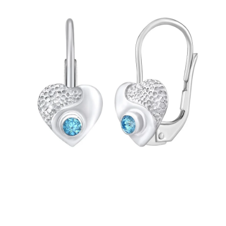
PRÍVESKY
SETY ŠPERKOV
ŠPERKY
Doprava a platba
Vrátenie, výmena, reklamácia
Kontakt
Obchodné podmienky
Ochrana súkromia