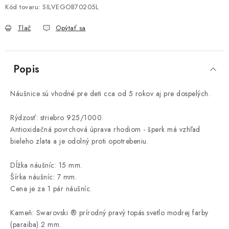
Kód tovaru:
SILVEGOB70205L
Tlač
Opýtať sa
Popis
Náušnice sú vhodné pre deti cca od 5 rokov aj pre dospelých.
Rýdzosť: striebro 925/1000.
Antioxidačná povrchová úprava rhodiom - šperk má vzhľad
bieleho zlata a je odolný proti opotrebeniu.
Dĺžka náušníc: 15 mm.
Šírka náušníc: 7 mm.
Cena je za 1 pár náušníc.
Kameň: Swarovski ® prírodný pravý topás svetlo modrej farby
(paraiba) 2 mm.