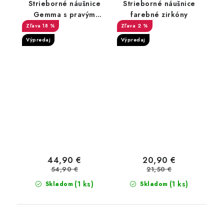
Strieborné náušnice
Strieborné náušnice
Gemma s pravým
farebné zirkóny
ruženínom
18 %
2 %
Výpredaj
Výpredaj
44,90 €
20,90 €
54,90 €
21,50 €
(1 ks)
(1 ks)
Skladom
Skladom