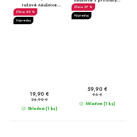
náušnice s prírodným
ružové náušnice
svetlo modrým
37 %
okrúhle
20 %
topásom Swiss Blue a
Výpredaj
zirkónmi
Výpredaj
59,90 €
19,90 €
96 €
24,90 €
(1 ks)
Skladom
(1 ks)
Skladom