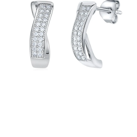
PRÍVESKY
SETY ŠPERKOV
ŠPERKY
Doprava a platba
Vrátenie, výmena, reklamácia
Kontakt
Obchodné podmienky
Ochrana súkromia