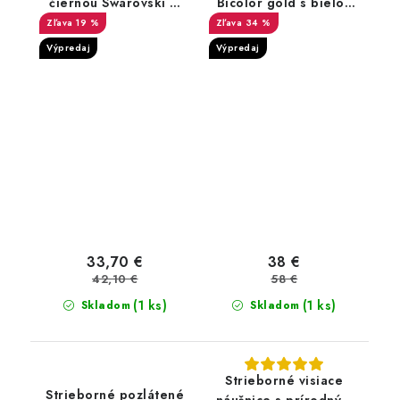
čiernou Swarovski ®
Bicolor gold s bielou
perlou
perlou a zirkónmi
19 %
34 %
Výpredaj
Výpredaj
33,70 €
38 €
42,10 €
58 €
(1 ks)
(1 ks)
Skladom
Skladom
Strieborné visiace
Strieborné pozlátené