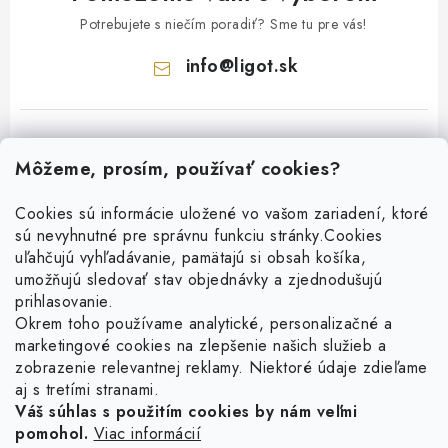
Potrebujete s niečím poradiť? Sme tu pre vás!
info
@
ligot.sk
Môžeme, prosím, používať cookies?
Cookies sú informácie uložené vo vašom zariadení, ktoré
sú nevyhnutné pre správnu funkciu stránky.
Cookies
Z
uľahčujú vyhľadávanie, pamätajú si obsah košíka,
á
umožňujú sledovať stav objednávky a zjednodušujú
p
prihlasovanie.
ä
Okrem toho používame analytické, personalizačné a
Facebook
marketingové cookies na zlepšenie našich služieb a
t
zobrazenie relevantnej reklamy. Niektoré údaje zdieľame
i
aj s tretími stranami.
Obľúbené šperky
e
Váš súhlas s použitím cookies by nám veľmi
pomohol.
Viac informácií
Náušnice
Informácie pre vás