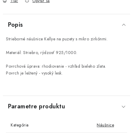
Tlač
Opýtať sa
Popis
Strieborné
náušnice
Kellye
na
puzety
s
mikro
zirkónmi
.
Materiál
:
Striebro,
rýdzosť
925/1000
.
Povrchová úprava
:
rhodiovanie
-
vzhľad
bieleho zlata
.
Povrch
je
leštený
-
vysoký
lesk
.
Parametre produktu
Kategória
Náušnice