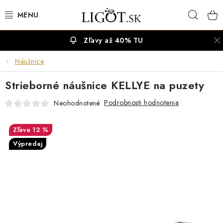
Prejsť
Hľad
na
obsah
Zľavy až 40% TU
VÝPREDAJ
Náušnice
NÁUŠNICE
Strieborné náušnice KELLYE na puzety
NÁHRDELNÍKY
Podrobnosti hodnotenia
Neohodnotené
NÁRAMKY
12 %
Výpredaj
PRSTENE
OBRÚČKY
RETIAZKY