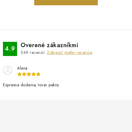
PRÍVESKY
SETY ŠPERKOV
ŠPERKY
Overené zákazníkmi
4.9
Doprava a platba
Vrátenie, výmena, reklamácia
Kontakt
549
recenzií.
Zobraziť všetky recenzie
Obchodné podmienky
Ochrana súkromia
Alena
Expresne dodanie, tovar pekny