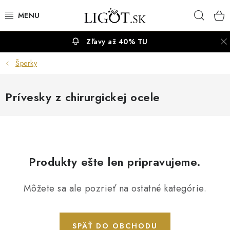
Prejsť
Hľad
na
obsah
Zľavy až 40% TU
VÝPREDAJ
Šperky
NÁUŠNICE
Prívesky z chirurgickej ocele
NÁHRDELNÍKY
NÁRAMKY
PRSTENE
Produkty ešte len pripravujeme.
OBRÚČKY
Môžete sa ale pozrieť na ostatné kategórie.
RETIAZKY
SPÄŤ DO OBCHODU