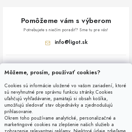
Pomôžeme vám s výberom
Potrebujete s niečím poradiť? Sme tu pre vás!
info
@
ligot.sk
Môžeme, prosím, používať cookies?
Cookies sú informácie uložené vo vašom zariadení, ktoré
sú nevyhnutné pre správnu funkciu stránky.
Cookies
Z
uľahčujú vyhľadávanie, pamätajú si obsah košíka,
á
umožňujú sledovať stav objednávky a zjednodušujú
p
prihlasovanie.
ä
Okrem toho používame analytické, personalizačné a
Facebook
t
marketingové cookies na zlepšenie našich služieb a
zobrazenie relevantnej reklamy. Niektoré údaje zdieľame