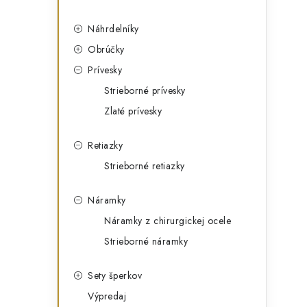
p
g
a
ó
Náhrdelníky
n
r
Obrúčky
e
i
l
Prívesky
e
Strieborné prívesky
Zlaté prívesky
Retiazky
Strieborné retiazky
Náramky
Náramky z chirurgickej ocele
Strieborné náramky
Sety šperkov
Výpredaj