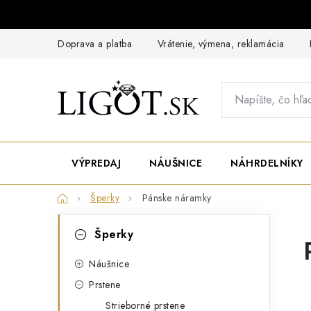
Prejsť
na
obsah
Doprava a platba
Vrátenie, výmena, reklamácia
VÝPREDAJ
NÁUŠNICE
NÁHRDELNÍKY
Domov
Šperky
Pánske náramky
B
K
Preskočiť
Šperky
o
kategórie
a
č
t
Náušnice
n
Prstene
e
ý
Strieborné prstene