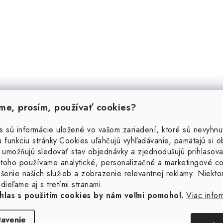
e, prosím, používať cookies?
s sú informácie uložené vo vašom zariadení, ktoré sú nevyhnu
 funkciu stránky.
Cookies uľahčujú vyhľadávanie, pamätajú si 
 umožňujú sledovať stav objednávky a zjednodušujú prihlasova
toho používame analytické, personalizačné a marketingové c
erený zákazník
Overený zákazník
šenie našich služieb a zobrazenie relevantnej reklamy. Niekto
dieľame aj s tretími stranami.
hlas s použitím cookies by nám veľmi pomohol.
Viac infor
o v poriadku. Balík mi odoslali
Veľká spokojnosť krásny šperk, rý
áramok je krásny. Odporúčam.
dodanie
tavenie