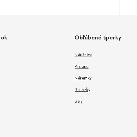
ook
Obľúbené šperky
Náušnice
Prstene
Náramky
Retiazky
Sety