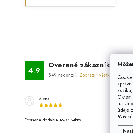
Overené zákazníkmi
Môžem
4.9
549
recenzií.
Zobraziť všetky recenzie
Cookie
správnu
košíka,
Okrem 
Alena
Ov
na zlep
údaje z
Váš sú
Expresne dodanie, tovar pekny
Všetko bol
rýchlo. N
Nas