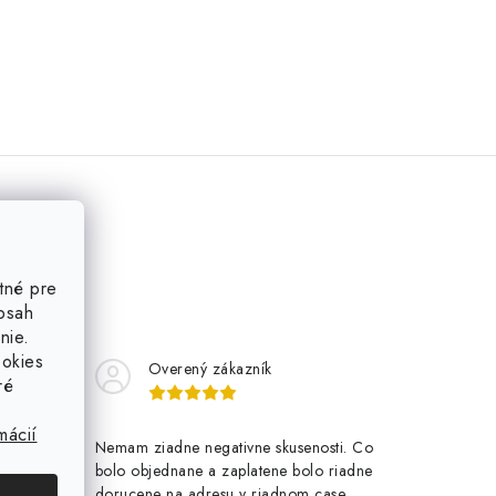
tné pre
obsah
nie.
ookies
Overený zákazník
ré
mácií
chle
Nemam ziadne negativne skusenosti. Co
bolo objednane a zaplatene bolo riadne
dorucene na adresu v riadnom case.