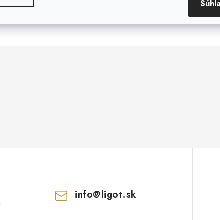
Súhl
info
@
ligot.sk
!