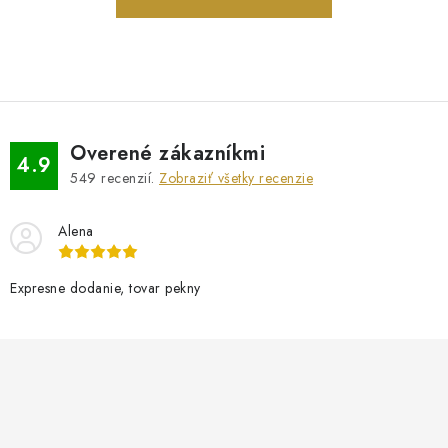
PRÍVESKY
SETY ŠPERKOV
ŠPERKY
Overené zákazníkmi
4.9
Doprava a platba
Vrátenie, výmena, reklamácia
Kontakt
549
recenzií.
Zobraziť všetky recenzie
Obchodné podmienky
Ochrana súkromia
Alena
Expresne dodanie, tovar pekny