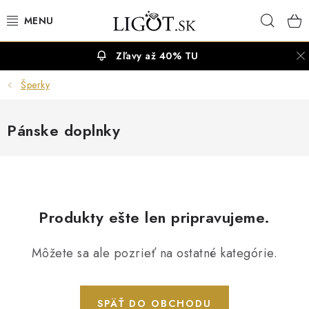
Prejsť
Hľad
na
obsah
Zľavy až 40% TU
VÝPREDAJ
Šperky
NÁUŠNICE
Pánske doplnky
NÁHRDELNÍKY
NÁRAMKY
PRSTENE
Produkty ešte len pripravujeme.
OBRÚČKY
Môžete sa ale pozrieť na ostatné kategórie.
RETIAZKY
SPÄŤ DO OBCHODU