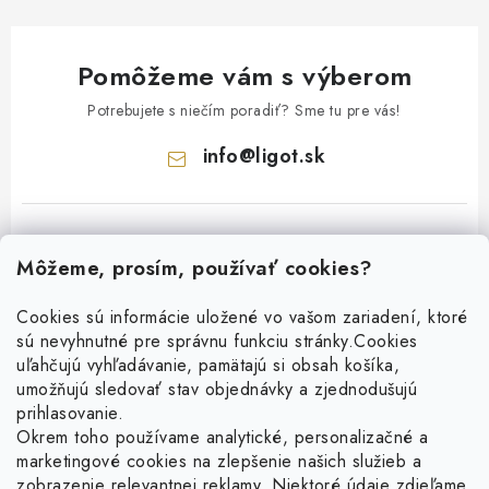
Pomôžeme vám s výberom
Potrebujete s niečím poradiť? Sme tu pre vás!
info
@
ligot.sk
Môžeme, prosím, používať cookies?
Cookies sú informácie uložené vo vašom zariadení, ktoré
sú nevyhnutné pre správnu funkciu stránky.
Cookies
Z
uľahčujú vyhľadávanie, pamätajú si obsah košíka,
á
umožňujú sledovať stav objednávky a zjednodušujú
p
prihlasovanie.
ä
Okrem toho používame analytické, personalizačné a
Facebook
t
marketingové cookies na zlepšenie našich služieb a
zobrazenie relevantnej reklamy. Niektoré údaje zdieľame