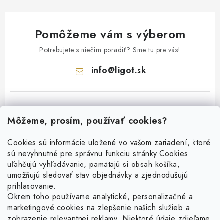
Pomôžeme vám s výberom
Potrebujete s niečím poradiť? Sme tu pre vás!
info
@
ligot.sk
Môžeme, prosím, používať cookies?
Cookies sú informácie uložené vo vašom zariadení, ktoré
sú nevyhnutné pre správnu funkciu stránky.
Cookies
Z
uľahčujú vyhľadávanie, pamätajú si obsah košíka,
á
umožňujú sledovať stav objednávky a zjednodušujú
p
prihlasovanie.
ä
Okrem toho používame analytické, personalizačné a
Facebook
t
marketingové cookies na zlepšenie našich služieb a
zobrazenie relevantnej reklamy. Niektoré údaje zdieľame