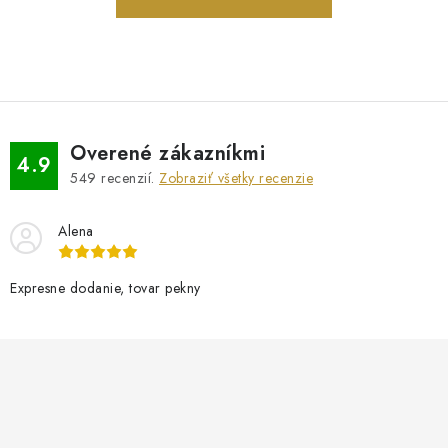
PRÍVESKY
SETY ŠPERKOV
ŠPERKY
Overené zákazníkmi
4.9
Doprava a platba
Vrátenie, výmena, reklamácia
Kontakt
549
recenzií.
Zobraziť všetky recenzie
Obchodné podmienky
Ochrana súkromia
Alena
Expresne dodanie, tovar pekny