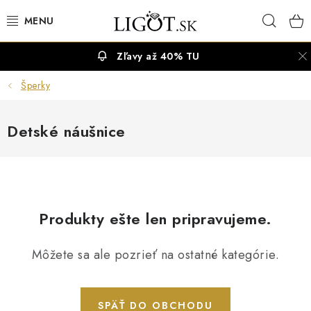
Prejsť
Hľad
na
obsah
Zľavy až 40% TU
VÝPREDAJ
Šperky
NÁUŠNICE
Detské náušnice
NÁHRDELNÍKY
NÁRAMKY
PRSTENE
Produkty ešte len pripravujeme.
OBRÚČKY
Môžete sa ale pozrieť na ostatné kategórie.
RETIAZKY
SPÄŤ DO OBCHODU