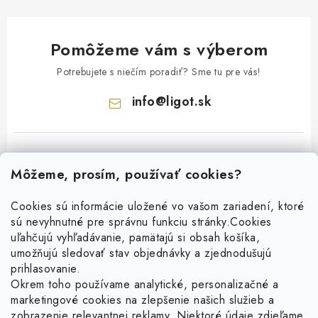
Pomôžeme vám s výberom
Potrebujete s niečím poradiť? Sme tu pre vás!
info
@
ligot.sk
Môžeme, prosím, používať cookies?
Cookies sú informácie uložené vo vašom zariadení, ktoré
sú nevyhnutné pre správnu funkciu stránky.
Cookies
Z
uľahčujú vyhľadávanie, pamätajú si obsah košíka,
á
umožňujú sledovať stav objednávky a zjednodušujú
p
prihlasovanie.
ä
Okrem toho používame analytické, personalizačné a
Facebook
t
marketingové cookies na zlepšenie našich služieb a
zobrazenie relevantnej reklamy. Niektoré údaje zdieľame