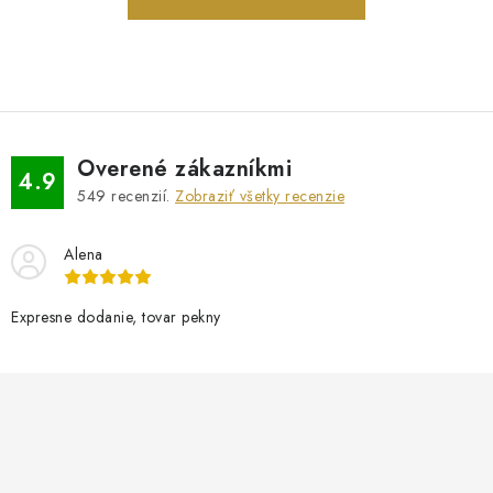
PRÍVESKY
SETY ŠPERKOV
ŠPERKY
Overené zákazníkmi
4.9
Doprava a platba
Vrátenie, výmena, reklamácia
Kontakt
549
recenzií.
Zobraziť všetky recenzie
Obchodné podmienky
Ochrana súkromia
Alena
Expresne dodanie, tovar pekny