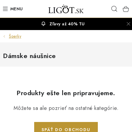
Prejsť
Hľad
na
obsah
Zľavy až 40% TU
VÝPREDAJ
Šperky
NÁUŠNICE
Dámske náušnice
NÁHRDELNÍKY
NÁRAMKY
PRSTENE
Produkty ešte len pripravujeme.
OBRÚČKY
Môžete sa ale pozrieť na ostatné kategórie.
RETIAZKY
SPÄŤ DO OBCHODU