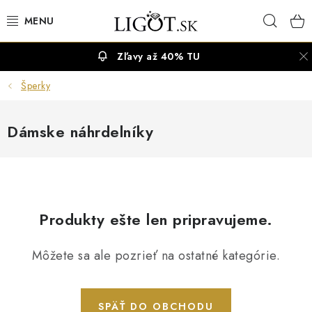
Prejsť
Hľad
na
obsah
Zľavy až 40% TU
VÝPREDAJ
Šperky
NÁUŠNICE
Dámske náhrdelníky
NÁHRDELNÍKY
NÁRAMKY
PRSTENE
Produkty ešte len pripravujeme.
OBRÚČKY
Môžete sa ale pozrieť na ostatné kategórie.
RETIAZKY
SPÄŤ DO OBCHODU