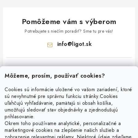
Pomôžeme vám s výberom
Potrebujete s niečím poradiť? Sme tu pre vás!
info
@
ligot.sk
Môžeme, prosím, používať cookies?
Cookies sú informácie uložené vo vašom zariadení, ktoré
sú nevyhnutné pre správnu funkciu stránky.
Cookies
Z
uľahčujú vyhľadávanie, pamätajú si obsah košíka,
á
umožňujú sledovať stav objednávky a zjednodušujú
p
prihlasovanie.
ä
Okrem toho používame analytické, personalizačné a
Facebook
t
marketingové cookies na zlepšenie našich služieb a
zobrazenie relevantnej reklamy. Niektoré údaje zdieľame