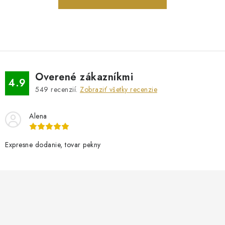
PRÍVESKY
SETY ŠPERKOV
ŠPERKY
Overené zákazníkmi
4.9
Doprava a platba
Vrátenie, výmena, reklamácia
Kontakt
549
recenzií.
Zobraziť všetky recenzie
Obchodné podmienky
Ochrana súkromia
Alena
Expresne dodanie, tovar pekny