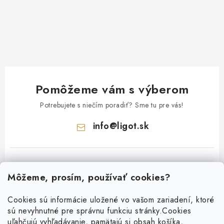
Pomôžeme vám s výberom
Potrebujete s niečím poradiť? Sme tu pre vás!
info
@
ligot.sk
Môžeme, prosím, používať cookies?
Cookies sú informácie uložené vo vašom zariadení, ktoré
sú nevyhnutné pre správnu funkciu stránky.
Cookies
Z
uľahčujú vyhľadávanie, pamätajú si obsah košíka,