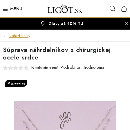
Prejsť
Hľad
na
obsah
Zľavy až 40% TU
VÝPREDAJ
Náhrdelníky
NÁUŠNICE
Súprava náhrdelníkov z chirurgickej
NÁHRDELNÍKY
ocele srdce
Podrobnosti hodnotenia
Neohodnotené
NÁRAMKY
Výpredaj
PRSTENE
OBRÚČKY
RETIAZKY