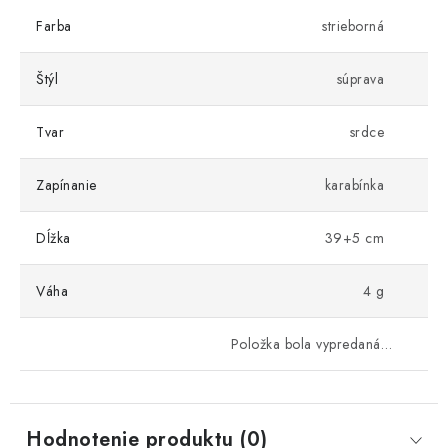
Farba
strieborná
Štýl
súprava
Tvar
srdce
Zapínanie
karabínka
Dĺžka
39+5 cm
Váha
4 g
Položka bola vypredaná…
Hodnotenie produktu (0)