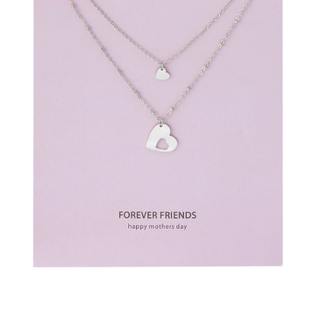
PRÍVESKY
SETY ŠPERKOV
ŠPERKY
Doprava a platba
Vrátenie, výmena, reklamácia
Kontakt
Obchodné podmienky
Ochrana súkromia