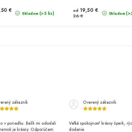
,50 €
19,50 €
od
(>3 ks)
(>
Skladom
Skladom
26 €
erený zákazník
Overený zákazník
o v poriadku. Balík mi odoslali
Veľká spokojnosť krásny šperk, rý
áramok je krásny. Odporúčam.
dodanie