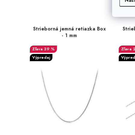
Nas
Strieborná jemná retiazka Box
Strie
- 1 mm
39 %
Výpredaj
Výpred