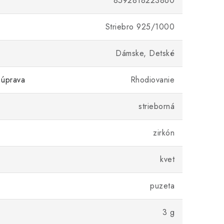
8592818223860
Striebro 925/1000
Dámske, Detské
 úprava
Rhodiovanie
strieborná
zirkón
kvet
puzeta
3 g