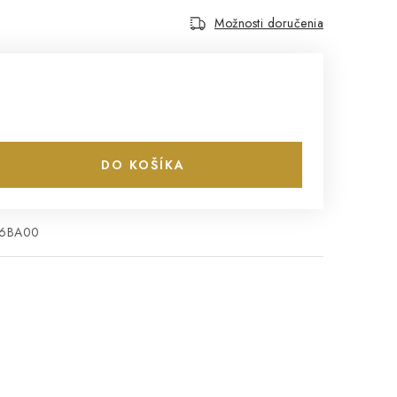
Možnosti doručenia
DO KOŠÍKA
F6BA00