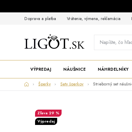
Prejsť
na
obsah
Doprava a platba
Vrátenie, výmena, reklamácia
VÝPREDAJ
NÁUŠNICE
NÁHRDELNÍKY
Domov
Šperky
Sety šperkov
Strieborný set náušni
29 %
Výpredaj