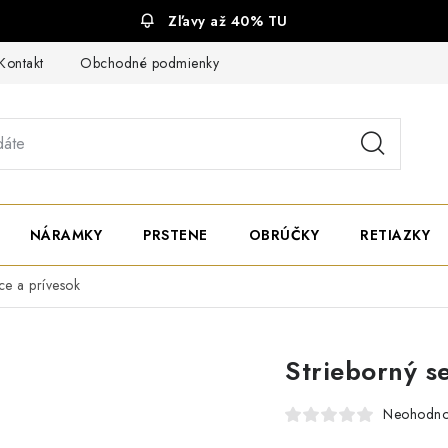
Zľavy až 40% TU
Kontakt
Obchodné podmienky
Ochrana súkromia
NÁRAMKY
PRSTENE
OBRÚČKY
RETIAZKY
ce a prívesok
Strieborný s
Neohodno