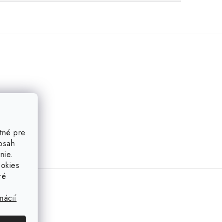
tné pre
obsah
nie.
ookies
ré
mácií