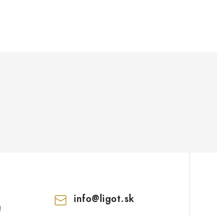
info
@
ligot.sk
!