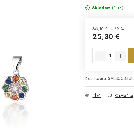
Skladom
(1 ks)
36,10 €
–29 %
25,30 €
Jednotková cena:
Kód tovaru:
SVLS0083S
Tlač
Opýtať sa