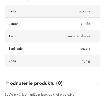
Farba
strieborná
Kameň
zirkón
Tvar
snehová vločka
Zapínanie
puzeta
Váha
2,7 g
Hodnotenie produktu (0)
Buďte prvý, kto napíše príspevok k tejto položke.