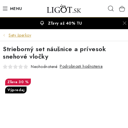
Prejsť
Hľad
na
obsah
Zľavy až 40% TU
VÝPREDAJ
Sety šperkov
NÁUŠNICE
Strieborný set náušnice a prívesok
NÁHRDELNÍKY
snehové vločky
Podrobnosti hodnotenia
Neohodnotené
NÁRAMKY
30 %
PRSTENE
Výpredaj
OBRÚČKY
RETIAZKY