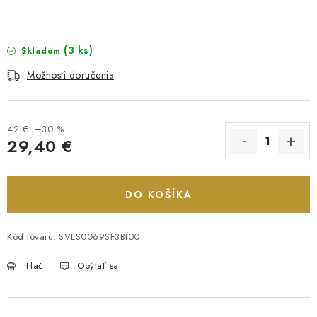
(3 ks)
Skladom
Možnosti doručenia
42 €
–30 %
29,40 €
Jednotková cena:
DO KOŠÍKA
Kód tovaru:
SVLS0069SF3BI00
Tlač
Opýtať sa