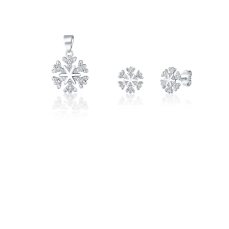
PRÍVESKY
SETY ŠPERKOV
ŠPERKY
Doprava a platba
Vrátenie, výmena, reklamácia
Kontakt
Obchodné podmienky
Ochrana súkromia