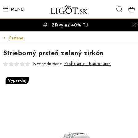
Prejsť
Hľad
na
obsah
Zľavy až 40% TU
VÝPREDAJ
Prstene
NÁUŠNICE
Strieborný prsteň zelený zirkón
NÁHRDELNÍKY
Podrobnosti hodnotenia
Neohodnotené
NÁRAMKY
Výpredaj
PRSTENE
OBRÚČKY
RETIAZKY