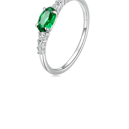
PRÍVESKY
SETY ŠPERKOV
ŠPERKY
Doprava a platba
Vrátenie, výmena, reklamácia
Kontakt
Obchodné podmienky
Ochrana súkromia