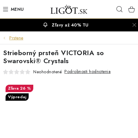
Prejsť
Hľad
na
obsah
Zľavy až 40% TU
VÝPREDAJ
Prstene
NÁUŠNICE
Strieborný prsteň VICTORIA so
NÁHRDELNÍKY
Swarovski® Crystals
Podrobnosti hodnotenia
Neohodnotené
NÁRAMKY
26 %
PRSTENE
Výpredaj
OBRÚČKY
RETIAZKY