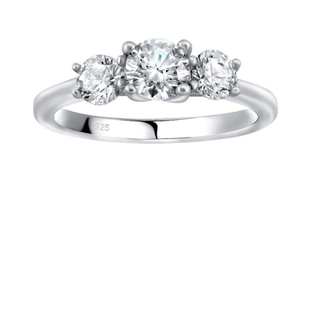
PRÍVESKY
SETY ŠPERKOV
ŠPERKY
Doprava a platba
Vrátenie, výmena, reklamácia
Kontakt
Obchodné podmienky
Ochrana súkromia