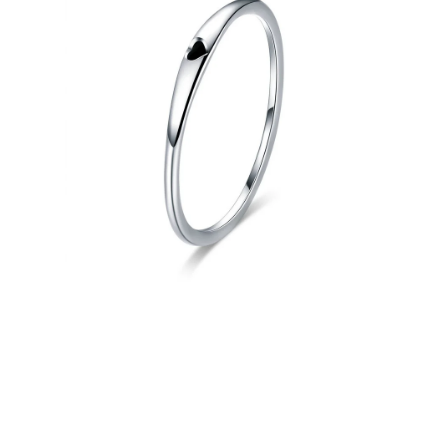
PRÍVESKY
SETY ŠPERKOV
ŠPERKY
Doprava a platba
Vrátenie, výmena, reklamácia
Kontakt
Obchodné podmienky
Ochrana súkromia