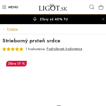
Prejsť
Hľad
na
obsah
Zľavy až 40% TU
VÝPREDAJ
Prstene
NÁUŠNICE
Strieborný prsteň srdce
NÁHRDELNÍKY
Podrobnosti hodnotenia
1 hodnotenie
NÁRAMKY
17 %
PRSTENE
OBRÚČKY
RETIAZKY