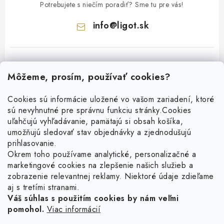
Potrebujete s niečím poradiť? Sme tu pre vás!
info
@
ligot.sk
Môžeme, prosím, používať cookies?
Cookies sú informácie uložené vo vašom zariadení, ktoré
sú nevyhnutné pre správnu funkciu stránky.
Cookies
Z
uľahčujú vyhľadávanie, pamätajú si obsah košíka,
á
umožňujú sledovať stav objednávky a zjednodušujú
p
prihlasovanie.
ä
Okrem toho používame analytické, personalizačné a
Facebook
t
marketingové cookies na zlepšenie našich služieb a
zobrazenie relevantnej reklamy. Niektoré údaje zdieľame
i
aj s tretími stranami.
Obľúbené šperky
e
Váš súhlas s použitím cookies by nám veľmi
pomohol.
Viac informácií
Náušnice
Informácie pre vás