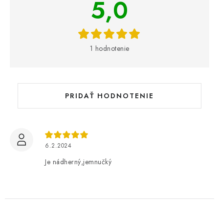
5,0
ý
p
i
s
1 hodnotenie
h
o
d
n
PRIDAŤ HODNOTENIE
o
t
e
n
6.2.2024
í
Je nádherný,jemnučký