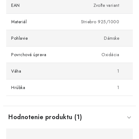
EAN
Zvoľte variant
Materiál
Striebro 925/1000
Pohlavie
Dámske
Povrchová úprava
Oxidácia
Váha
1
Hrúbka
1
Hodnotenie produktu (1)
V